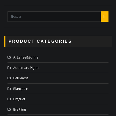
Ir
PRODUCT CATEGORIES
A. Lange&Sohne
Audemars Piguet
Bell&Ross
Blancpain
Breguet
Breitling