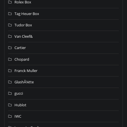
Rolex Box
Tag Heuer Box
Tudor Box
Van Cleef&
Cartier
Chopard
Franck Muller
GlashÃ¼tte
gucci
Hublot
IWC