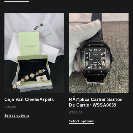
Caja Van Cleef&Arpels
RÃ©plica Cartier Santos
De Cartier WSSA0039
€
80,00
€
750,00
Select options
Select options