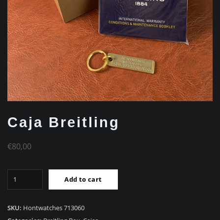
Caja Breitling
€
80,00
Caja
Add to cart
Breitling
quantity
SKU:
Hontwatches 713060