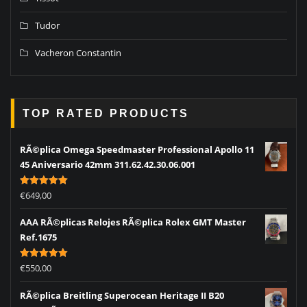
Tudor
Vacheron Constantin
TOP RATED PRODUCTS
RÃ©plica Omega Speedmaster Professional Apollo 11
45 Aniversario 42mm 311.62.42.30.06.001
Rated
5.00
€
649,00
out of 5
AAA RÃ©plicas Relojes RÃ©plica Rolex GMT Master
Ref.1675
Rated
5.00
€
550,00
out of 5
RÃ©plica Breitling Superocean Heritage II B20