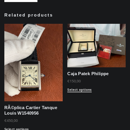
Related products
Caja Patek Philippe
€
150,00
Select options
RÃ©plica Cartier Tanque
Louis W1540956
€
450,00
Select options