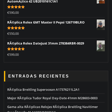
AutomÃ¡tico 42 UB2010161C1A1
Rated
5.00
€
590,00
out of 5
RÃ©plica Rolex GMT Master II Pepsi 126719BLRO
Rated
5.00
€
550,00
out of 5
RÃ©plica Rolex DateJust 31mm 278384RBR-0029
Rated
5.00
€
599,00
out of 5
ENTRADAS RECIENTES
RÃ©plica Breitling Superocean A17376211L2A1
Mejor RÃ©plica Tudor Royal Day-Date 41mm M28603-0003
Gama alta RÃ©plicas Relojes RÃ©plica Breitling Navitimer