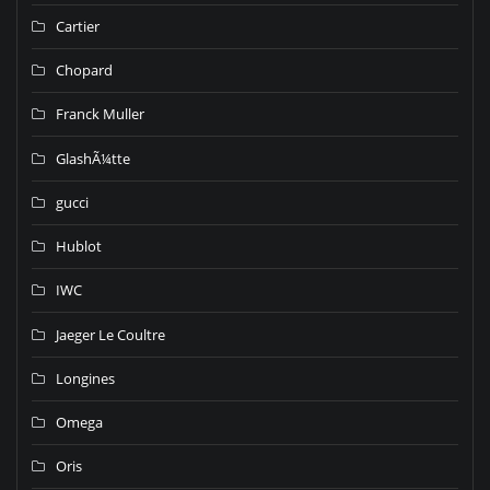
Cartier
Chopard
Franck Muller
GlashÃ¼tte
gucci
Hublot
IWC
Jaeger Le Coultre
Longines
Omega
Oris