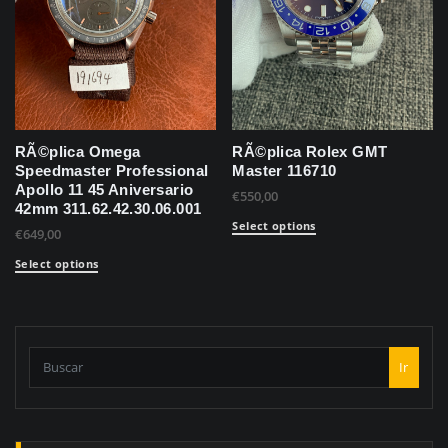
RÃ©plica Omega
RÃ©plica Rolex GMT
Speedmaster Professional
Master 116710
Apollo 11 45 Aniversario
€
550,00
42mm 311.62.42.30.06.001
Select options
€
649,00
Select options
Ir