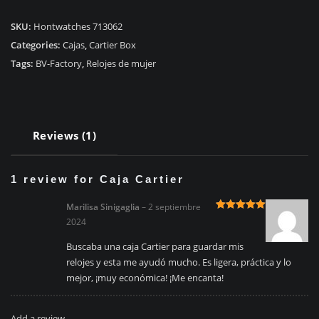
quantity
SKU:
Hontwatches 713062
Categories:
Cajas
,
Cartier Box
Tags:
BV-Factory
,
Relojes de mujer
Reviews (1)
1 review for
Caja Cartier
Marilisa Sinigaglia
–
2 septiembre
Rated
5
out
2024
of 5
Buscaba una caja Cartier para guardar mis
relojes y esta me ayudó mucho. Es ligera, práctica y lo
mejor, ¡muy económica! ¡Me encanta!
Add a review