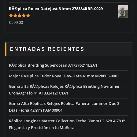
RÃ©plica Rolex DateJust 31mm 278384RBR-0029
Rated
5.00
€
599,00
out of 5
ENTRADAS RECIENTES
RÃ©plica Breitling Superocean A17376211L2A1
Mejor RÃ©plica Tudor Royal Day-Date 41mm M28603-0003
Gama alta RÃ©plicas Relojes RÃ©plica Breitling Navitimer
CronÃ³grafo 41 A13324121C1A1
Gama Alta Réplicas Relojes Réplica Panerai Luminor Due 3
Días Fecha 42mm PAM00904
Réplica Longines Master Collection Fecha 38mm L2.628.4.78.6:
Elegancia y Precisión en tu Muñeca