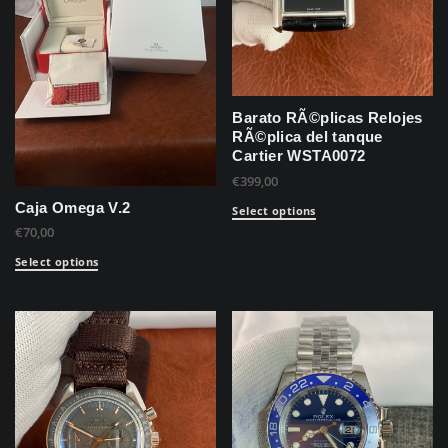
Barato RÃ©plicas Relojes
RÃ©plica del tanque
Cartier WSTA0072
€
399,00
Caja Omega V.2
Select options
€
70,00
Select options