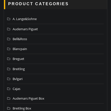
PRODUCT CATEGORIES
A. Lange&Sohne
Audemars Piguet
Bell&Ross
Blancpain
Breguet
Breitling
Bvlgari
Cajas
Audemars Piguet Box
Breitling Box