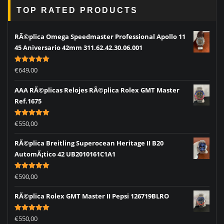
TOP RATED PRODUCTS
RÃ©plica Omega Speedmaster Professional Apollo 11
45 Aniversario 42mm 311.62.42.30.06.001
Rated
5.00
€
649,00
out of 5
AAA RÃ©plicas Relojes RÃ©plica Rolex GMT Master
Ref.1675
Rated
5.00
€
550,00
out of 5
RÃ©plica Breitling Superocean Heritage II B20
AutomÃ¡tico 42 UB2010161C1A1
Rated
5.00
€
590,00
out of 5
RÃ©plica Rolex GMT Master II Pepsi 126719BLRO
Rated
5.00
€
550,00
out of 5