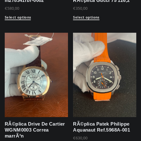
m278341rbr-0002
RÃ©plica Gucci 75 126,2
€
580,00
€
350,00
Select options
Select options
RÃ©plica Drive De Cartier
RÃ©plica Patek Philippe
WGNM0003 Correa
Aquanaut Ref.5968A-001
marrÃ³n
€
630,00