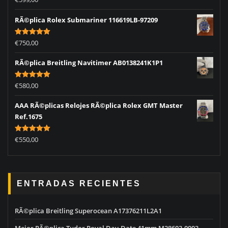
out of 5
RÃ©plica Rolex Submariner 116619LB-97209
Rated
5.00
€
750,00
out of 5
RÃ©plica Breitling Navitimer AB0138241K1P1
Rated
5.00
€
580,00
out of 5
AAA RÃ©plicas Relojes RÃ©plica Rolex GMT Master
Ref.1675
Rated
5.00
€
550,00
out of 5
ENTRADAS RECIENTES
RÃ©plica Breitling Superocean A17376211L2A1