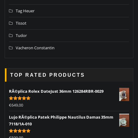
Tag Heuer
Tissot
Tudor
Vacheron Constantin
TOP RATED PRODUCTS
RÃ©plica Rolex DateJust 36mm 126284RBR-0029
Rated
5.00
€
649,00
out of 5
Lujo RÃ©plica Patek Philippe Nautilus Damas 35mm
7118/1A-010
Rated
5.00
€
599,00