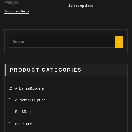
€
540,00
Select options
Select options
Ir
PRODUCT CATEGORIES
A. Lange&Sohne
Audemars Piguet
Bell&Ross
Blancpain