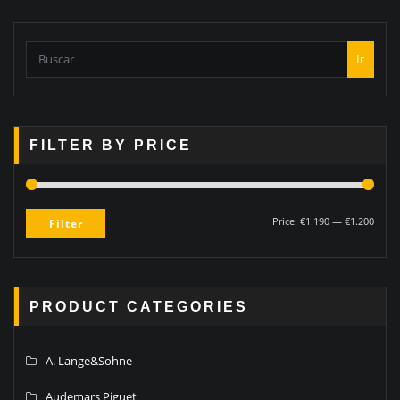
Ir
FILTER BY PRICE
Price:
€1.190
—
€1.200
Filter
PRODUCT CATEGORIES
A. Lange&Sohne
Audemars Piguet