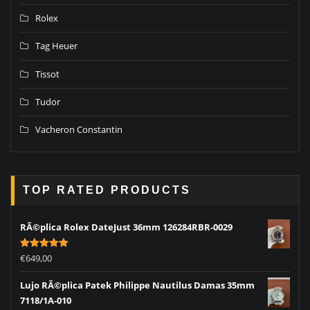
Rolex
Tag Heuer
Tissot
Tudor
Vacheron Constantin
TOP RATED PRODUCTS
RÃ©plica Rolex DateJust 36mm 126284RBR-0029
Rated
5.00
€
649,00
out of 5
Lujo RÃ©plica Patek Philippe Nautilus Damas 35mm
7118/1A-010