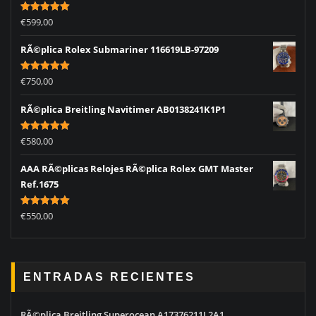
Rated
5.00
€
599,00
out of 5
RÃ©plica Rolex Submariner 116619LB-97209
Rated
5.00
€
750,00
out of 5
RÃ©plica Breitling Navitimer AB0138241K1P1
Rated
5.00
€
580,00
out of 5
AAA RÃ©plicas Relojes RÃ©plica Rolex GMT Master
Ref.1675
Rated
5.00
€
550,00
out of 5
ENTRADAS RECIENTES
RÃ©plica Breitling Superocean A17376211L2A1