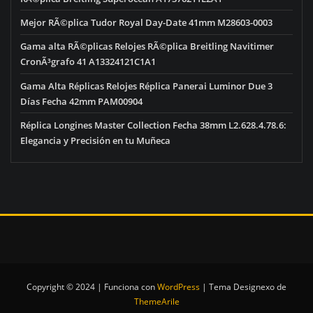
Mejor RÃ©plica Tudor Royal Day-Date 41mm M28603-0003
Gama alta RÃ©plicas Relojes RÃ©plica Breitling Navitimer
CronÃ³grafo 41 A13324121C1A1
Gama Alta Réplicas Relojes Réplica Panerai Luminor Due 3
Días Fecha 42mm PAM00904
Réplica Longines Master Collection Fecha 38mm L2.628.4.78.6:
Elegancia y Precisión en tu Muñeca
Copyright © 2024 | Funciona con
WordPress
|
Tema Designexo de
ThemeArile