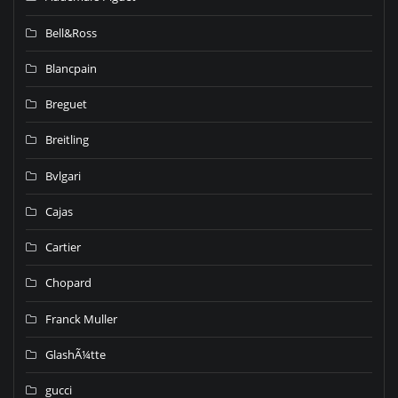
Bell&Ross
Blancpain
Breguet
Breitling
Bvlgari
Cajas
Cartier
Chopard
Franck Muller
GlashÃ¼tte
gucci