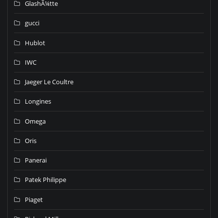
GlashÃ¼tte
gucci
Hublot
IWC
Jaeger Le Coultre
Longines
Omega
Oris
Panerai
Patek Philippe
Piaget