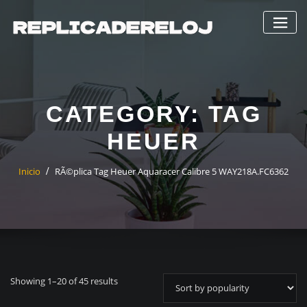
Saltar
al
contenido
CATEGORY:
TAG
HEUER
Inicio
RÃ©plica Tag Heuer Aquaracer Calibre 5 WAY218A.FC6362
Showing 1–20 of 45 results