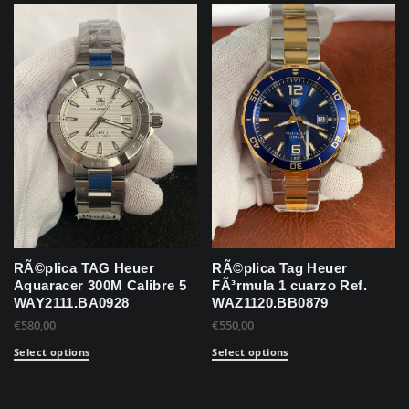
RÃ©plica TAG Heuer
RÃ©plica Tag Heuer
Aquaracer 300M Calibre 5
FÃ³rmula 1 cuarzo Ref.
WAY2111.BA0928
WAZ1120.BB0879
€
580,00
€
550,00
Select options
Select options