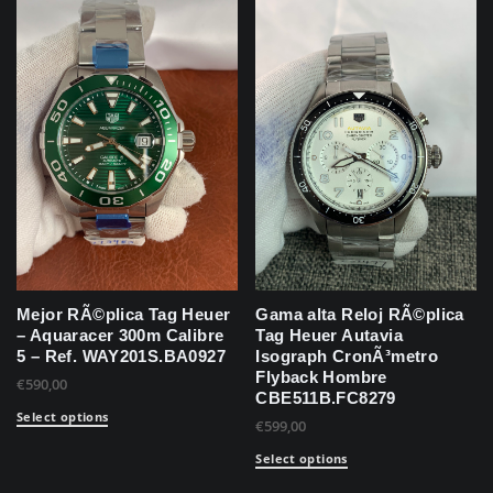
Mejor RÃ©plica Tag Heuer
Gama alta Reloj RÃ©plica
– Aquaracer 300m Calibre
Tag Heuer Autavia
5 – Ref. WAY201S.BA0927
Isograph CronÃ³metro
Flyback Hombre
€
590,00
CBE511B.FC8279
Select options
€
599,00
Select options