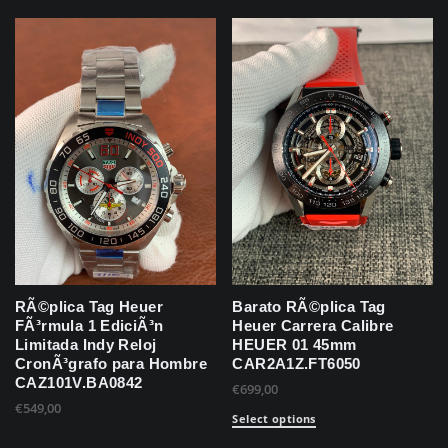
RÃ©plica Tag Heuer
Barato RÃ©plica Tag
FÃ³rmula 1 EdiciÃ³n
Heuer Carrera Calibre
Limitada Indy Reloj
HEUER 01 45mm
CronÃ³grafo para Hombre
CAR2A1Z.FT6050
CAZ101V.BA0842
€
699,00
€
549,00
Select options