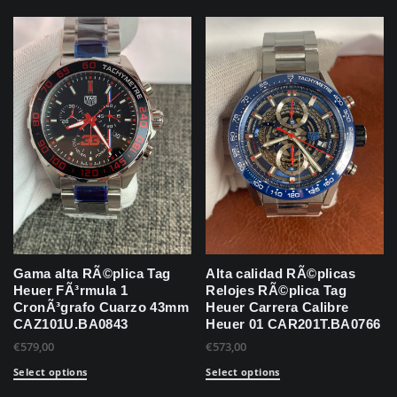
Gama alta RÃ©plica Tag
Alta calidad RÃ©plicas
Heuer FÃ³rmula 1
Relojes RÃ©plica Tag
CronÃ³grafo Cuarzo 43mm
Heuer Carrera Calibre
CAZ101U.BA0843
Heuer 01 CAR201T.BA0766
€
579,00
€
573,00
Select options
Select options