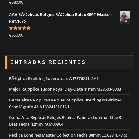
Rated
5.00
€
580,00
out of 5
AAA RÃ©plicas Relojes RÃ©plica Rolex GMT Master
Ref.1675
Rated
5.00
€
550,00
out of 5
ENTRADAS RECIENTES
RÃ©plica Breitling Superocean A17376211L2A1
Mejor RÃ©plica Tudor Royal Day-Date 41mm M28603-0003
Gama alta RÃ©plicas Relojes RÃ©plica Breitling Navitimer
CronÃ³grafo 41 A13324121C1A1
Gama Alta Réplicas Relojes Réplica Panerai Luminor Due 3
Días Fecha 42mm PAM00904
Réplica Longines Master Collection Fecha 38mm L2.628.4.78.6: