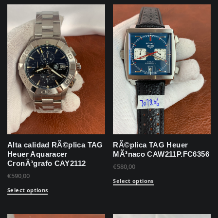
Alta calidad RÃ©plica TAG
RÃ©plica TAG Heuer
Heuer Aquaracer
MÃ³naco CAW211P.FC6356
CronÃ³grafo CAY2112
€
580,00
€
590,00
Select options
Select options