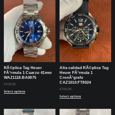
RÃ©plica Tag Heuer
Alta calidad RÃ©plica Tag
FÃ³rmula 1 Cuarzo 41mm
Heuer FÃ³rmula 1
WAZ1118.BA0875
CronÃ³grafo
CAZ1010.FT8024
€
529,00
€
550,00
Select options
Select options