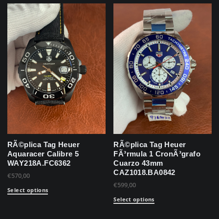
RÃ©plica Tag Heuer
RÃ©plica Tag Heuer
Aquaracer Calibre 5
FÃ³rmula 1 CronÃ³grafo
WAY218A.FC6362
Cuarzo 43mm
CAZ1018.BA0842
€
570,00
€
599,00
Select options
Select options