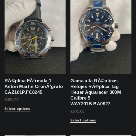
RÃ©plica FÃ³rmula 1
Gama alta RÃ©plicas
Aston Martin CronÃ³grafo
Relojes RÃ©plica Tag
CAZ101P.FC8245
Heuer Aquaracer 300M
Calibre 5
€
450,00
WAY201B.BA0927
Select options
€
575,00
Select options