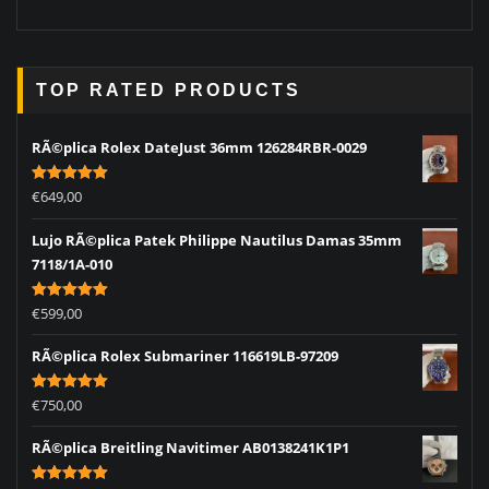
TOP RATED PRODUCTS
RÃ©plica Rolex DateJust 36mm 126284RBR-0029
Rated
5.00
€
649,00
out of 5
Lujo RÃ©plica Patek Philippe Nautilus Damas 35mm
7118/1A-010
Rated
5.00
€
599,00
out of 5
RÃ©plica Rolex Submariner 116619LB-97209
Rated
5.00
€
750,00
out of 5
RÃ©plica Breitling Navitimer AB0138241K1P1