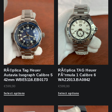
RÃ©plica Tag Heuer
RÃ©plica TAG Heuer
Autavia Isograph Calibre 5
FÃ³rmula 1 Calibre 6
42mm WBE5116.EB0173
WAZ2013.BA0842
€
599,00
€
599,00
Select options
Select options