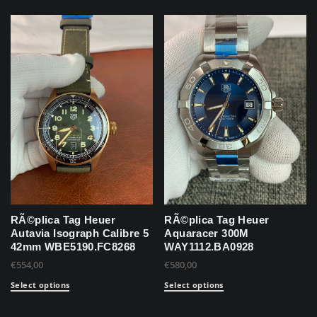
RÃ©plica Tag Heuer
RÃ©plica Tag Heuer
Autavia Isograph Calibre 5
Aquaracer 300M
42mm WBE5190.FC8268
WAY1112.BA0928
€
554,00
€
580,00
Select options
Select options