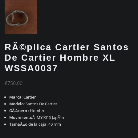
RÃ©plica Cartier Santos
De Cartier Hombre XL
WSSA0037
€
750,00
Marca
: Cartier
Modelo
: Santos De Cartier
GÃ©nero
: Hombre
Movimiento
Â MY9015 JapÃ³n
TamaÃ±o de la caja
: 40 mm