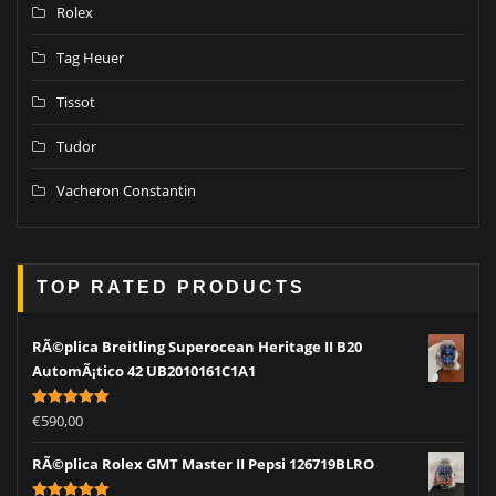
Rolex
Tag Heuer
Tissot
Tudor
Vacheron Constantin
TOP RATED PRODUCTS
RÃ©plica Breitling Superocean Heritage II B20
AutomÃ¡tico 42 UB2010161C1A1
Rated
5.00
€
590,00
out of 5
RÃ©plica Rolex GMT Master II Pepsi 126719BLRO