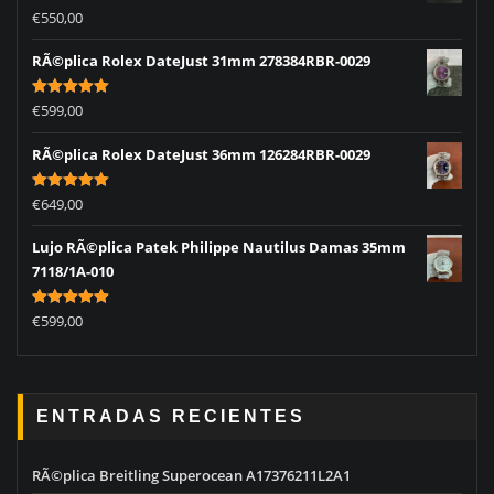
Rated
5.00
€
550,00
out of 5
RÃ©plica Rolex DateJust 31mm 278384RBR-0029
Rated
5.00
€
599,00
out of 5
RÃ©plica Rolex DateJust 36mm 126284RBR-0029
Rated
5.00
€
649,00
out of 5
Lujo RÃ©plica Patek Philippe Nautilus Damas 35mm
7118/1A-010
Rated
5.00
€
599,00
out of 5
ENTRADAS RECIENTES
RÃ©plica Breitling Superocean A17376211L2A1