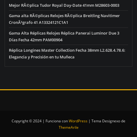
Mejor RÃ©plica Tudor Royal Day-Date 41mm M28603-0003
Gama alta RÃ©plicas Relojes RÃ©plica Breitling Navitimer
CronÃ³grafo 41 A13324121C1A1
Gama Alta Réplicas Relojes Réplica Panerai Luminor Due 3
Días Fecha 42mm PAM00904
Réplica Longines Master Collection Fecha 38mm L2.628.4.78.6:
Elegancia y Precisión en tu Muñeca
Copyright © 2024 | Funciona con
WordPress
|
Tema Designexo de
ThemeArile