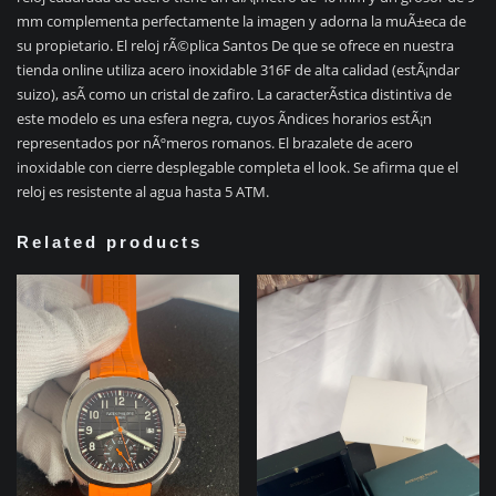
mm complementa perfectamente la imagen y adorna la muÃ±eca de
su propietario. El reloj rÃ©plica Santos De que se ofrece en nuestra
tienda online utiliza acero inoxidable 316F de alta calidad (estÃ¡ndar
suizo), asÃ­ como un cristal de zafiro. La caracterÃ­stica distintiva de
este modelo es una esfera negra, cuyos Ã­ndices horarios estÃ¡n
representados por nÃºmeros romanos. El brazalete de acero
inoxidable con cierre desplegable completa el look. Se afirma que el
reloj es resistente al agua hasta 5 ATM.
Related products