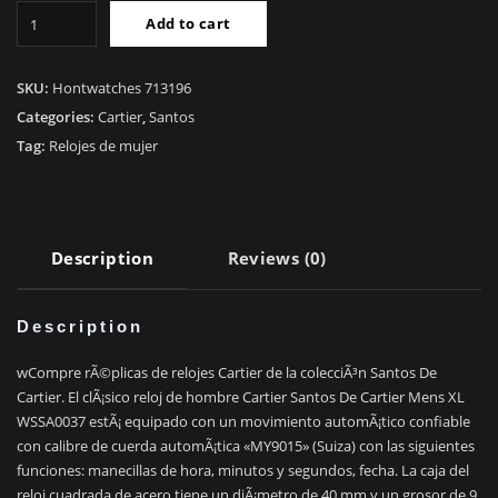
RÃ©plica
Add to cart
Cartier
Santos
De
SKU:
Hontwatches 713196
Cartier
Categories:
Cartier
,
Santos
Hombre
Tag:
Relojes de mujer
XL
WSSA0037
quantity
Description
Reviews (0)
Description
wCompre rÃ©plicas de relojes Cartier de la colecciÃ³n Santos De
Cartier. El clÃ¡sico reloj de hombre Cartier Santos De Cartier Mens XL
WSSA0037 estÃ¡ equipado con un movimiento automÃ¡tico confiable
con calibre de cuerda automÃ¡tica «MY9015» (Suiza) con las siguientes
funciones: manecillas de hora, minutos y segundos, fecha. La caja del
reloj cuadrada de acero tiene un diÃ¡metro de 40 mm y un grosor de 9