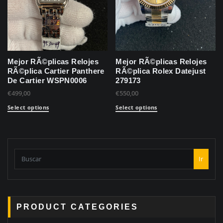
Mejor RÃ©plicas Relojes
Mejor RÃ©plicas Relojes
RÃ©plica Cartier Panthere
RÃ©plica Rolex Datejust
De Cartier WSPN0006
279173
€
499,00
€
550,00
Select options
Select options
Ir
PRODUCT CATEGORIES