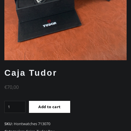
Caja Tudor
€
70,00
Caja
Add to cart
Tudor
quantity
SKU:
Hontwatches 713070