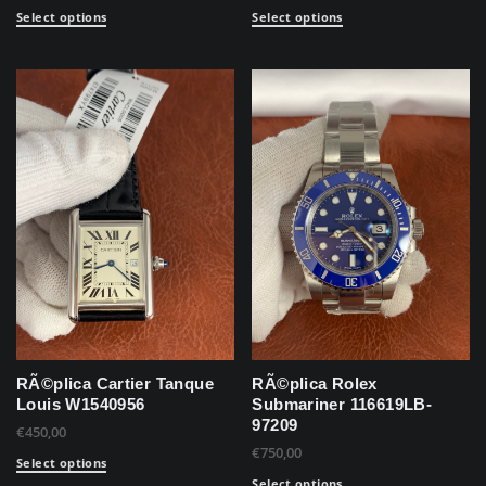
Select options
Select options
RÃ©plica Cartier Tanque
RÃ©plica Rolex
Louis W1540956
Submariner 116619LB-
97209
€
450,00
€
750,00
Select options
Select options