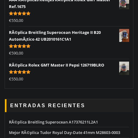
Ref.1675
Rated
5.00
€
550,00
out of 5
RÃ©plica Breitling Superocean Heritage II B20
AutomÃ¡tico 42 UB2010161C1A1
Rated
5.00
€
590,00
out of 5
RÃ©plica Rolex GMT Master II Pepsi 126719BLRO
Rated
5.00
€
550,00
out of 5
ENTRADAS RECIENTES
RÃ©plica Breitling Superocean A17376211L2A1
Mejor RÃ©plica Tudor Royal Day-Date 41mm M28603-0003