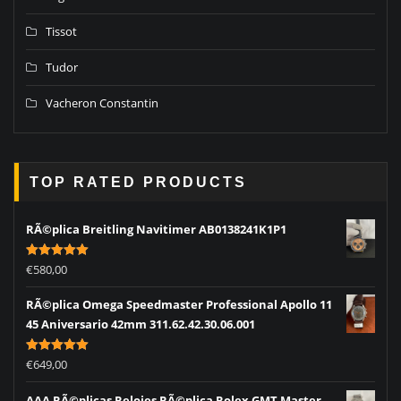
Tissot
Tudor
Vacheron Constantin
TOP RATED PRODUCTS
RÃ©plica Breitling Navitimer AB0138241K1P1
Rated
5.00
€
580,00
out of 5
RÃ©plica Omega Speedmaster Professional Apollo 11
45 Aniversario 42mm 311.62.42.30.06.001
Rated
5.00
€
649,00
out of 5
AAA RÃ©plicas Relojes RÃ©plica Rolex GMT Master