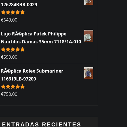
126284RBR-0029
Rated
€
649,00
5.00
out of 5
Lujo RÃ©plica Patek Philippe
Nautilus Damas 35mm 7118/1A-010
Rated
€
599,00
5.00
out of 5
RÃ©plica Rolex Submariner
116619LB-97209
Rated
€
750,00
5.00
out of 5
ENTRADAS RECIENTES