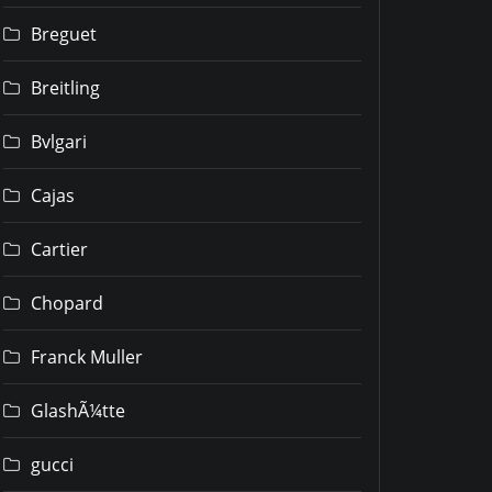
Breguet
Breitling
Bvlgari
Cajas
Cartier
Chopard
Franck Muller
GlashÃ¼tte
gucci