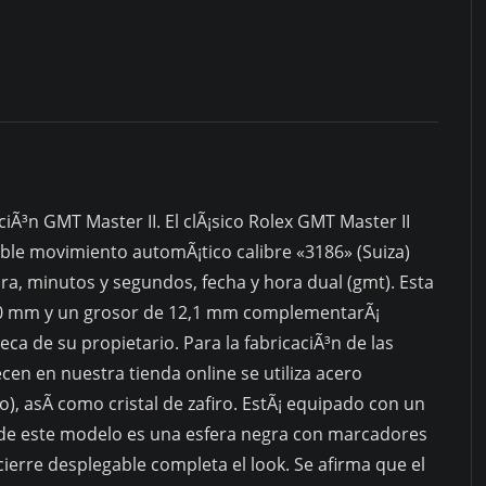
iÃ³n GMT Master II. El clÃ¡sico Rolex GMT Master II
ble movimiento automÃ¡tico calibre «3186» (Suiza)
ora, minutos y segundos, fecha y hora dual (gmt). Esta
40 mm y un grosor de 12,1 mm complementarÃ¡
a de su propietario. Para la fabricaciÃ³n de las
cen en nuestra tienda online se utiliza acero
o), asÃ­ como cristal de zafiro. EstÃ¡ equipado con un
va de este modelo es una esfera negra con marcadores
cierre desplegable completa el look. Se afirma que el