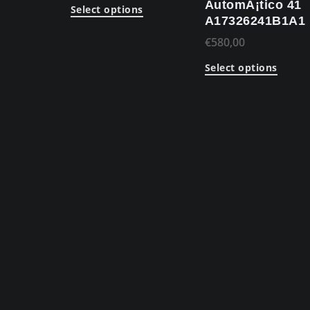
AutomÃ¡tico 41
Select options
A17326241B1A1
€
580,00
Select options