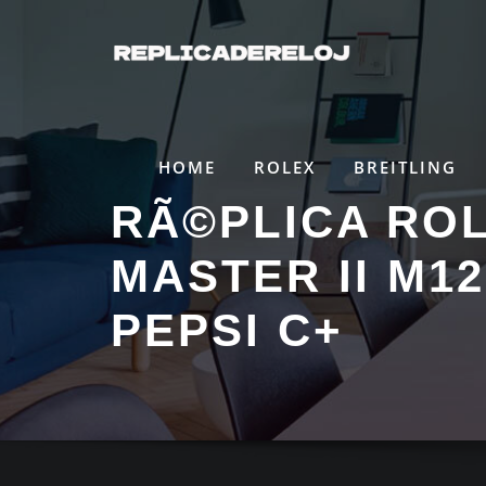
Saltar
al
contenido
HOME
ROLEX
BREITLING
RÃ©PLICA RO
MASTER II M12
PEPSI C+