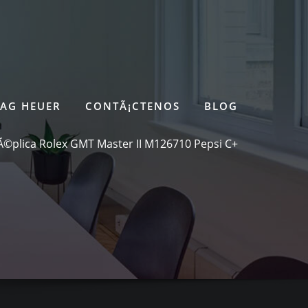
TAG HEUER
CONTÃ¡CTENOS
BLOG
Ã©plica Rolex GMT Master II M126710 Pepsi C+