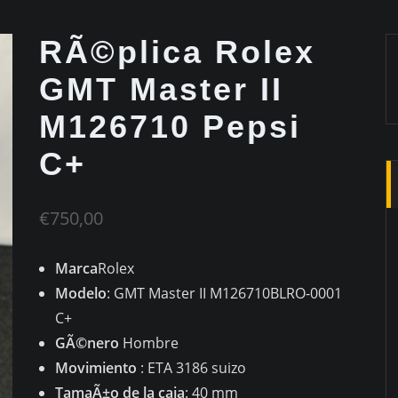
RÃ©plica Rolex
GMT Master II
M126710 Pepsi
C+
€
750,00
Marca
Rolex
Modelo
: GMT Master II M126710BLRO-0001
C+
GÃ©nero
Hombre
Movimiento
: ETA 3186 suizo
TamaÃ±o de la caja
: 40 mm