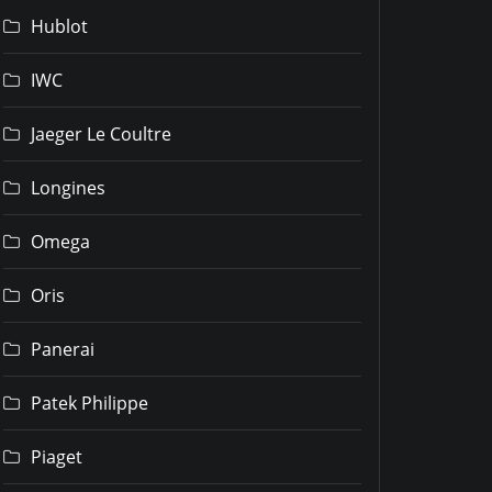
Hublot
IWC
Jaeger Le Coultre
Longines
Omega
Oris
Panerai
Patek Philippe
Piaget