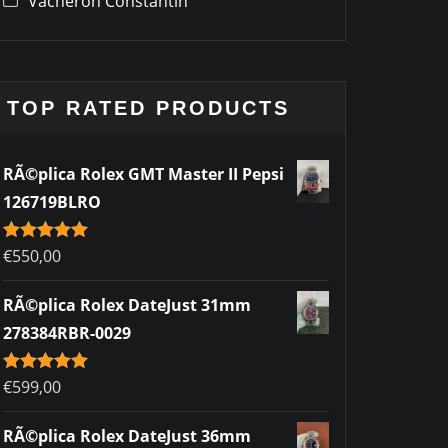
Vacheron Constantin
TOP RATED PRODUCTS
RÃ©plica Rolex GMT Master II Pepsi
126719BLRO
Rated
€
550,00
5.00
out of 5
RÃ©plica Rolex DateJust 31mm
278384RBR-0029
Rated
€
599,00
5.00
out of 5
RÃ©plica Rolex DateJust 36mm