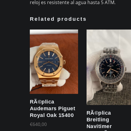
reloj es resistente al agua hasta 5 ATM.
Related products
RÃ©plica
Audemars Piguet
RÃ©plica
Royal Oak 15400
Breitling
€
640,00
Navitimer