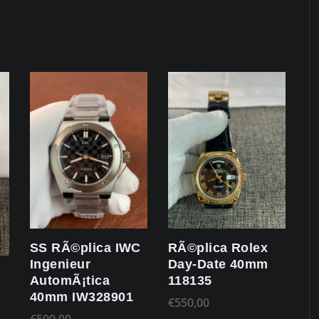
SS RÃ©plica IWC
RÃ©plica Rolex
Ingenieur
Day-Date 40mm
AutomÃ¡tica
118135
40mm IW328901
€
550,00