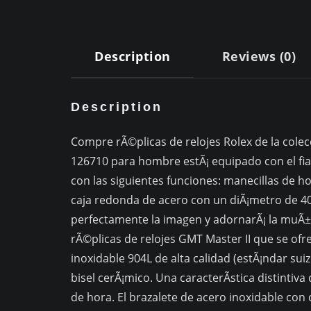
Description
Reviews (0)
Description
Compre rÃ©plicas de relojes Rolex de la colecc
126710 para hombre estÃ¡ equipado con el fia
con las siguientes funciones: manecillas de h
caja redonda de acero con un diÃ¡metro de 
perfectamente la imagen y adornarÃ¡ la muÃ±ec
rÃ©plicas de relojes GMT Master II que se ofre
inoxidable 904L de alta calidad (estÃ¡ndar suiz
bisel cerÃ¡mico. Una caracterÃ­stica distinti
de hora. El brazalete de acero inoxidable con 