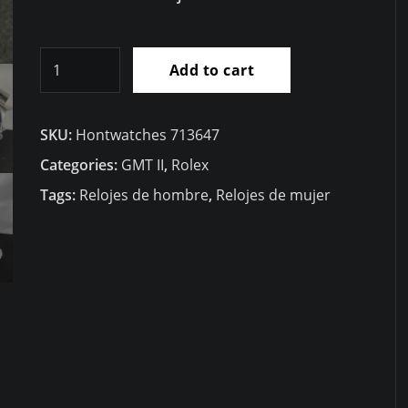
RÃ©plica
Add to cart
Rolex
GMT
SKU:
Hontwatches 713647
Master
II
Categories:
GMT II
,
Rolex
M126710
Tags:
Relojes de hombre
,
Relojes de mujer
Pepsi
C+
quantity