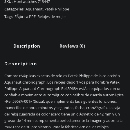
Aquanaut
SKU:
Hontwatches 713447
Ref.5968A-
Categories:
Aquanaut
,
Patek Philippe
001
Tags:
FÃ¡brica PPF
,
Relojes de mujer
quantity
Description
Reviews (0)
Description
Compre rÃ©plicas exactas de relojes Patek Philippe de la colecciÃ³n
Aquanaut Chronograph. Los relojes deportivos para hombre Patek
Philippe Aquanaut Chronograph Ref.5968A estÃ¡n equipados con un
confiable movimiento automÃ¡tico con calibre de cuerda automÃ¡tica
«Ref.5968A-001» (Suiza), que implementa las siguientes funciones:
manecillas de hora, minutos y segundos, fecha, cronÃ³grafo. La caja
del reloj cuadrada de color acero tiene un diÃ¡metro de 42 mm y un
grosor de 14 mm complementa perfectamente la imagen y adorna la
muÃ±eca de su propietario. Para la fabricaciÃ³n de los relojes