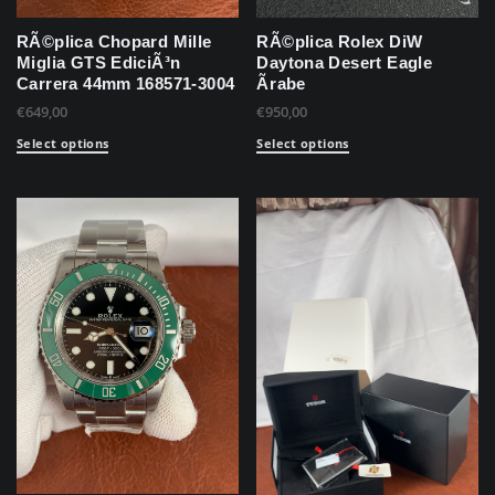
RÃ©plica Chopard Mille
RÃ©plica Rolex DiW
Miglia GTS EdiciÃ³n
Daytona Desert Eagle
Carrera 44mm 168571-3004
Ãrabe
€
649,00
€
950,00
Select options
Select options