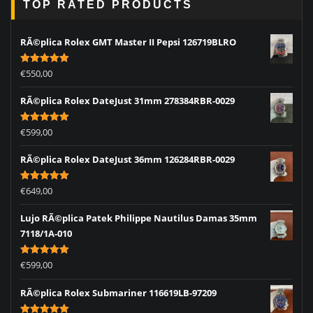
TOP RATED PRODUCTS
RÃ©plica Rolex GMT Master II Pepsi 126719BLRO
Rated
5.00
€
550,00
out of 5
RÃ©plica Rolex DateJust 31mm 278384RBR-0029
Rated
5.00
€
599,00
out of 5
RÃ©plica Rolex DateJust 36mm 126284RBR-0029
Rated
5.00
€
649,00
out of 5
Lujo RÃ©plica Patek Philippe Nautilus Damas 35mm
7118/1A-010
Rated
5.00
€
599,00
out of 5
RÃ©plica Rolex Submariner 116619LB-97209