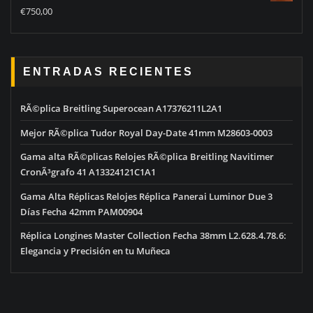
Rated
5.00
€
750,00
out of 5
ENTRADAS RECIENTES
RÃ©plica Breitling Superocean A17376211L2A1
Mejor RÃ©plica Tudor Royal Day-Date 41mm M28603-0003
Gama alta RÃ©plicas Relojes RÃ©plica Breitling Navitimer
CronÃ³grafo 41 A13324121C1A1
Gama Alta Réplicas Relojes Réplica Panerai Luminor Due 3
Días Fecha 42mm PAM00904
Réplica Longines Master Collection Fecha 38mm L2.628.4.78.6:
Elegancia y Precisión en tu Muñeca