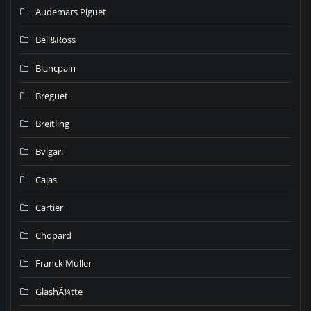
Audemars Piguet
Bell&Ross
Blancpain
Breguet
Breitling
Bvlgari
Cajas
Cartier
Chopard
Franck Muller
GlashÃ¼tte