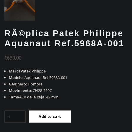
RÃ©plica Patek Philippe
Aquanaut Ref.5968A-001
€
630,00
Marca
Patek Philippe
Modelo
: Aquanaut Ref.5968A-001
GÃ©nero
: Hombre
Movimiento
: CH28-520C
TamaÃ±o de la caja
: 42 mm
RÃ©plica
Add to cart
Patek
Philippe