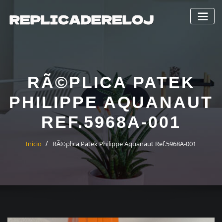
Saltar
al
contenido
RÃ©PLICA PATEK
PHILIPPE AQUANAUT
REF.5968A-001
Inicio
RÃ©plica Patek Philippe Aquanaut Ref.5968A-001