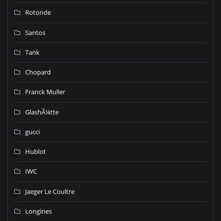
Rotonde
Santos
Tank
Chopard
Franck Muller
GlashÃ¼tte
gucci
Hublot
IWC
Jaeger Le Coultre
Longines