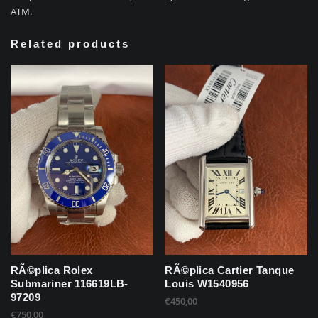
ATM.
Related products
RÃ©plica Rolex
RÃ©plica Cartier Tanque
Submariner 116619LB-
Louis W1540956
97209
€
450,00
€
750,00