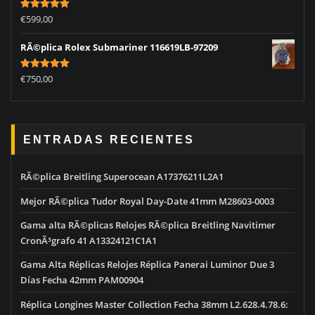
Rated
5.00
€
599,00
out of 5
RÃ©plica Rolex Submariner 116619LB-97209
Rated
5.00
€
750,00
out of 5
ENTRADAS RECIENTES
RÃ©plica Breitling Superocean A17376211L2A1
Mejor RÃ©plica Tudor Royal Day-Date 41mm M28603-0003
Gama alta RÃ©plicas Relojes RÃ©plica Breitling Navitimer
CronÃ³grafo 41 A13324121C1A1
Gama Alta Réplicas Relojes Réplica Panerai Luminor Due 3
Días Fecha 42mm PAM00904
Réplica Longines Master Collection Fecha 38mm L2.628.4.78.6: