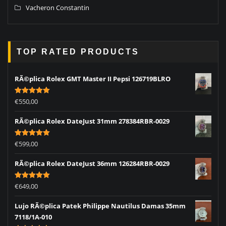
Vacheron Constantin
TOP RATED PRODUCTS
RÃ©plica Rolex GMT Master II Pepsi 126719BLRO
Rated
5.00
€
550,00
out of 5
RÃ©plica Rolex DateJust 31mm 278384RBR-0029
Rated
5.00
€
599,00
out of 5
RÃ©plica Rolex DateJust 36mm 126284RBR-0029
Rated
5.00
€
649,00
out of 5
Lujo RÃ©plica Patek Philippe Nautilus Damas 35mm
7118/1A-010