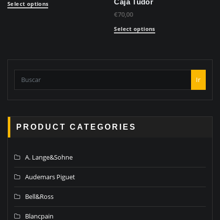
Caja Tudor
Select options
€
70,00
Select options
Ir
PRODUCT CATEGORIES
A. Lange&Sohne
Audemars Piguet
Bell&Ross
Blancpain