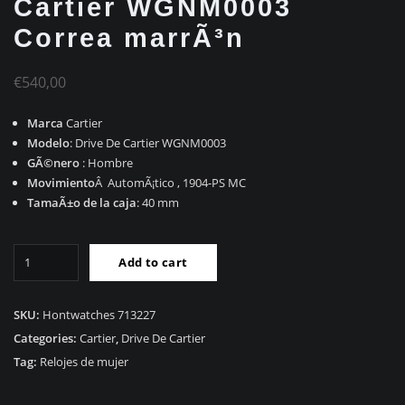
Cartier WGNM0003
Correa marrÃ³n
€
540,00
Marca
Cartier
Modelo
: Drive De Cartier WGNM0003
GÃ©nero
: Hombre
Movimiento
Â AutomÃ¡tico , 1904-PS MC
TamaÃ±o de la caja
: 40 mm
RÃ©plica
Add to cart
Drive
De
Cartier
SKU:
Hontwatches 713227
WGNM0003
Categories:
Cartier
,
Drive De Cartier
Correa
Tag:
Relojes de mujer
marrÃ³n
quantity