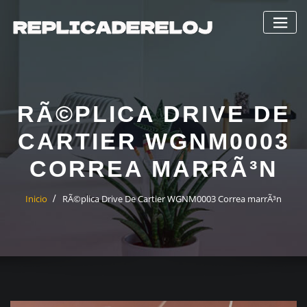
Saltar
al
contenido
RÃ©PLICA DRIVE DE
CARTIER WGNM0003
CORREA MARRÃ³N
Inicio
RÃ©plica Drive De Cartier WGNM0003 Correa marrÃ³n