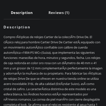
Description
Reviews (1)
Description
Compre rÃ©plicas de relojes Cartier de la colecciÃ³n Drive De. El
clÃ¡sico reloj para hombre Cartier Drive De Cartier estÃ¡ equipado con
un movimiento automÃ¡tico confiable con calibre de cuerda
automÃ¡tica «1904-PS MC» (Suiza), que implementa las siguientes
funciones: manecillas de hora, minutos y segundos, fecha. Los relojes
de caja redonda en color oro rosa con un diÃ¡metro de 40 mm x 41
mm y un grosor de 12 mm complementarÃ¡n perfectamente la imagen
y adornarÃ¡n la muÃ±eca de su propietario. Para fabricar las rÃ©plicas
de relojes Drive De que se ofrecen en nuestra tienda online se utiliza
acero inoxidable 316L de alta calidad (EstÃ¡ndar Suizo), asÃ­ como
cristal de zafiro. La caracterÃ­stica distintiva de este modelo es una
esfera blanca, los Ã­ndices horarios estÃ¡n representados por
nÃºmeros romanos. La correa de piel marrÃ³n con cierre desplegable
completa el look. Se afirma que el reloj es resistente al agua hasta 1