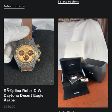
Select options
Select options
RÃ©plica Rolex DiW
Daytona Desert Eagle
Ãrabe
€
950,00