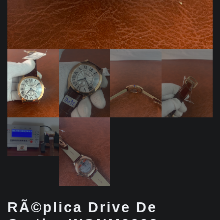
RÃ©plica Drive De