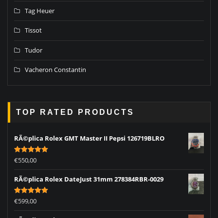
Tag Heuer
Tissot
Tudor
Vacheron Constantin
TOP RATED PRODUCTS
RÃ©plica Rolex GMT Master II Pepsi 126719BLRO
Rated
5.00
€
550,00
out of 5
RÃ©plica Rolex DateJust 31mm 278384RBR-0029
Rated
5.00
€
599,00
out of 5