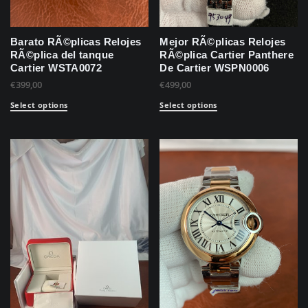
Barato RÃ©plicas Relojes
Mejor RÃ©plicas Relojes
RÃ©plica del tanque
RÃ©plica Cartier Panthere
Cartier WSTA0072
De Cartier WSPN0006
€
399,00
€
499,00
Select options
Select options