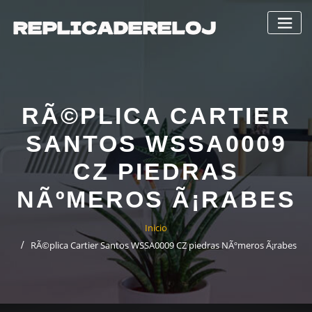
Saltar
al
contenido
RÃ©PLICA CARTIER
SANTOS WSSA0009
CZ PIEDRAS
NÃºMEROS Ã¡RABES
Inicio
RÃ©plica Cartier Santos WSSA0009 CZ piedras NÃºmeros Ã¡rabes