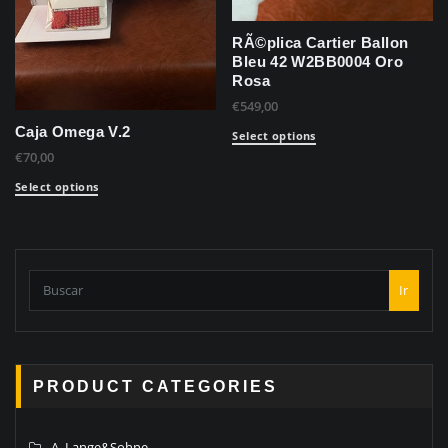
RÃ©plica Cartier Ballon
Bleu 42 W2BB0004 Oro
Rosa
€
549,00
Caja Omega V.2
Select options
€
70,00
Select options
Ir
PRODUCT CATEGORIES
A. Lange&Sohne