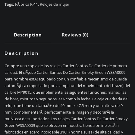
piedras
Tags:
FÃ¡brica K-11
,
Relojes de mujer
NÃºmeros
Ã¡rabes
quantity
Description
Reviews (0)
Description
Compre una copia de los relojes Cartier Santos De Cartier de primera
calidad. El clÃ¡sico Cartier Santos De Cartier Smoky Green WSSA0009
para hombre estÃ¡ equipado con un confiable mecanismo de cuerda
automÃ¡tica (impulsado por la amplitud del movimiento del brazo) del
calibre MY9015, que implementa las siguientes funciones: manecillas
de hora, minutos y segundos, asÃ­ como la fecha. La caja cuadrada del
reloj, que tiene un tamaÃ±o de 40 mm x 47,5 mm y una altura de 9
mm, complementarÃ¡ perfectamente la imagen y decorarÃ¡ la
muÃ±eca de su portador. Los relojes Cartier Santos De Cartier Smoky
Green WSSA0009 que se ofrecen en nuestra tienda online estÃ¡n
fabricados en acero inoxidable 316F (norma suiza) de alta calidad y