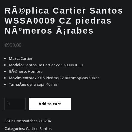
RÃ©plica Cartier Santos
WSSA0009 CZ piedras
NÃºmeros Ã¡rabes
€
999,00
Marca
Cartier
Modelo
: Santos De Cartier WSSA0009 ICED
GÃ©nero
: Hombre
Movimiento
MY9015 Piedras CZ automÃ¡ticas suizas
TamaÃ±o de la caja
: 40 mm
RÃ©plica
Add to cart
Cartier
Santos
WSSA0009
SKU:
Hontwatches 713204
CZ
Categories:
Cartier
,
Santos