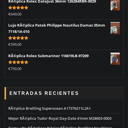
RÃ©plica Rolex DateJust 36mm 126284RBR-0029
Rated
5.00
€
649,00
out of 5
Lujo RÃ©plica Patek Philippe Nautilus Damas 35mm
7118/1A-010
Rated
5.00
€
599,00
out of 5
RÃ©plica Rolex Submariner 116619LB-97209
Rated
5.00
€
750,00
out of 5
ENTRADAS RECIENTES
RÃ©plica Breitling Superocean A17376211L2A1
Mejor RÃ©plica Tudor Royal Day-Date 41mm M28603-0003