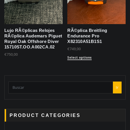
Lujo RÃ©plicas Relojes
RÃ©plica Breitling
RÃ©plica Audemars Piguet
Endurance Pro
Royal Oak Offshore Diver
X82310A51B1S1
15710ST.OO.A002CA.02
€
749,00
€
750,00
Select options
Ir
PRODUCT CATEGORIES