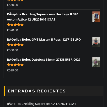
Rated
5.00
€
550,00
out of 5
RÃ©plica Breitling Superocean Heritage II B20
AutomÃ¡tico 42 UB2010161C1A1
Rated
5.00
€
590,00
out of 5
RÃ©plica Rolex GMT Master II Pepsi 126719BLRO
Rated
5.00
€
550,00
out of 5
RÃ©plica Rolex DateJust 31mm 278384RBR-0029
Rated
5.00
€
599,00
out of 5
ENTRADAS RECIENTES
RÃ©plica Breitling Superocean A17376211L2A1