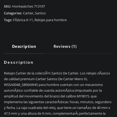
Santos
De
SKU:
Hontwatches 713197
Cartier
Categories:
Cartier
,
Santos
Hombre
Tags:
FÃ¡brica K-11
,
Relojes para hombre
XL
WSSA0048_S800AW4S
quantity
Description
Reviews (1)
Description
Relojes Cartier de la colecciÃ³n Santos De Cartier. Los relojes clÃ¡sicos
de calidad premium Cartier Santos De Cartier Mens XL
WSSA0048_S800AW4S para hombre cuentan con un mecanismo
automÃ¡tico confiable de cuerda automÃ¡tica (impulsado por la
amplitud del movimiento del brazo) del calibre MY9015, que
implementa las siguientes caracterÃ­sticas: horas, minutos, segundero
y fecha. La caja cuadrada del reloj, que tiene un tamaÃ±o de 40 mm x
47,5 mm y una altura de 9 mm, complementarÃ¡ perfectamente la