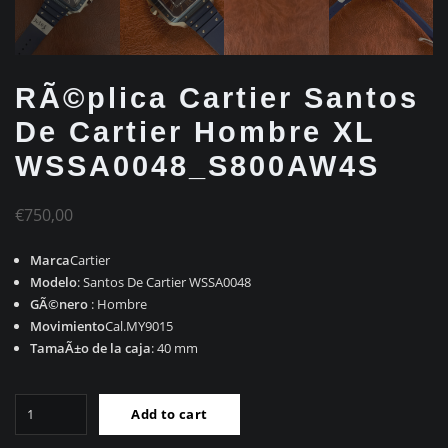
RÃ©plica Cartier Santos
De Cartier Hombre XL
WSSA0048_S800AW4S
€
750,00
Marca
Cartier
Modelo
: Santos De Cartier WSSA0048
GÃ©nero
: Hombre
Movimiento
Cal.MY9015
TamaÃ±o de la caja
: 40 mm
RÃ©plica
Add to cart
Cartier