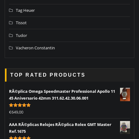
Tag Heuer
Tissot
Tudor
Vacheron Constantin
TOP RATED PRODUCTS
RÃ©plica Omega Speedmaster Professional Apollo 11
45 Aniversario 42mm 311.62.42.30.06.001
Rated
5.00
€
649,00
out of 5
AAA RÃ©plicas Relojes RÃ©plica Rolex GMT Master
Ref.1675