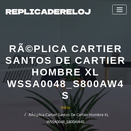
Saltar
al
contenido
RÃ©PLICA CARTIER
SANTOS DE CARTIER
HOMBRE XL
WSSA0048_S800AW4
S
Inicio
RÃ©plica Cartier Santos De Cartier Hombre XL
WSSA0048_S800AW4S