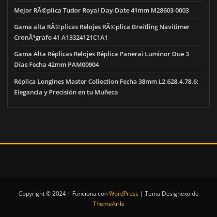
Mejor RÃ©plica Tudor Royal Day-Date 41mm M28603-0003
Gama alta RÃ©plicas Relojes RÃ©plica Breitling Navitimer
CronÃ³grafo 41 A13324121C1A1
Gama Alta Réplicas Relojes Réplica Panerai Luminor Due 3
Días Fecha 42mm PAM00904
Réplica Longines Master Collection Fecha 38mm L2.628.4.78.6:
Elegancia y Precisión en tu Muñeca
Copyright © 2024 | Funciona con
WordPress
|
Tema Designexo de
ThemeArile