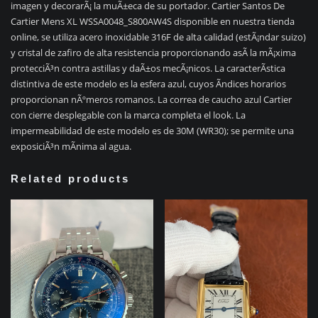
imagen y decorarÃ¡ la muÃ±eca de su portador. Cartier Santos De
Cartier Mens XL WSSA0048_S800AW4S disponible en nuestra tienda
online, se utiliza acero inoxidable 316F de alta calidad (estÃ¡ndar suizo)
y cristal de zafiro de alta resistencia proporcionando asÃ­ la mÃ¡xima
protecciÃ³n contra astillas y daÃ±os mecÃ¡nicos. La caracterÃ­stica
distintiva de este modelo es la esfera azul, cuyos Ã­ndices horarios
proporcionan nÃºmeros romanos. La correa de caucho azul Cartier
con cierre desplegable con la marca completa el look. La
impermeabilidad de este modelo es de 30M (WR30); se permite una
exposiciÃ³n mÃ­nima al agua.
Related products