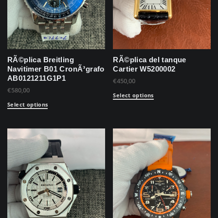
RÃ©plica Breitling
RÃ©plica del tanque
Navitimer B01 CronÃ³grafo
Cartier W5200002
AB0121211G1P1
€
450,00
€
580,00
Select options
Select options