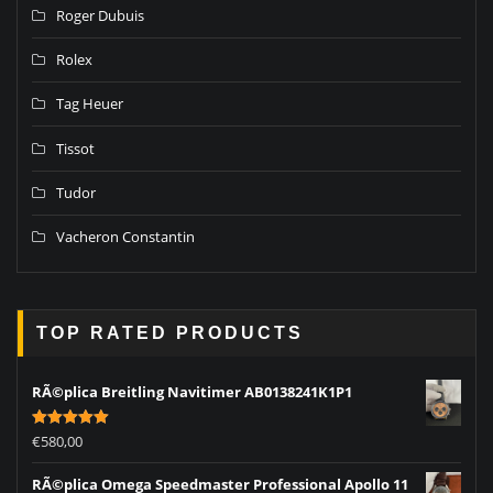
Roger Dubuis
Rolex
Tag Heuer
Tissot
Tudor
Vacheron Constantin
TOP RATED PRODUCTS
RÃ©plica Breitling Navitimer AB0138241K1P1
Rated
5.00
€
580,00
out of 5
RÃ©plica Omega Speedmaster Professional Apollo 11