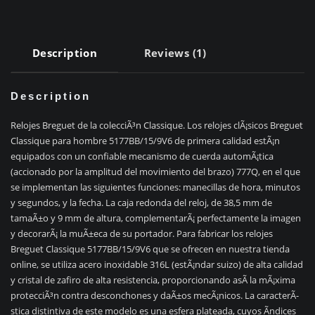
Description
Reviews (1)
Description
Relojes Breguet de la colecciÃ³n Classique. Los relojes clÃ¡sicos Breguet
Classique para hombre 5177BB/15/9V6 de primera calidad estÃ¡n
equipados con un confiable mecanismo de cuerda automÃ¡tica
(accionado por la amplitud del movimiento del brazo) 777Q, en el que
se implementan las siguientes funciones: manecillas de hora, minutos
y segundos, y la fecha. La caja redonda del reloj, de 38,5 mm de
tamaÃ±o y 9 mm de altura, complementarÃ¡ perfectamente la imagen
y decorarÃ¡ la muÃ±eca de su portador. Para fabricar los relojes
Breguet Classique 5177BB/15/9V6 que se ofrecen en nuestra tienda
online, se utiliza acero inoxidable 316L (estÃ¡ndar suizo) de alta calidad
y cristal de zafiro de alta resistencia, proporcionando asÃ­ la mÃ¡xima
protecciÃ³n contra desconchones y daÃ±os mecÃ¡nicos. La caracterÃ­
stica distintiva de este modelo es una esfera plateada, cuyos Ã­ndices