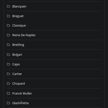
Blancpain
Breguet
Classique
Reine De Naples
Breitling
Bvlgari
Cajas
Cartier
Chopard
Franck Muller
GlashÃ¼tte