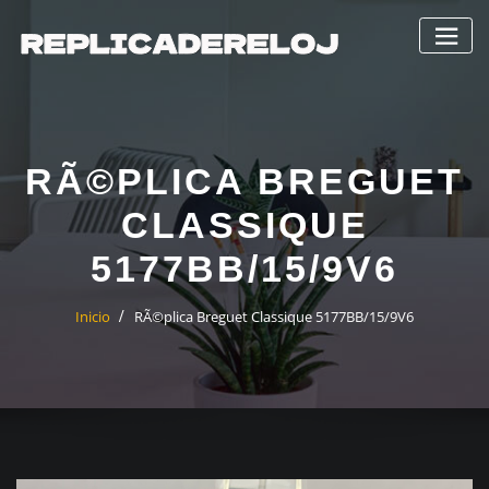
Saltar
al
contenido
RÃ©PLICA BREGUET
CLASSIQUE
5177BB/15/9V6
Inicio
RÃ©plica Breguet Classique 5177BB/15/9V6