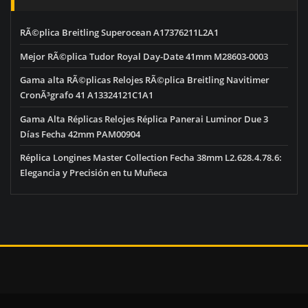
RÃ©plica Breitling Superocean A17376211L2A1
Mejor RÃ©plica Tudor Royal Day-Date 41mm M28603-0003
Gama alta RÃ©plicas Relojes RÃ©plica Breitling Navitimer
CronÃ³grafo 41 A13324121C1A1
Gama Alta Réplicas Relojes Réplica Panerai Luminor Due 3
Días Fecha 42mm PAM00904
Réplica Longines Master Collection Fecha 38mm L2.628.4.78.6:
Elegancia y Precisión en tu Muñeca