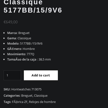
Classique
5177BB/15/9V6
€
649,00
Marca
: Breguet
Gama
: Classique
Modelo
: 5177BB /15/9V6
GÃ©nero
: Hombre
Movimiento
: 777Q
TamaÃ±o de la caja
: 38,5 mm
RÃ©plica
Add to cart
Breguet
Classique
5177BB/15/9V6
SKU:
Hontwatches 713075
quantity
Categories:
Breguet
,
Classique
Tags:
FÃ¡brica ZF
,
Relojes de hombre