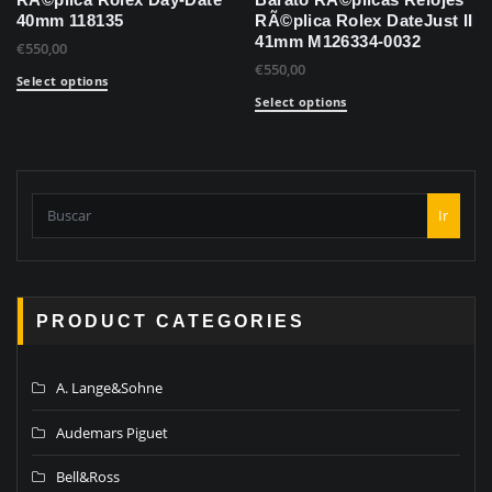
RÃ©plica Rolex Day-Date
Barato RÃ©plicas Relojes
40mm 118135
RÃ©plica Rolex DateJust II
41mm M126334-0032
€
550,00
€
550,00
Select options
Select options
Ir
PRODUCT CATEGORIES
A. Lange&Sohne
Audemars Piguet
Bell&Ross