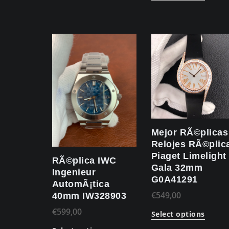
Mejor RÃ©plicas
Relojes RÃ©plic
Piaget Limelight
RÃ©plica IWC
Gala 32mm
Ingenieur
G0A41291
AutomÃ¡tica
€
549,00
40mm IW328903
€
599,00
Select options