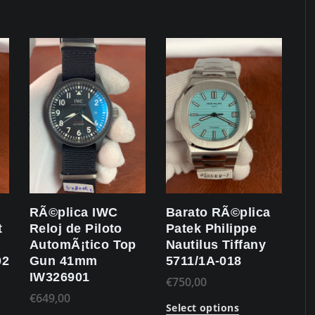
RÃ©plica IWC
Barato RÃ©plica
t
Reloj de Piloto
Patek Philippe
AutomÃ¡tico Top
Nautilus Tiffany
02CR.01
Gun 41mm
5711/1A-018
IW326901
€
750,00
€
649,00
Select options