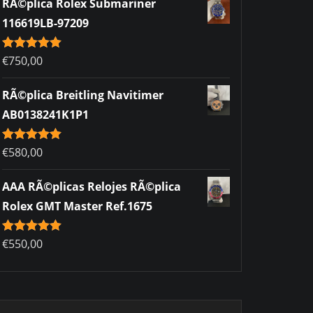
RÃ©plica Rolex Submariner
116619LB-97209
Rated
€
750,00
5.00
out of 5
RÃ©plica Breitling Navitimer
AB0138241K1P1
Rated
€
580,00
5.00
out of 5
AAA RÃ©plicas Relojes RÃ©plica
Rolex GMT Master Ref.1675
Rated
€
550,00
5.00
out of 5