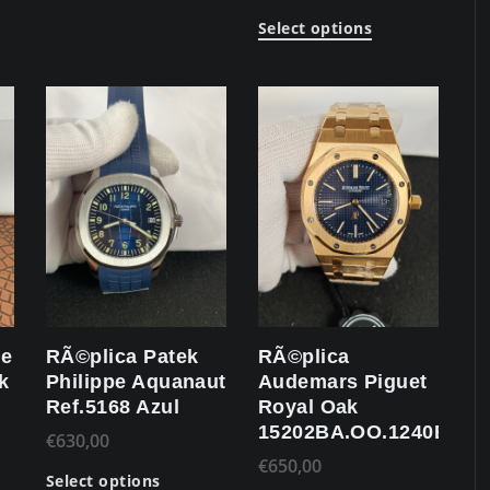
Select options
de
RÃ©plica Patek
RÃ©plica
k
Philippe Aquanaut
Audemars Piguet
Ref.5168 Azul
Royal Oak
15202BA.OO.1240BA.0
€
630,00
€
650,00
Select options