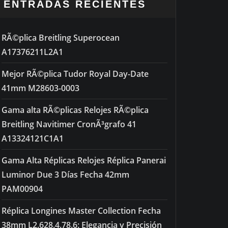
ENTRADAS RECIENTES
RÃ©plica Breitling Superocean
A17376211L2A1
Mejor RÃ©plica Tudor Royal Day-Date
41mm M28603-0003
Gama alta RÃ©plicas Relojes RÃ©plica
Breitling Navitimer CronÃ³grafo 41
A13324121C1A1
Gama Alta Réplicas Relojes Réplica Panerai
Luminor Due 3 Días Fecha 42mm
PAM00904
Réplica Longines Master Collection Fecha
38mm L2.628.4.78.6: Elegancia y Precisión