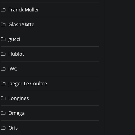
Franck Muller
GlashÃ¼tte
gucci
Hublot
IWC
Jaeger Le Coultre
Longines
Omega
Oris