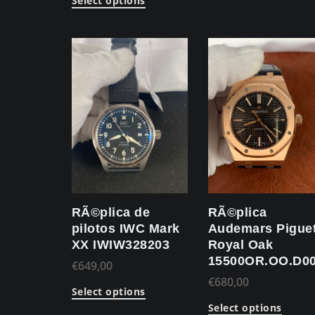
Select options
RÃ©plica de
RÃ©plica
pilotos IWC Mark
Audemars Pigue
XX IWIW328203
Royal Oak
15500OR.OO.D0
€
649,00
€
680,00
Select options
Select options