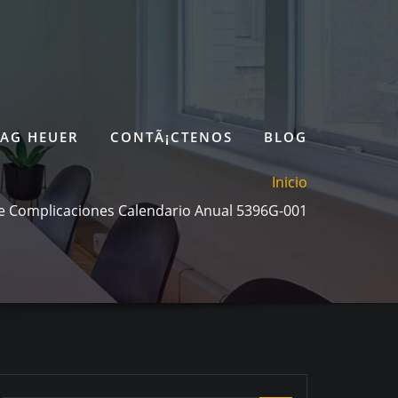
TAG HEUER
CONTÃ¡CTENOS
BLOG
Inicio
pe Complicaciones Calendario Anual 5396G-001