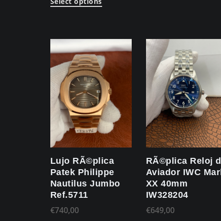
Select options
Lujo RÃ©plica
RÃ©plica Reloj 
Patek Philippe
Aviador IWC Mar
Nautilus Jumbo
XX 40mm
Ref.5711
IW328204
€
740,00
€
649,00