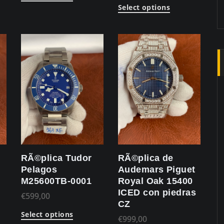
Select options
RÃ©plica Tudor
RÃ©plica de
Pelagos
Audemars Piguet
M25600TB-0001
Royal Oak 15400
ICED con piedras
€
599,00
CZ
Select options
€
999,00