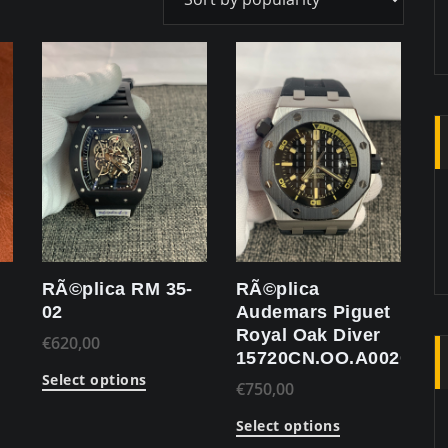
RÃ©plica RM 35-
RÃ©plica
02
Audemars Piguet
Royal Oak Diver
€
620,00
15720CN.OO.A002CA.0
Select options
€
750,00
Select options