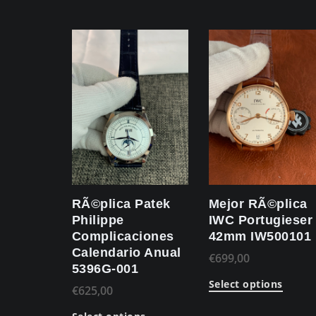
RÃ©plica Patek
Mejor RÃ©plica
Philippe
IWC Portugieser
Complicaciones
42mm IW500101
Calendario Anual
€
699,00
5396G-001
Select options
€
625,00