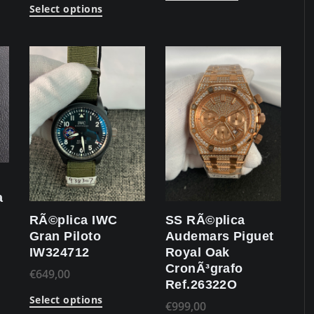
Select options
a
RÃ©plica IWC
SS RÃ©plica
Gran Piloto
Audemars Piguet
IW324712
Royal Oak
CronÃ³grafo
€
649,00
Ref.26322O
Select options
€
999,00