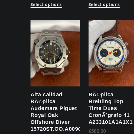
Select options
Select options
Alta calidad
RÃ©plica
RÃ©plica
Breitling Top
Audemars Piguet
Time Dues
Royal Oak
CronÃ³grafo 41
Offshore Diver
A233101A1A1X1
15720ST.OO.A009CA.01
€
580,00