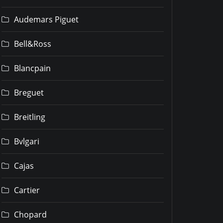
Audemars Piguet
Bell&Ross
Blancpain
Breguet
Breitling
Bvlgari
Cajas
Cartier
Chopard