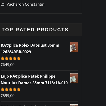
Vacheron Constantin
TOP RATED PRODUCTS
RÃ©plica Rolex DateJust 36mm
126284RBR-0029
Rated
€
649,00
5.00
out of 5
Lujo RÃ©plica Patek Philippe
Nautilus Damas 35mm 7118/1A-010
Rated
€
599,00
5.00
out of 5