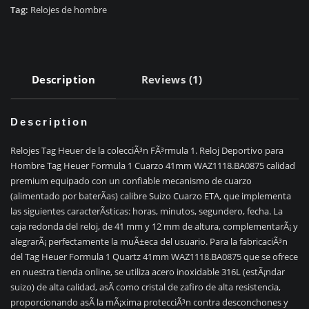
Cuarzo
Tag:
Relojes de hombre
41mm
WAZ1112.BA0875
quantity
Description
Reviews (1)
Description
Relojes Tag Heuer de la colecciÃ³n FÃ³rmula 1. Reloj Deportivo para
Hombre Tag Heuer Formula 1 Cuarzo 41mm WAZ1118.BA0875 calidad
premium equipado con un confiable mecanismo de cuarzo
(alimentado por baterÃ­as) calibre Suizo Cuarzo ETA, que implementa
las siguientes caracterÃ­sticas: horas, minutos, segundero, fecha. La
caja redonda del reloj, de 41 mm y 12 mm de altura, complementarÃ¡ y
alegrarÃ¡ perfectamente la muÃ±eca del usuario. Para la fabricaciÃ³n
del Tag Heuer Formula 1 Quartz 41mm WAZ1118.BA0875 que se ofrece
en nuestra tienda online, se utiliza acero inoxidable 316L (estÃ¡ndar
suizo) de alta calidad, asÃ­ como cristal de zafiro de alta resistencia,
proporcionando asÃ­ la mÃ¡xima protecciÃ³n contra desconchones y