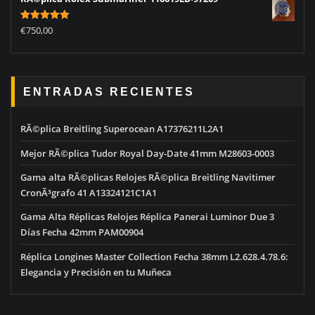
Rated
5.00
€
750,00
out of 5
ENTRADAS RECIENTES
RÃ©plica Breitling Superocean A17376211L2A1
Mejor RÃ©plica Tudor Royal Day-Date 41mm M28603-0003
Gama alta RÃ©plicas Relojes RÃ©plica Breitling Navitimer
CronÃ³grafo 41 A13324121C1A1
Gama Alta Réplicas Relojes Réplica Panerai Luminor Due 3
Días Fecha 42mm PAM00904
Réplica Longines Master Collection Fecha 38mm L2.628.4.78.6:
Elegancia y Precisión en tu Muñeca