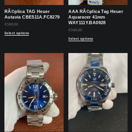
RÃ©plica TAG Heuer
AAA RÃ©plica Tag Heuer
Autavia CBE511A.FC8279
Aquaracer 41mm
WAY111Y.BA0928
€
599,00
€
549,00
Select options
Select options