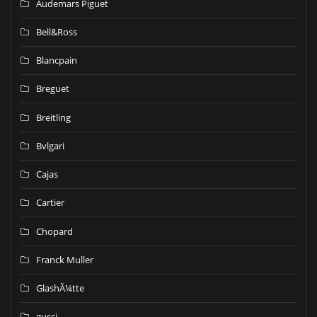
Audemars Piguet
Bell&Ross
Blancpain
Breguet
Breitling
Bvlgari
Cajas
Cartier
Chopard
Franck Muller
GlashÃ¼tte
gucci