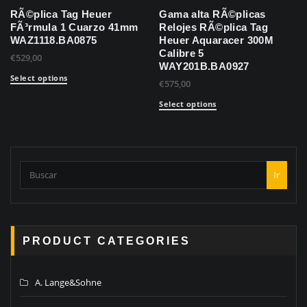
RÃ©plica Tag Heuer
Gama alta RÃ©plicas
FÃ³rmula 1 Cuarzo 41mm
Relojes RÃ©plica Tag
WAZ1118.BA0875
Heuer Aquaracer 300M
Calibre 5
€
529,00
WAY201B.BA0927
Select options
€
575,00
Select options
Ir
PRODUCT CATEGORIES
A. Lange&Sohne