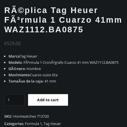
RÃ©plica Tag Heuer
FÃ³rmula 1 Cuarzo 41mm
WAZ1112.BA0875
€
529,00
Marca
Tag Heuer
Modelo
: FÃ³rmula 1 CronÃ³grafo Cuarzo 41 mm WAZ1112.BA0875
GÃ©nero
: Hombre
Movimiento
Cuarzo suizo Eta
TamaÃ±o de la caja
: 41 mm
RÃ©plica
Add to cart
Tag
Heuer
FÃ³rmula
SKU:
Hontwatches 713720
1
Categories:
Formula 1
,
Tag Heuer