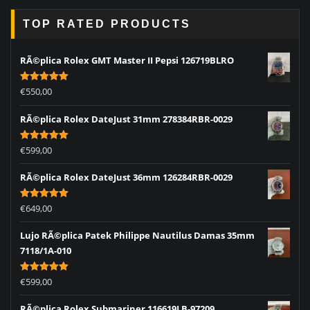
TOP RATED PRODUCTS
RÃ©plica Rolex GMT Master II Pepsi 126719BLRO
Rated
5.00
€
550,00
out of 5
RÃ©plica Rolex DateJust 31mm 278384RBR-0029
Rated
5.00
€
599,00
out of 5
RÃ©plica Rolex DateJust 36mm 126284RBR-0029
Rated
5.00
€
649,00
out of 5
Lujo RÃ©plica Patek Philippe Nautilus Damas 35mm
7118/1A-010
Rated
5.00
€
599,00
out of 5
RÃ©plica Rolex Submariner 116619LB-97209