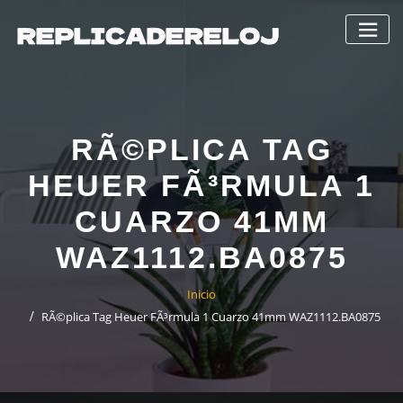
Saltar
al
contenido
RÃ©PLICA TAG
HEUER FÃ³RMULA 1
CUARZO 41MM
WAZ1112.BA0875
Inicio
RÃ©plica Tag Heuer FÃ³rmula 1 Cuarzo 41mm WAZ1112.BA0875