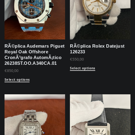
RÃ©plica Audemars Piguet
RÃ©plica Rolex Datejust
Royal Oak Offshore
126233
CronÃ³grafo AutomÃ¡tico
€
550,00
26238ST.OO.A340CA.01
Select options
€
850,00
Select options