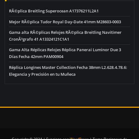
RÃ©plica Breitling Superocean A17376211L2A1
Mejor RÃ©plica Tudor Royal Day-Date 41mm M28603-0003
Gama alta RÃ©plicas Relojes RÃ©plica Breitling Navitimer
CronÃ³grafo 41 A13324121C1A1
Gama Alta Réplicas Relojes Réplica Panerai Luminor Due 3
Días Fecha 42mm PAM00904
Réplica Longines Master Collection Fecha 38mm L2.628.4.78.6:
Elegancia y Precisión en tu Muñeca