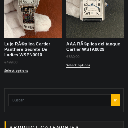
Lujo RÃ©plica Cartier
AAA RÃ©plica del tanque
Panthere Secrete De
Cartier WSTA0029
Ladies WSPN0010
€
580,00
€
499,00
Select options
Select options
Ir
PRODUCT CATEGORIES