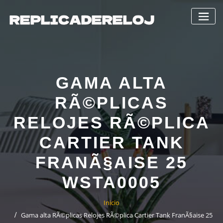
Saltar
al
contenido
GAMA ALTA
RÃ©PLICAS
RELOJES RÃ©PLICA
CARTIER TANK
FRANÃ§AISE 25
WSTA0005
Inicio
Gama alta RÃ©plicas Relojes RÃ©plica Cartier Tank FranÃ§aise 25