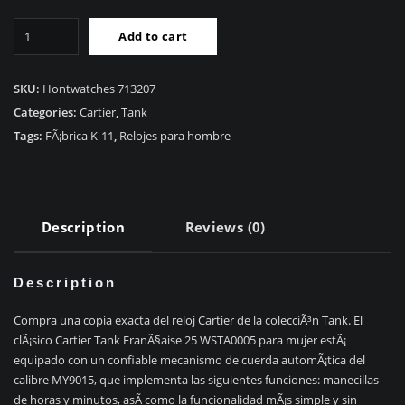
Gama
Add to cart
alta
RÃ©plicas
Relojes
SKU:
Hontwatches 713207
RÃ©plica
Categories:
Cartier
,
Tank
Cartier
Tags:
FÃ¡brica K-11
,
Relojes para hombre
Tank
FranÃ§aise
25
WSTA0005
Description
Reviews (0)
quantity
Description
Compra una copia exacta del reloj Cartier de la colecciÃ³n Tank. El
clÃ¡sico Cartier Tank FranÃ§aise 25 WSTA0005 para mujer estÃ¡
equipado con un confiable mecanismo de cuerda automÃ¡tica del
calibre MY9015, que implementa las siguientes funciones: manecillas
de horas y minutos, asÃ­ como la funcionalidad mÃ¡s simple y sin