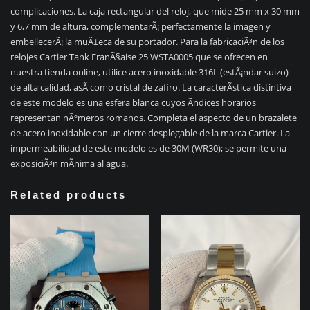
complicaciones. La caja rectangular del reloj, que mide 25 mm x 30 mm
y 6,7 mm de altura, complementarÃ¡ perfectamente la imagen y
embellecerÃ¡ la muÃ±eca de su portador. Para la fabricaciÃ³n de los
relojes Cartier Tank FranÃ§aise 25 WSTA0005 que se ofrecen en
nuestra tienda online, utilice acero inoxidable 316L (estÃ¡ndar suizo)
de alta calidad, asÃ­ como cristal de zafiro. La caracterÃ­stica distintiva
de este modelo es una esfera blanca cuyos Ã­ndices horarios
representan nÃºmeros romanos. Completa el aspecto de un brazalete
de acero inoxidable con un cierre desplegable de la marca Cartier. La
impermeabilidad de este modelo es de 30M (WR30); se permite una
exposiciÃ³n mÃ­nima al agua.
Related products