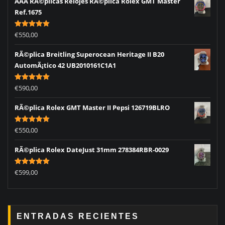
AAA RÃ©plicas Relojes RÃ©plica Rolex GMT Master
Ref.1675
Rated
5.00
€
550,00
out of 5
RÃ©plica Breitling Superocean Heritage II B20
AutomÃ¡tico 42 UB2010161C1A1
Rated
5.00
€
590,00
out of 5
RÃ©plica Rolex GMT Master II Pepsi 126719BLRO
Rated
5.00
€
550,00
out of 5
RÃ©plica Rolex DateJust 31mm 278384RBR-0029
Rated
5.00
€
599,00
out of 5
ENTRADAS RECIENTES