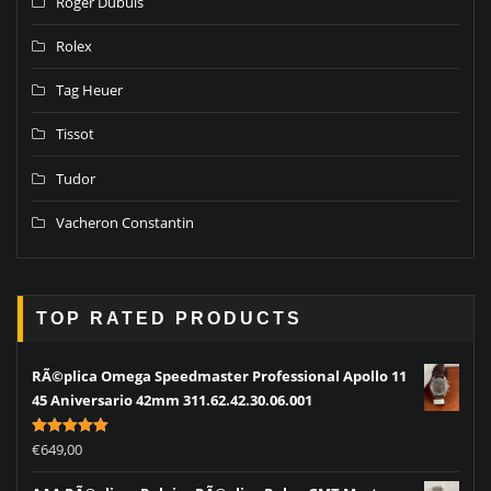
Roger Dubuis
Rolex
Tag Heuer
Tissot
Tudor
Vacheron Constantin
TOP RATED PRODUCTS
RÃ©plica Omega Speedmaster Professional Apollo 11
45 Aniversario 42mm 311.62.42.30.06.001
Rated
5.00
€
649,00
out of 5