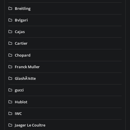
Breitling
Bvlgari
Cajas
Cartier
Chopard
Franck Muller
GlashÃ¼tte
gucci
Hublot
IWC
Jaeger Le Coultre