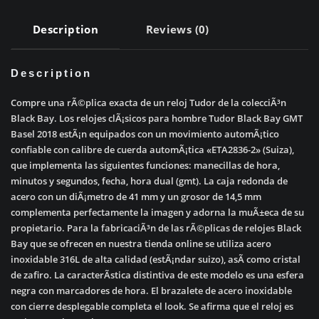
Description
Reviews (0)
Description
Compre una rÃ©plica exacta de un reloj Tudor de la colecciÃ³n
Black Bay. Los relojes clÃ¡sicos para hombre Tudor Black Bay GMT
Basel 2018 estÃ¡n equipados con un movimiento automÃ¡tico
confiable con calibre de cuerda automÃ¡tica «ETA2836-2» (Suiza),
que implementa las siguientes funciones: manecillas de hora,
minutos y segundos, fecha, hora dual (gmt). La caja redonda de
acero con un diÃ¡metro de 41 mm y un grosor de 14,5 mm
complementa perfectamente la imagen y adorna la muÃ±eca de su
propietario. Para la fabricaciÃ³n de las rÃ©plicas de relojes Black
Bay que se ofrecen en nuestra tienda online se utiliza acero
inoxidable 316L de alta calidad (estÃ¡ndar suizo), asÃ­ como cristal
de zafiro. La caracterÃ­stica distintiva de este modelo es una esfera
negra con marcadores de hora. El brazalete de acero inoxidable
con cierre desplegable completa el look. Se afirma que el reloj es