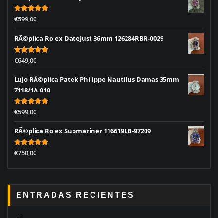
Rated
5.00
€
599,00
out of 5
RÃ©plica Rolex DateJust 36mm 126284RBR-0029
Rated
5.00
€
649,00
out of 5
Lujo RÃ©plica Patek Philippe Nautilus Damas 35mm
7118/1A-010
Rated
5.00
€
599,00
out of 5
RÃ©plica Rolex Submariner 116619LB-97209
Rated
5.00
€
750,00
out of 5
ENTRADAS RECIENTES