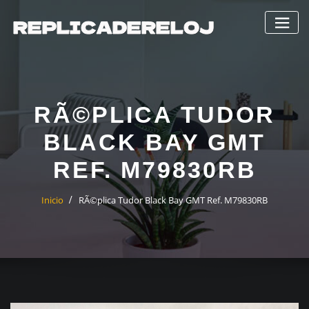
Saltar
al
contenido
RÃ©PLICA TUDOR
BLACK BAY GMT
REF. M79830RB
Inicio
RÃ©plica Tudor Black Bay GMT Ref. M79830RB