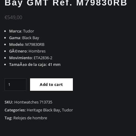
Bay GMT Ref. M79830RB
€
549,00
Marca
: Tudor
Gama
: Black Bay
Modelo
: M79830RB
GÃ©nero
: Hombres
Movimiento
: ETA2836-2
TamaÃ±o de la caja: 41 mm
RÃ©plica
Add to cart
Tudor
Black
Bay
SKU:
Hontwatches 713735
GMT
Categories:
Heritage Black Bay
,
Tudor
Ref.
Tag:
Relojes de hombre
M79830RB
quantity