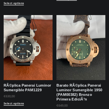
Select options
RÃ©plica Panerai Luminor
Barato RÃ©plica Panerai
Sumergible PAM1229
Luminor Sumergible 1950
(PAM00382) Bronzo
€
630,00
Primera EdiciÃ³n
Select options
€
649,00