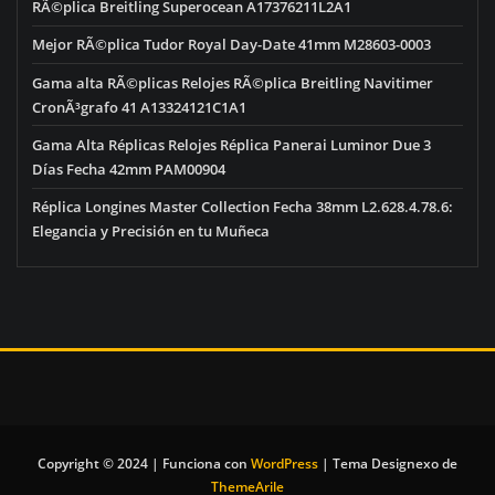
RÃ©plica Breitling Superocean A17376211L2A1
Mejor RÃ©plica Tudor Royal Day-Date 41mm M28603-0003
Gama alta RÃ©plicas Relojes RÃ©plica Breitling Navitimer
CronÃ³grafo 41 A13324121C1A1
Gama Alta Réplicas Relojes Réplica Panerai Luminor Due 3
Días Fecha 42mm PAM00904
Réplica Longines Master Collection Fecha 38mm L2.628.4.78.6:
Elegancia y Precisión en tu Muñeca
Copyright © 2024 | Funciona con
WordPress
|
Tema Designexo de
ThemeArile