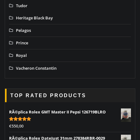
Tudor
Heritage Black Bay
Pelagos
Prince
Royal
Vacheron Constantin
TOP RATED PRODUCTS
RÃ©plica Rolex GMT Master II Pepsi 126719BLRO
Rated
5.00
€
550,00
out of 5
RÃ©plica Rolex DateJust 31mm 278384RBR-0029