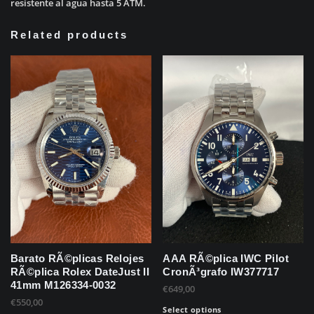
resistente al agua hasta 5 ATM.
Related products
Barato RÃ©plicas Relojes
AAA RÃ©plica IWC Pilot
RÃ©plica Rolex DateJust II
CronÃ³grafo IW377717
41mm M126334-0032
€
649,00
€
550,00
Select options