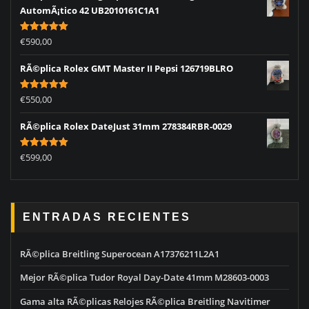
AutomÃ¡tico 42 UB2010161C1A1
Rated
5.00
€
590,00
out of 5
RÃ©plica Rolex GMT Master II Pepsi 126719BLRO
Rated
5.00
€
550,00
out of 5
RÃ©plica Rolex DateJust 31mm 278384RBR-0029
Rated
5.00
€
599,00
out of 5
ENTRADAS RECIENTES
RÃ©plica Breitling Superocean A17376211L2A1
Mejor RÃ©plica Tudor Royal Day-Date 41mm M28603-0003
Gama alta RÃ©plicas Relojes RÃ©plica Breitling Navitimer