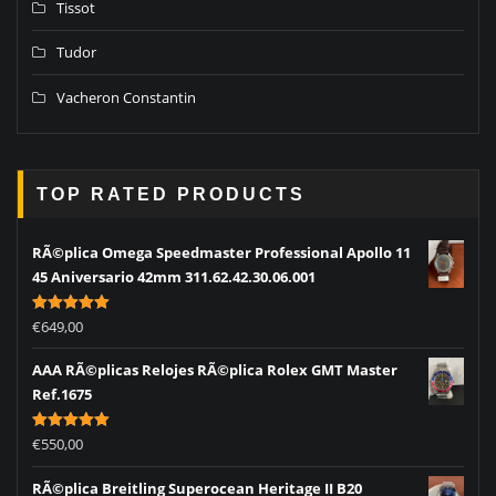
Tissot
Tudor
Vacheron Constantin
TOP RATED PRODUCTS
RÃ©plica Omega Speedmaster Professional Apollo 11
45 Aniversario 42mm 311.62.42.30.06.001
Rated
5.00
€
649,00
out of 5
AAA RÃ©plicas Relojes RÃ©plica Rolex GMT Master
Ref.1675
Rated
5.00
€
550,00
out of 5
RÃ©plica Breitling Superocean Heritage II B20