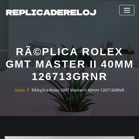
Saltar
al
contenido
RÃ©PLICA ROLEX
GMT MASTER II 40MM
126713GRNR
Inicio
RÃ©plica Rolex GMT Master II 40mm 126713GRNR