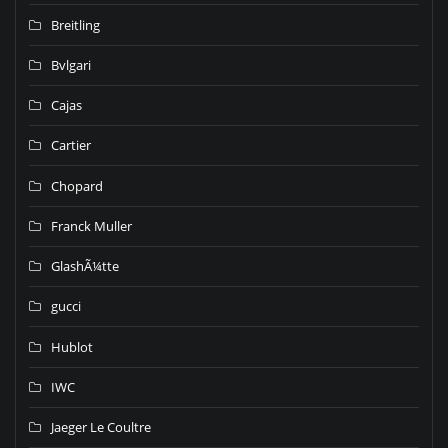
Breitling
Bvlgari
Cajas
Cartier
Chopard
Franck Muller
GlashÃ¼tte
gucci
Hublot
IWC
Jaeger Le Coultre