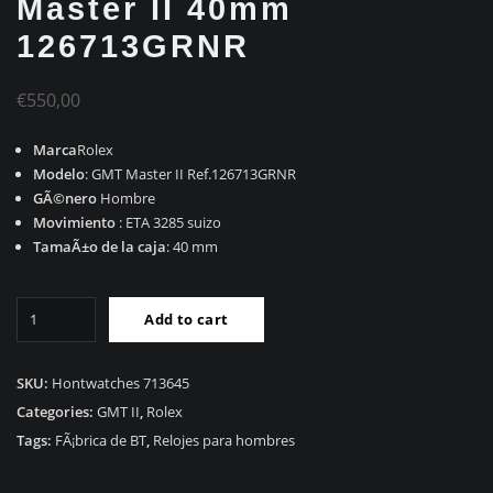
Master II 40mm
126713GRNR
€
550,00
Marca
Rolex
Modelo
: GMT Master II Ref.126713GRNR
GÃ©nero
Hombre
Movimiento
: ETA 3285 suizo
TamaÃ±o de la caja
: 40 mm
RÃ©plica
Add to cart
Rolex
GMT
Master
SKU:
Hontwatches 713645
II
Categories:
GMT II
,
Rolex
40mm
Tags:
FÃ¡brica de BT
,
Relojes para hombres
126713GRNR
quantity