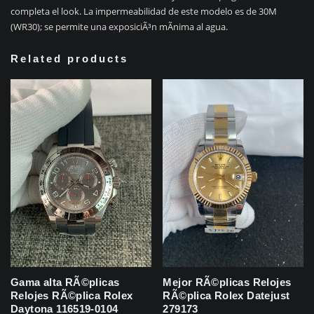
completa el look. La impermeabilidad de este modelo es de 30M
(WR30); se permite una exposiciÃ³n mÃ­nima al agua.
Related products
Gama alta RÃ©plicas
Mejor RÃ©plicas Relojes
Relojes RÃ©plica Rolex
RÃ©plica Rolex Datejust
Daytona 116519-0104
279173