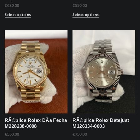
€
630,00
€
550,00
Select options
Select options
RÃ©plica Rolex DÃ­a Fecha
RÃ©plica Rolex Datejust
M228238-0008
M126334-0003
€
550,00
€
750,00