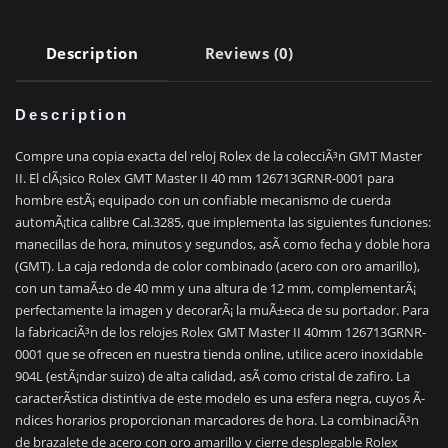
Description
Reviews (0)
Description
Compre una copia exacta del reloj Rolex de la colecciÃ³n GMT Master
II. El clÃ¡sico Rolex GMT Master II 40 mm 126713GRNR-0001 para
hombre estÃ¡ equipado con un confiable mecanismo de cuerda
automÃ¡tica calibre Cal.3285, que implementa las siguientes funciones:
manecillas de hora, minutos y segundos, asÃ­ como fecha y doble hora
(GMT). La caja redonda de color combinado (acero con oro amarillo),
con un tamaÃ±o de 40 mm y una altura de 12 mm, complementarÃ¡
perfectamente la imagen y decorarÃ¡ la muÃ±eca de su portador. Para
la fabricaciÃ³n de los relojes Rolex GMT Master II 40mm 126713GRNR-
0001 que se ofrecen en nuestra tienda online, utilice acero inoxidable
904L (estÃ¡ndar suizo) de alta calidad, asÃ­ como cristal de zafiro. La
caracterÃ­stica distintiva de este modelo es una esfera negra, cuyos Ã­
ndices horarios proporcionan marcadores de hora. La combinaciÃ³n
de brazalete de acero con oro amarillo y cierre desplegable Rolex