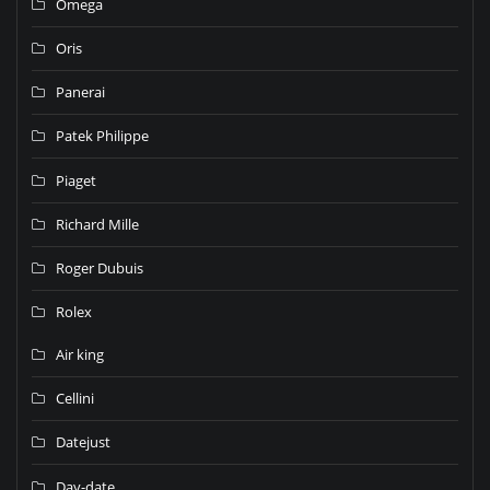
Omega
Oris
Panerai
Patek Philippe
Piaget
Richard Mille
Roger Dubuis
Rolex
Air king
Cellini
Datejust
Day-date