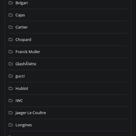
Bvlgari
Cajas
Cartier
Chopard
Franck Muller
GlashÃ¼tte
gucci
Hublot
IWC
Jaeger Le Coultre
Longines