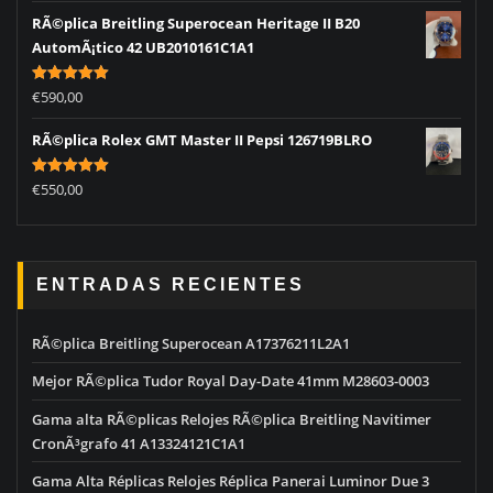
RÃ©plica Breitling Superocean Heritage II B20
AutomÃ¡tico 42 UB2010161C1A1
Rated
5.00
€
590,00
out of 5
RÃ©plica Rolex GMT Master II Pepsi 126719BLRO
Rated
5.00
€
550,00
out of 5
ENTRADAS RECIENTES
RÃ©plica Breitling Superocean A17376211L2A1
Mejor RÃ©plica Tudor Royal Day-Date 41mm M28603-0003
Gama alta RÃ©plicas Relojes RÃ©plica Breitling Navitimer
CronÃ³grafo 41 A13324121C1A1
Gama Alta Réplicas Relojes Réplica Panerai Luminor Due 3