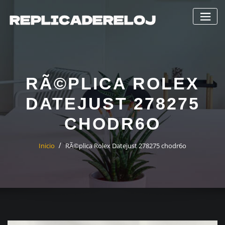
Saltar
al
contenido
RÃ©PLICA ROLEX
DATEJUST 278275
CHODR6O
Inicio
RÃ©plica Rolex Datejust 278275 chodr6o