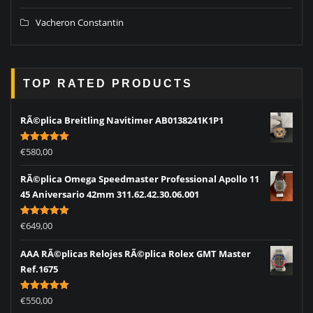
Vacheron Constantin
TOP RATED PRODUCTS
RÃ©plica Breitling Navitimer AB0138241K1P1
Rated
5.00
€
580,00
out of 5
RÃ©plica Omega Speedmaster Professional Apollo 11
45 Aniversario 42mm 311.62.42.30.06.001
Rated
5.00
€
649,00
out of 5
AAA RÃ©plicas Relojes RÃ©plica Rolex GMT Master
Ref.1675
Rated
5.00
€
550,00
out of 5