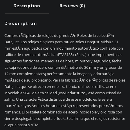
Description
Reviews (0)
Description
Compre rÃ©plicas de relojes de precisiÃ³n Rolex de la colecciÃ³n
DateJust. Los relojes clÃ¡sicos para mujer Rolex DateJust Midsize 31
mm estÃ¡n equipados con un movimiento automÃ¡tico confiable con
calibre de cuerda automÃ¡tica «ETA3135» (Suiza), que implementa las
siguientes funciones: manecillas de hora, minutos y segundos, fecha.
La caja redonda de acero con un diÃ¡metro de 36 mm y un grosor de
12 mm complementarÃ¡ perfectamente la imagen y adornarÃ¡ la
muÃ±eca de su propietario. Para la fabricaciÃ³n de rÃ©plicas de relojes
DateJust, que se ofrecen en nuestra tienda online, se utiliza acero
inoxidable 904L de alta calidad (estÃ¡ndar suizo), asÃ­ como cristal de
zafiro. Una caracterÃ­stica distintiva de este modelo es la esfera
marrÃ³n, cuyos Ã­ndices horarios estÃ¡n representados por nÃºmeros
romanos. El brazalete combinado de acero inoxidable y oro rosa con
cierre desplegable completa el look. Se afirma que el reloj es resistente
al agua hasta 5 ATM.