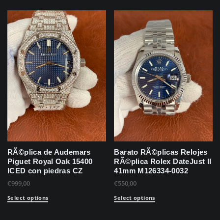
RÃ©plica de Audemars
Barato RÃ©plicas Relojes
Piguet Royal Oak 15400
RÃ©plica Rolex DateJust II
ICED con piedras CZ
41mm M126334-0032
€
999,00
€
550,00
Select options
Select options