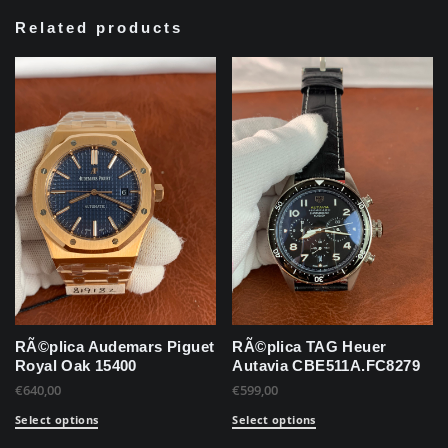
Related products
RÃ©plica Audemars Piguet
RÃ©plica TAG Heuer
Royal Oak 15400
Autavia CBE511A.FC8279
€
640,00
€
599,00
Select options
Select options