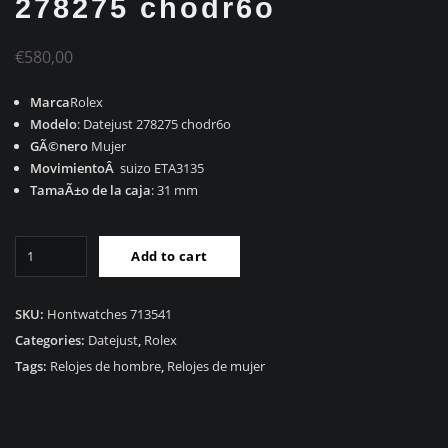
278275 chodr6o
€
580,00
Marca
Rolex
Modelo
: Datejust 278275 chodr6o
GÃ©nero
Mujer
MovimientoÂ
suizo ETA3135
TamaÃ±o de la caja
: 31 mm
RÃ©plica
Add to cart
Rolex
Datejust
278275
SKU:
Hontwatches 713541
chodr6o
Categories:
Datejust
,
Rolex
quantity
Tags:
Relojes de hombre
,
Relojes de mujer