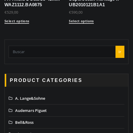
WAZ1112.BA0875
UB2010121B1A1
€
529,00
€
590,00
Select options
Select options
Ir
PRODUCT CATEGORIES
A. Lange&Sohne
Audemars Piguet
Bell&Ross