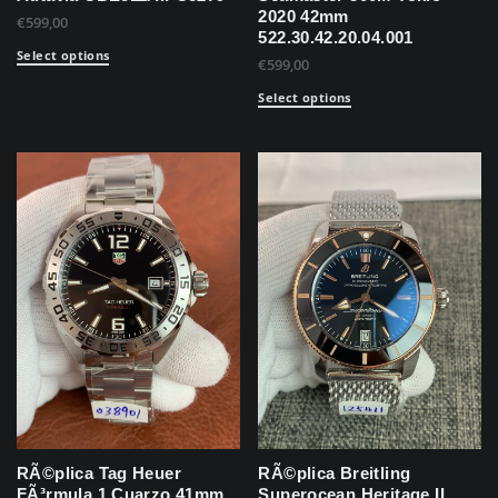
2020 42mm
€
599,00
522.30.42.20.04.001
Select options
€
599,00
Select options
RÃ©plica Tag Heuer
RÃ©plica Breitling
FÃ³rmula 1 Cuarzo 41mm
Superocean Heritage II