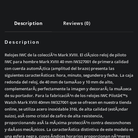
40mm
IW327006
quantity
Description
Reviews (0)
Description
Relojes IWC de la colecciÃ³n Mark XVIII. El clÃ¡sico reloj de piloto
IWC para hombre Mark XVIII 40 mm IW327001 de primera calidad
con cuerda automÃ¡tica (amplitud del brazo) presenta las
siguientes caracterÃ­sticas: hora, minuto, segundero y fecha. La caja
redonda del reloj, de 40 mm de tamaÃ±o y 10 mm de alto,
complementarÃ¡ perfectamente la imagen y decorarÃ¡ la muÃ±eca
de su portador. Para la fabricaciÃ³n de los relojes IWC Pilotâ€™s
Watch Mark XVIII 40mm IW327001 que se ofrecen en nuestra tienda
online, se utiliza acero inoxidable 316L de alta calidad (estÃ¡ndar
suizo), asÃ­ como cristal de zafiro de alta resistencia,
proporcionando asÃ­ la mÃ¡xima protecciÃ³n contra desconchones
y daÃ±os mecÃ¡nicos. La caracterÃ­stica distintiva de este modelo es
una esfera negra, cuyos Ã­ndices horarios proporcionan nÃºmeros