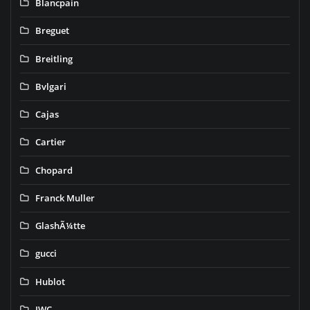
Blancpain
Breguet
Breitling
Bvlgari
Cajas
Cartier
Chopard
Franck Muller
GlashÃ¼tte
gucci
Hublot
IWC