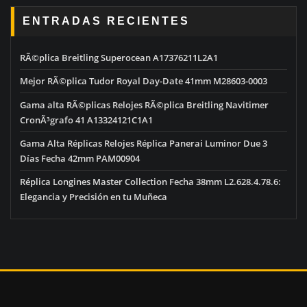
ENTRADAS RECIENTES
RÃ©plica Breitling Superocean A17376211L2A1
Mejor RÃ©plica Tudor Royal Day-Date 41mm M28603-0003
Gama alta RÃ©plicas Relojes RÃ©plica Breitling Navitimer
CronÃ³grafo 41 A13324121C1A1
Gama Alta Réplicas Relojes Réplica Panerai Luminor Due 3
Días Fecha 42mm PAM00904
Réplica Longines Master Collection Fecha 38mm L2.628.4.78.6:
Elegancia y Precisión en tu Muñeca