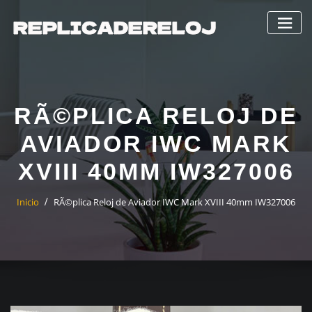
Saltar
al
contenido
RÃ©PLICA RELOJ DE
AVIADOR IWC MARK
XVIII 40MM IW327006
Inicio
RÃ©plica Reloj de Aviador IWC Mark XVIII 40mm IW327006