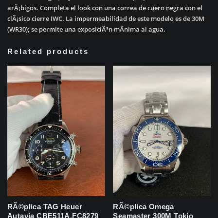
arÃ¡bigos. Completa el look con una correa de cuero negra con el
clÃ¡sico cierre IWC. La impermeabilidad de este modelo es de 30M
(WR30); se permite una exposiciÃ³n mÃ­nima al agua.
Related products
RÃ©plica TAG Heuer
RÃ©plica Omega
Autavia CBE511A.FC8279
Seamaster 300M Tokio