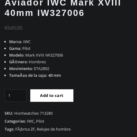
Aviador IWC Mark XVIII
40mm IW327006
€
649,00
Marca
: IWC
Gama
: Pilot
Modelo
: Mark XVIII IW327006
GÃ©nero
: Hombres
Movimiento
: ETA2892
TamaÃ±o de la caja: 40 mm
RÃ©plica
Add to cart
Reloj
de
Aviador
SKU:
Hontwatches 713280
IWC
Categories:
IWC
,
Pilot
Mark
Tags:
FÃ¡brica ZF
,
Relojes de hombre
XVIII