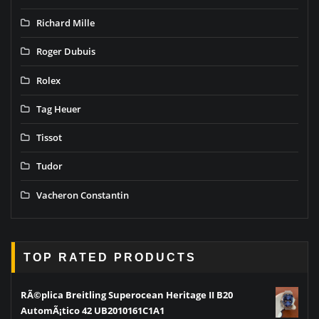
Richard Mille
Roger Dubuis
Rolex
Tag Heuer
Tissot
Tudor
Vacheron Constantin
TOP RATED PRODUCTS
RÃ©plica Breitling Superocean Heritage II B20
AutomÃ¡tico 42 UB2010161C1A1