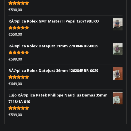
Rated
5.00
€
590,00
out of 5
RÃ©plica Rolex GMT Master II Pepsi 126719BLRO
Rated
5.00
€
550,00
out of 5
RÃ©plica Rolex DateJust 31mm 278384RBR-0029
Rated
5.00
€
599,00
out of 5
RÃ©plica Rolex DateJust 36mm 126284RBR-0029
Rated
5.00
€
649,00
out of 5
Lujo RÃ©plica Patek Philippe Nautilus Damas 35mm
7118/1A-010
Rated
5.00
€
599,00
out of 5