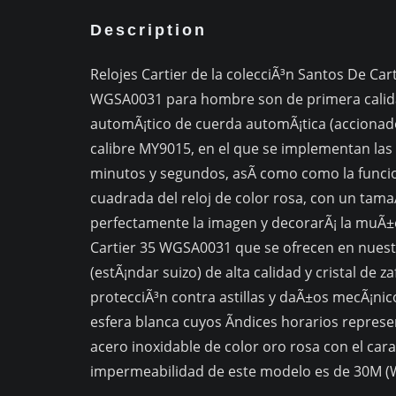
Description
Relojes Cartier de la colecciÃ³n Santos De Cart
WGSA0031 para hombre son de primera calida
automÃ¡tico de cuerda automÃ¡tica (accionado
calibre MY9015, en el que se implementan las s
minutos y segundos, asÃ­ como como la funcion
cuadrada del reloj de color rosa, con un ta
perfectamente la imagen y decorarÃ¡ la muÃ±e
Cartier 35 WGSA0031 que se ofrecen en nuestra
(estÃ¡ndar suizo) de alta calidad y cristal de z
protecciÃ³n contra astillas y daÃ±os mecÃ¡nico
esfera blanca cuyos Ã­ndices horarios repres
acero inoxidable de color oro rosa con el cara
impermeabilidad de este modelo es de 30M (W