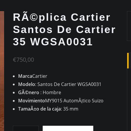
RÃ©plica Cartier
Santos De Cartier
35 WGSA0031
€
750,00
Marca
Cartier
Modelo
: Santos De Cartier WGSA0031
GÃ©nero
: Hombre
Movimiento
MY9015 AutomÃ¡tico Suizo
TamaÃ±o de la caja
: 35 mm
RÃ©plica