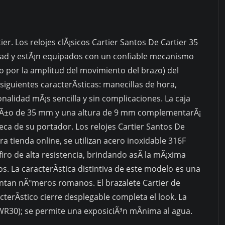
ier. Los relojes clÃ¡sicos Cartier Santos De Cartier 35
d y estÃ¡n equipados con un confiable mecanismo
 por la amplitud del movimiento del brazo) del
iguientes caracterÃ­sticas: manecillas de hora,
alidad mÃ¡s sencilla y sin complicaciones. La caja
maÃ±o de 35 mm y una altura de 9 mm complementarÃ¡
ca de su portador. Los relojes Cartier Santos De
 tienda online, se utilizan acero inoxidable 316F
afiro de alta resistencia, brindando asÃ­ la mÃ¡xima
s. La caracterÃ­stica distintiva de este modelo es una
entan nÃºmeros romanos. El brazalete Cartier de
cterÃ­stico cierre desplegable completa el look. La
R30); se permite una exposiciÃ³n mÃ­nima al agua.