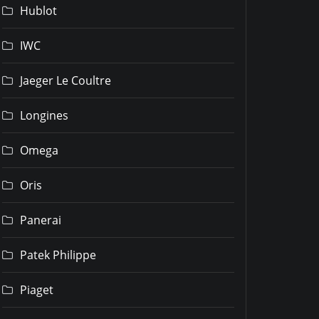
Hublot
IWC
Jaeger Le Coultre
Longines
Omega
Oris
Panerai
Patek Philippe
Piaget