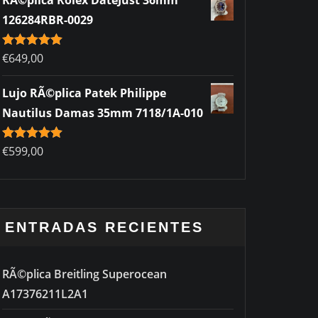
RÃ©plica Rolex DateJust 36mm
126284RBR-0029
Rated
€
649,00
5.00
out of 5
Lujo RÃ©plica Patek Philippe
Nautilus Damas 35mm 7118/1A-010
Rated
€
599,00
5.00
out of 5
ENTRADAS RECIENTES
RÃ©plica Breitling Superocean
A17376211L2A1