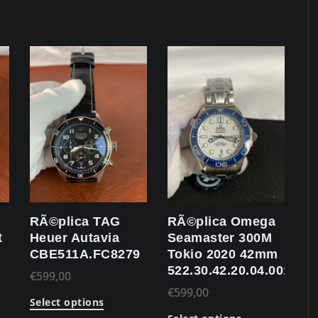
RÃ©plica TAG
RÃ©plica Omega
t
Heuer Autavia
Seamaster 300M
CBE511A.FC8279
Tokio 2020 42mm
522.30.42.20.04.001
€
599,00
€
599,00
Select options