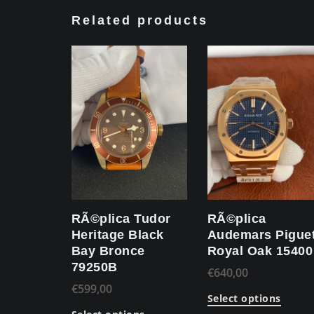
Related products
RÃ©plica Tudor
RÃ©plica
Heritage Black
Audemars Pigue
Bay Bronce
Royal Oak 15400
79250B
€
640,00
€
599,00
Select options