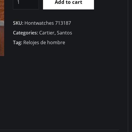
Add to cart
Cartier
Santos
SKU:
Hontwatches 713187
De
Cartier
Categories:
Cartier
,
Santos
35
Tag:
Relojes de hombre
WGSA0031
quantity