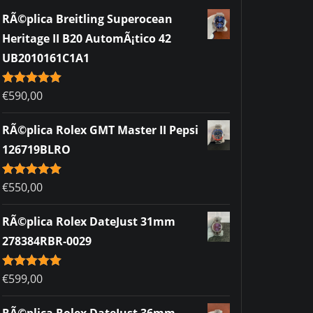
RÃ©plica Breitling Superocean
Heritage II B20 AutomÃ¡tico 42
UB2010161C1A1
Rated
€
590,00
5.00
out of 5
RÃ©plica Rolex GMT Master II Pepsi
126719BLRO
Rated
€
550,00
5.00
out of 5
RÃ©plica Rolex DateJust 31mm
278384RBR-0029
Rated
€
599,00
5.00
out of 5