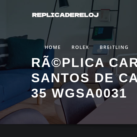
Saltar
al
contenido
HOME
ROLEX
BREITLING
RÃ©PLICA CAR
SANTOS DE C
35 WGSA0031