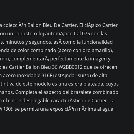
 colecciÃ³n Ballon Bleu De Cartier. El clÃ¡sico Cartier
n un robusto reloj automÃ¡tico Cal.076 con las
ras, minutos y segundos, asÃ­ como la funcionalidad
donda de color combinado (acero con oro amarillo),
 mm, complementarÃ¡ perfectamente la imagen y
ojes Cartier Ballon Bleu 36 W2BB0012 que se ofrecen
 acero inoxidable 316F (estÃ¡ndar suizo) de alta
 distintiva de este modelo es una esfera plateada, cuyos
manos. Completa el aspecto del brazalete combinado
 el cierre desplegable caracterÃ­stico de Cartier. La
R30); se permite una exposiciÃ³n mÃ­nima al agua.