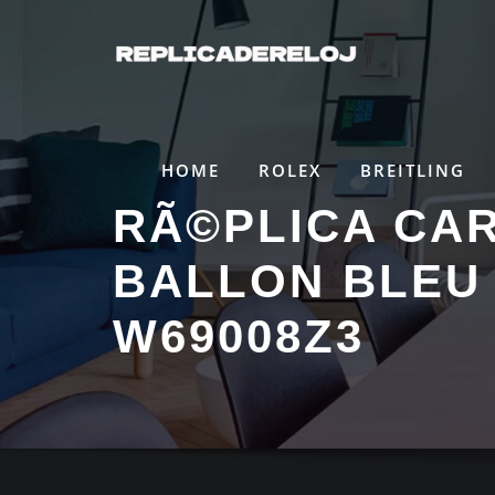
Saltar
al
contenido
HOME
ROLEX
BREITLING
RÃ©PLICA CAR
BALLON BLEU
W69008Z3