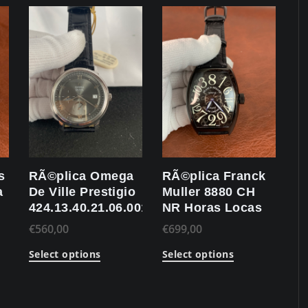
s
RÃ©plica Omega
RÃ©plica Franck
a
De Ville Prestigio
Muller 8880 CH
I
424.13.40.21.06.001
NR Horas Locas
€
560,00
€
699,00
Select options
Select options