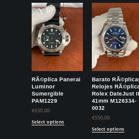
RÃ©plica Panerai
Barato RÃ©plica
Luminor
Relojes RÃ©plic
Sumergible
Rolex DateJust I
PAM1229
41mm M126334-
0032
€
630,00
€
550,00
Select options
Select options