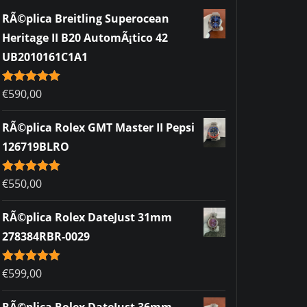
RÃ©plica Breitling Superocean
Heritage II B20 AutomÃ¡tico 42
UB2010161C1A1
Rated
€
590,00
5.00
out of 5
RÃ©plica Rolex GMT Master II Pepsi
126719BLRO
Rated
€
550,00
5.00
out of 5
RÃ©plica Rolex DateJust 31mm
278384RBR-0029
Rated
€
599,00
5.00
out of 5