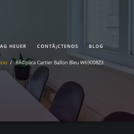
TAG HEUER
CONTÃ¡CTENOS
BLOG
icio
RÃ©plica Cartier Ballon Bleu W69008Z3