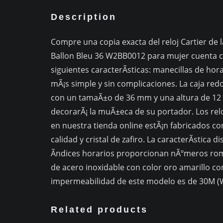
Description
Compre una copia exacta del reloj Cartier de la
Ballon Bleu 36 W2BB0012 para mujer cuenta co
siguientes caracterÃ­sticas: manecillas de ho
mÃ¡s simple y sin complicaciones. La caja re
con un tamaÃ±o de 36 mm y una altura de 12
decorarÃ¡ la muÃ±eca de su portador. Los rel
en nuestra tienda online estÃ¡n fabricados con
calidad y cristal de zafiro. La caracterÃ­stica
Ã­ndices horarios proporcionan nÃºmeros ro
de acero inoxidable con color oro amarillo con
impermeabilidad de este modelo es de 30M (W
Related products