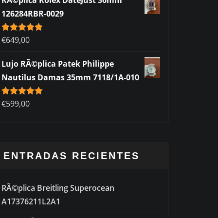
RÃ©plica Rolex DateJust 36mm
126284RBR-0029
Rated
€
649,00
5.00
out of 5
Lujo RÃ©plica Patek Philippe
Nautilus Damas 35mm 7118/1A-010
Rated
€
599,00
5.00
out of 5
ENTRADAS RECIENTES
RÃ©plica Breitling Superocean
A17376211L2A1