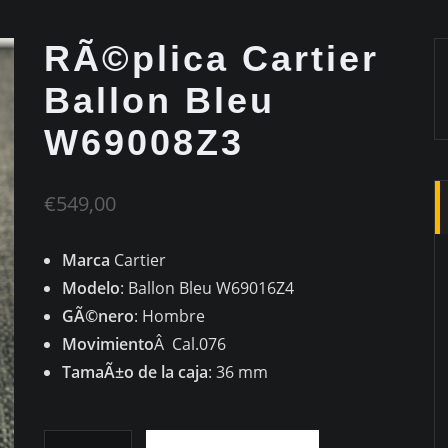
RÃ©plica Cartier
Ballon Bleu
W69008Z3
€
549,00
Marca
Cartier
Modelo
: Ballon Bleu W69016Z4
GÃ©nero
: Hombre
Movimiento
Â Cal.076
TamaÃ±o de la caja
: 36 mm
RÃ©plica