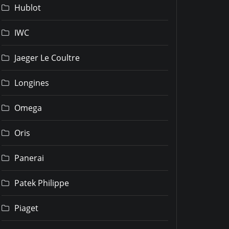
Hublot
IWC
Jaeger Le Coultre
Longines
Omega
Oris
Panerai
Patek Philippe
Piaget