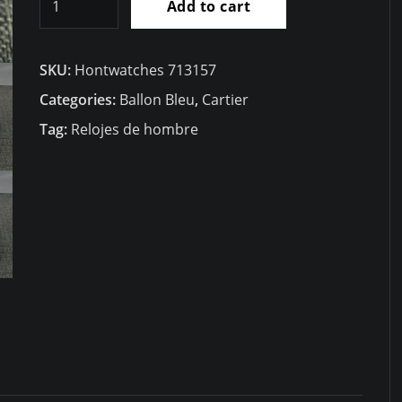
Add to cart
Cartier
Ballon
SKU:
Hontwatches 713157
Bleu
W69008Z3
Categories:
Ballon Bleu
,
Cartier
quantity
Tag:
Relojes de hombre