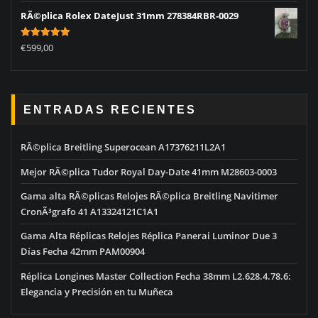
RÃ©plica Rolex DateJust 31mm 278384RBR-0029
Rated
5.00
€
599,00
out of 5
ENTRADAS RECIENTES
RÃ©plica Breitling Superocean A17376211L2A1
Mejor RÃ©plica Tudor Royal Day-Date 41mm M28603-0003
Gama alta RÃ©plicas Relojes RÃ©plica Breitling Navitimer
CronÃ³grafo 41 A13324121C1A1
Gama Alta Réplicas Relojes Réplica Panerai Luminor Due 3
Días Fecha 42mm PAM00904
Réplica Longines Master Collection Fecha 38mm L2.628.4.78.6:
Elegancia y Precisión en tu Muñeca