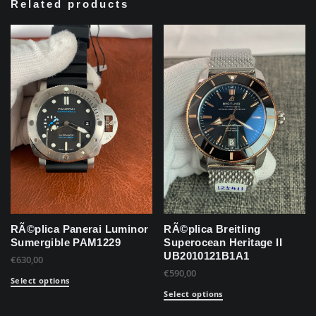
Related products
RÃ©plica Panerai Luminor
RÃ©plica Breitling
Sumergible PAM1229
Superocean Heritage II
UB2010121B1A1
€
630,00
€
590,00
Select options
Select options