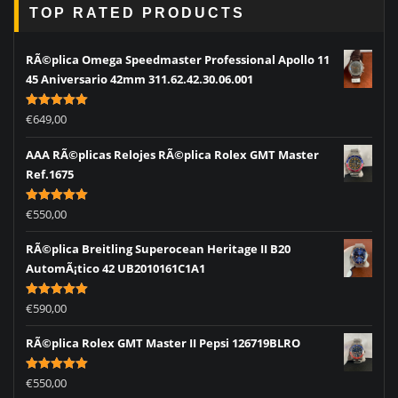
TOP RATED PRODUCTS
RÃ©plica Omega Speedmaster Professional Apollo 11
45 Aniversario 42mm 311.62.42.30.06.001
Rated
5.00
€
649,00
out of 5
AAA RÃ©plicas Relojes RÃ©plica Rolex GMT Master
Ref.1675
Rated
5.00
€
550,00
out of 5
RÃ©plica Breitling Superocean Heritage II B20
AutomÃ¡tico 42 UB2010161C1A1
Rated
5.00
€
590,00
out of 5
RÃ©plica Rolex GMT Master II Pepsi 126719BLRO
Rated
5.00
€
550,00
out of 5