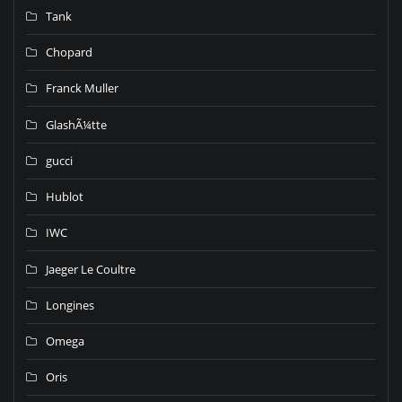
Tank
Chopard
Franck Muller
GlashÃ¼tte
gucci
Hublot
IWC
Jaeger Le Coultre
Longines
Omega
Oris