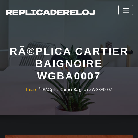
Saltar
al
contenido
RÃ©PLICA CARTIER
BAIGNOIRE
WGBA0007
Inicio
RÃ©plica Cartier Baignoire WGBA0007