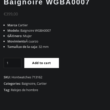
Baignoire WGBA0007
€
399,00
Marca
Cartier
Modelo
: Baignoire WGBA0007
GÃ©nero
: Mujer
Movimiento
Â cuarzo
TamaÃ±o de la caja
: 32 mm
RÃ©plica
Add to cart
Cartier
Baignoire
WGBA0007
SKU:
Hontwatches 713162
quantity
Categories:
Baignoire
,
Cartier
Tag:
Relojes de hombre