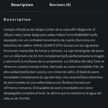
Description
Reviews (0)
Description
Compre rÃ©plicas de relojes Cartier de la colecciÃ³n Baignoire. El
clÃ¡sico reloj Cartier Baignoire Ladies Yellow Tone WGBA0007 estÃ¡
equipado con un confiable movimiento de cuarzo (funciona con
baterÃ­as) de calibre «SWISS QUARTZ ETA» (Suiza) con las siguientes
funciones: manecillas de horas y minutos. La caja rectangular de acero
con un diÃ¡metro de 32 mm complementarÃ¡ perfectamente la imagen
y adornarÃ¡ la muÃ±eca de su propietario. La rÃ©plica del reloj Tank se
ofrece en nuestra tienda online, fabricado en acero inoxidable 316L de
alta calidad (estÃ¡ndar suizo) y con cristal de zafiro. El bisel de acero
inoxidable complementa la caja del reloj. Una caracterÃ­stica distintiva
de este modelo es una esfera blanca con Ã­ndices horarios en
nÃºmeros romanos. El brazalete de acero inoxidable con cierre
desplegable completa el look. Se afirma que la resistencia al agua del
reloj es de 10 ATM.