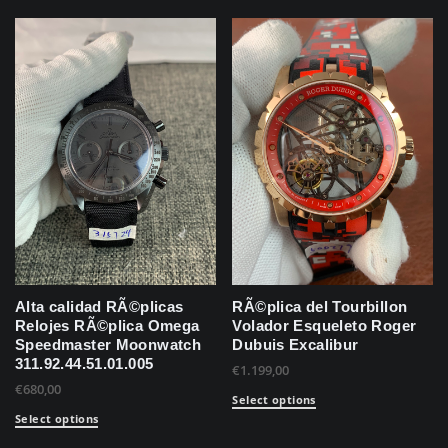
Alta calidad RÃ©plicas
RÃ©plica del Tourbillon
Relojes RÃ©plica Omega
Volador Esqueleto Roger
Speedmaster Moonwatch
Dubuis Excalibur
311.92.44.51.01.005
€
1.199,00
€
680,00
Select options
Select options