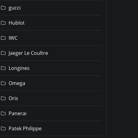
gucci
Hublot
IWC
Jaeger Le Coultre
Longines
Omega
Oris
Panerai
Patek Philippe