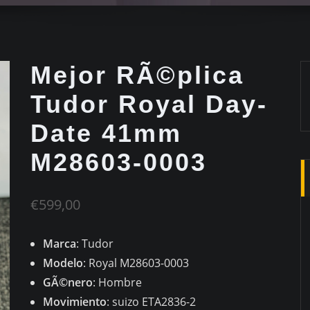
Mejor RÃ©plica
Tudor Royal Day-
Date 41mm
M28603-0003
€
599,00
Marca
: Tudor
Modelo
: Royal M28603-0003
GÃ©nero
: Hombre
Movimiento
: suizo ETA2836-2