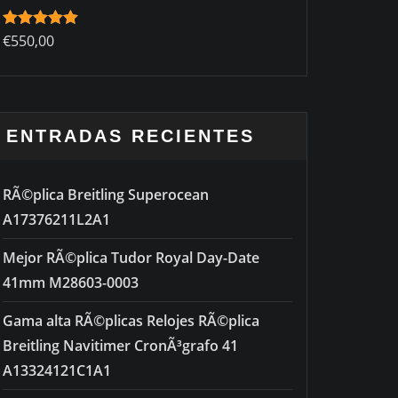
Rated
€
550,00
5.00
out of 5
ENTRADAS RECIENTES
RÃ©plica Breitling Superocean
A17376211L2A1
Mejor RÃ©plica Tudor Royal Day-Date
41mm M28603-0003
Gama alta RÃ©plicas Relojes RÃ©plica
Breitling Navitimer CronÃ³grafo 41
A13324121C1A1