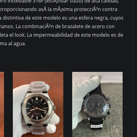
ero inoxidable 316F (estÃ¡ndar suizo) de alta calidad,
a, proporcionando asÃ­ la mÃ¡xima protecciÃ³n contra
ca distintiva de este modelo es una esfera negra, cuyos
anos. La combinaciÃ³n de brazalete de acero con
leta el look. La impermeabilidad de este modelo es de
ma al agua.