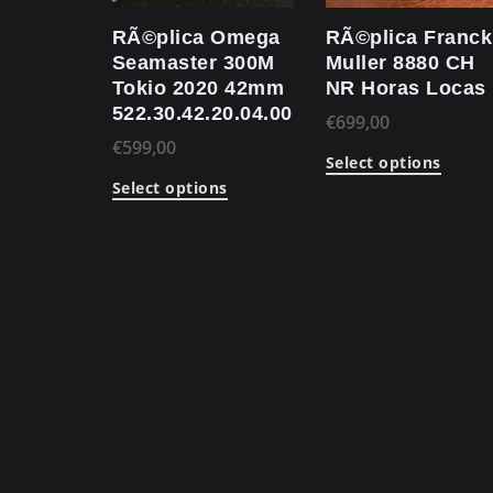
RÃ©plica Omega
RÃ©plica Franck
Seamaster 300M
Muller 8880 CH
Tokio 2020 42mm
NR Horas Locas
522.30.42.20.04.001
€
699,00
€
599,00
Select options
Select options