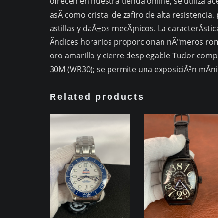
ofrecen en nuestra tienda online, se utiliza ac
asÃ­ como cristal de zafiro de alta resistenci
astillas y daÃ±os mecÃ¡nicos. La caracterÃ­sti
Ã­ndices horarios proporcionan nÃºmeros rom
oro amarillo y cierre desplegable Tudor comp
30M (WR30); se permite una exposiciÃ³n mÃ­ni
Related products