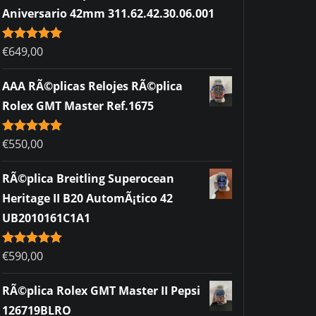
Aniversario 42mm 311.62.42.30.06.001
Rated
€
649,00
5.00
out of 5
AAA RÃ©plicas Relojes RÃ©plica
Rolex GMT Master Ref.1675
Rated
€
550,00
5.00
out of 5
RÃ©plica Breitling Superocean
Heritage II B20 AutomÃ¡tico 42
UB2010161C1A1
Rated
€
590,00
5.00
out of 5
RÃ©plica Rolex GMT Master II Pepsi
126719BLRO