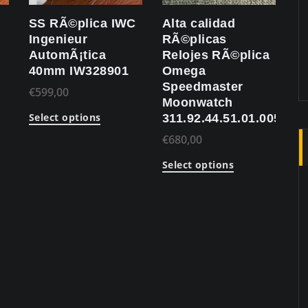
SS RÃ©plica IWC
Alta calidad
Ingenieur
RÃ©plicas
AutomÃ¡tica
Relojes RÃ©plica
40mm IW328901
Omega
Speedmaster
€
599,00
Moonwatch
Select options
311.92.44.51.01.005
€
680,00
Select options