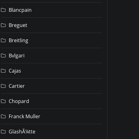
Blancpain
Breguet
Breitling
Bvlgari
Cajas
Cartier
Chopard
Franck Muller
GlashÃ¼tte