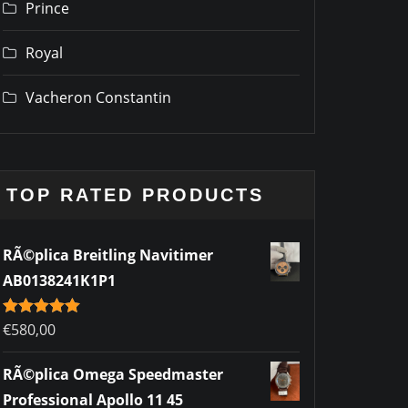
Prince
Royal
Vacheron Constantin
TOP RATED PRODUCTS
RÃ©plica Breitling Navitimer
AB0138241K1P1
Rated
€
580,00
5.00
out of 5
RÃ©plica Omega Speedmaster
Professional Apollo 11 45