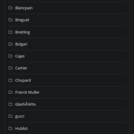
Blancpain
Breguet
Breitling
Bvlgari
Cajas
Cartier
Chopard
Franck Muller
GlashÃ¼tte
gucci
Hublot