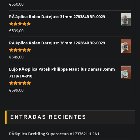
Rated
5.00
€
550,00
out of 5
RÃ©plica Rolex DateJust 31mm 278384RBR-0029
Rated
5.00
€
599,00
out of 5
RÃ©plica Rolex DateJust 36mm 126284RBR-0029
Rated
5.00
€
649,00
out of 5
Lujo RÃ©plica Patek Philippe Nautilus Damas 35mm
7118/1A-010
Rated
5.00
€
599,00
out of 5
ENTRADAS RECIENTES
RÃ©plica Breitling Superocean A17376211L2A1