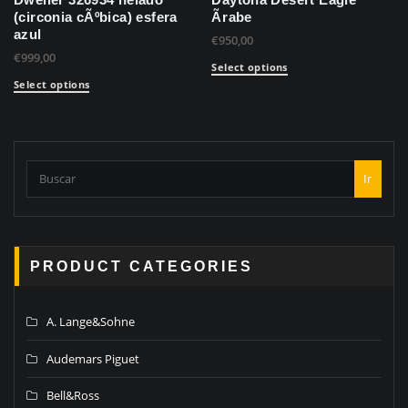
Dweller 326934 helado
Daytona Desert Eagle
(circonia cÃºbica) esfera
Ãrabe
azul
€
950,00
€
999,00
Select options
Select options
Ir
PRODUCT CATEGORIES
A. Lange&Sohne
Audemars Piguet
Bell&Ross