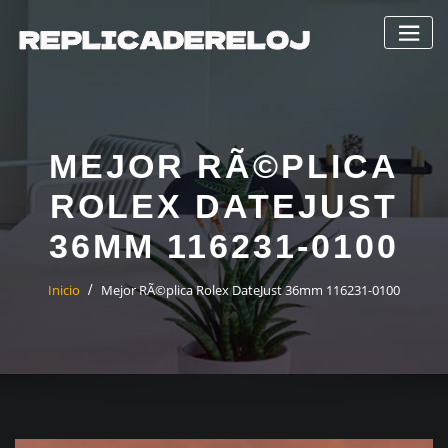
Saltar
al
contenido
MEJOR RÃ©PLICA
ROLEX DATEJUST
36MM 116231-0100
Inicio
Mejor RÃ©plica Rolex DateJust 36mm 116231-0100