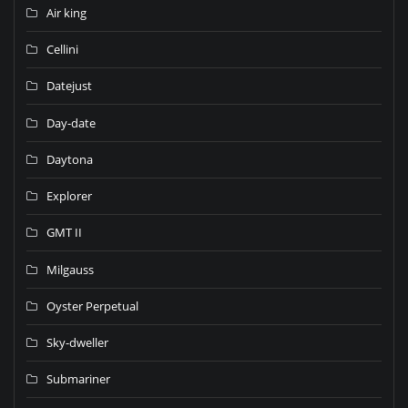
Air king
Cellini
Datejust
Day-date
Daytona
Explorer
GMT II
Milgauss
Oyster Perpetual
Sky-dweller
Submariner