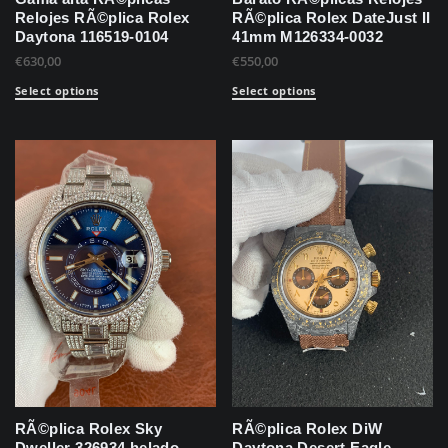
Relojes RÃ©plica Rolex
RÃ©plica Rolex DateJust II
Daytona 116519-0104
41mm M126334-0032
€
630,00
€
550,00
Select options
Select options
RÃ©plica Rolex Sky
RÃ©plica Rolex DiW