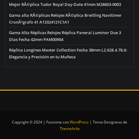
Mejor RÃ©plica Tudor Royal Day-Date 41mm M28603-0003
Gama alta RÃ©plicas Relojes RÃ©plica Breitling Navitimer
CronÃ³grafo 41 A13324121C1A1
Gama Alta Réplicas Relojes Réplica Panerai Luminor Due 3
Días Fecha 42mm PAM00904
Réplica Longines Master Collection Fecha 38mm L2.628.4.78.6:
Elegancia y Precisión en tu Muñeca
Copyright © 2024 | Funciona con
WordPress
|
Tema Designexo de
ThemeArile