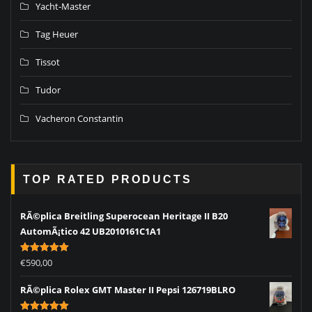
Yacht-Master
Tag Heuer
Tissot
Tudor
Vacheron Constantin
TOP RATED PRODUCTS
RÃ©plica Breitling Superocean Heritage II B20
AutomÃ¡tico 42 UB2010161C1A1
Rated
5.00
€
590,00
out of 5
RÃ©plica Rolex GMT Master II Pepsi 126719BLRO