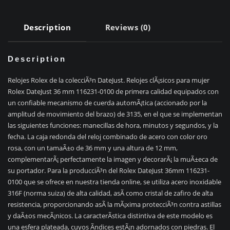
Description
Reviews (0)
Description
Relojes Rolex de la colecciÃ³n DateJust. Relojes clÃ¡sicos para mujer
Rolex DateJust 36 mm 116231-0100 de primera calidad equipados con
un confiable mecanismo de cuerda automÃ¡tica (accionado por la
amplitud de movimiento del brazo) de 3135, en el que se implementan
las siguientes funciones: manecillas de hora, minutos y segundos, y la
fecha. La caja redonda del reloj combinado de acero con color oro
rosa, con un tamaÃ±o de 36 mm y una altura de 12 mm,
complementarÃ¡ perfectamente la imagen y decorarÃ¡ la muÃ±eca de
su portador. Para la producciÃ³n del Rolex DateJust 36mm 116231-
0100 que se ofrece en nuestra tienda online, se utiliza acero inoxidable
316F (norma suiza) de alta calidad, asÃ­ como cristal de zafiro de alta
resistencia, proporcionando asÃ­ la mÃ¡xima protecciÃ³n contra astillas
y daÃ±os mecÃ¡nicos. La caracterÃ­stica distintiva de este modelo es
una esfera plateada, cuyos Ã­ndices estÃ¡n adornados con piedras. El