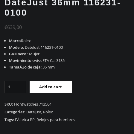
DateJust 36mm 116231-
0100
€
639,00
Marca
Rolex
Modelo
: DateJust 116231-0100
GÃ©nero
: Mujer
Movimiento
swiss ETA Cal.3135
TamaÃ±o de caja
: 36 mm
Mejor
Add to cart
RÃ©plica
Rolex
DateJust
SKU:
Hontwatches 713564
36mm
Categories:
Datejust
,
Rolex
116231-
Tags:
FÃ¡brica BP
,
Relojes para hombres
0100
quantity