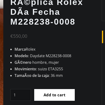
RÃ©plica Rolex
DÃ­a Fecha
M228238-0008
€
550,00
Marca
Rolex
Modelo
: Daydate M228238-0008
GÃ©nero
hombre, mujer
Movimiento
: suizo ETA3255
TamaÃ±o de la caja
: 36 mm
RÃ©plica
Add to cart
Rolex