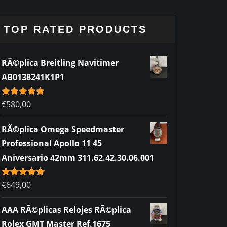
TOP RATED PRODUCTS
RÃ©plica Breitling Navitimer
AB0138241K1P1
Rated
€
580,00
5.00
out of 5
RÃ©plica Omega Speedmaster
Professional Apollo 11 45
Aniversario 42mm 311.62.42.30.06.001
Rated
€
649,00
5.00
out of 5
AAA RÃ©plicas Relojes RÃ©plica
Rolex GMT Master Ref.1675