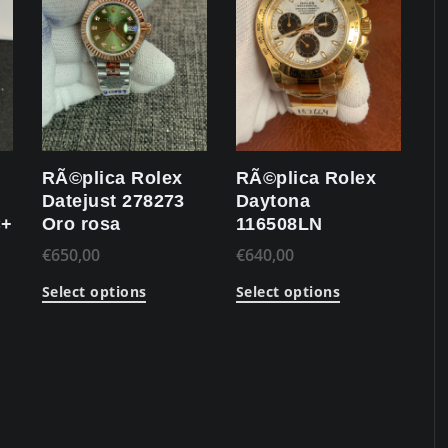
RÃ©plica Rolex
RÃ©plica Rolex
Datejust 278273
Daytona
C+
Oro rosa
116508LN
€
650,00
€
640,00
Select options
Select options