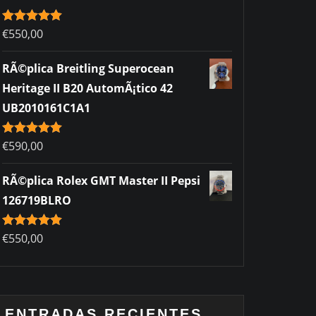
Rated
€
550,00
5.00
out of 5
RÃ©plica Breitling Superocean
Heritage II B20 AutomÃ¡tico 42
UB2010161C1A1
Rated
€
590,00
5.00
out of 5
RÃ©plica Rolex GMT Master II Pepsi
126719BLRO
Rated
€
550,00
5.00
out of 5
ENTRADAS RECIENTES