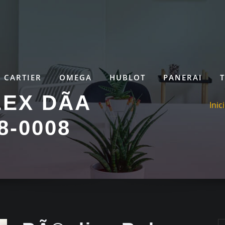
CARTIER
OMEGA
HUBLOT
PANERAI
EX DÃ­A
Inic
8-0008