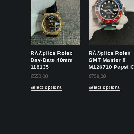
RÃ©plica Rolex
RÃ©plica Rolex
Day-Date 40mm
GMT Master II
118135
M126710 Pepsi 
€
550,00
€
750,00
Select options
Select options