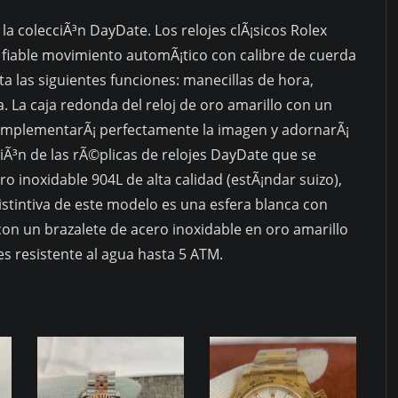
a colecciÃ³n DayDate. Los relojes clÃ¡sicos Rolex
fiable movimiento automÃ¡tico con calibre de cuerda
 las siguientes funciones: manecillas de hora,
. La caja redonda del reloj de oro amarillo con un
mplementarÃ¡ perfectamente la imagen y adornarÃ¡
ciÃ³n de las rÃ©plicas de relojes DayDate que se
ro inoxidable 904L de alta calidad (estÃ¡ndar suizo),
 distintiva de este modelo es una esfera blanca con
n un brazalete de acero inoxidable en oro amarillo
 es resistente al agua hasta 5 ATM.