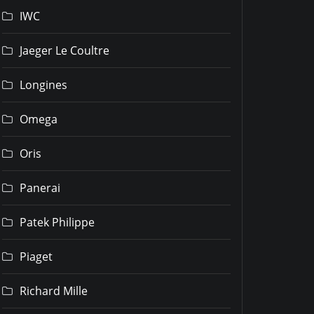
IWC
Jaeger Le Coultre
Longines
Omega
Oris
Panerai
Patek Philippe
Piaget
Richard Mille