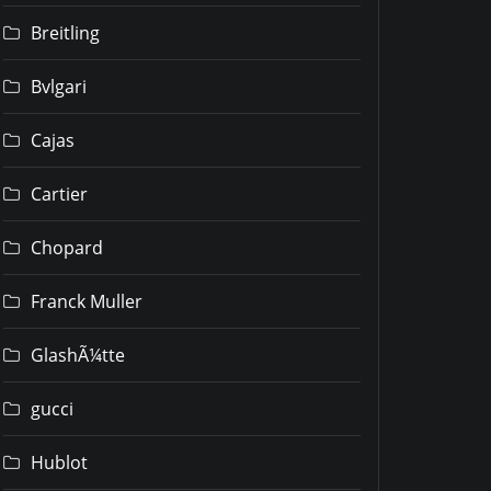
Breitling
Bvlgari
Cajas
Cartier
Chopard
Franck Muller
GlashÃ¼tte
gucci
Hublot