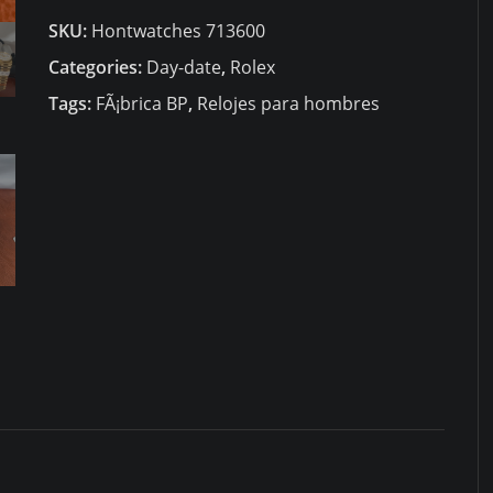
DÃ­
SKU:
Hontwatches 713600
a
Fecha
Categories:
Day-date
,
Rolex
M228238-
Tags:
FÃ¡brica BP
,
Relojes para hombres
0008
quantity