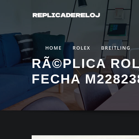
Saltar
al
contenido
HOME
ROLEX
BREITLING
RÃ©PLICA ROL
FECHA M22823