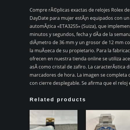
Compre rÃ©plicas exactas de relojes Rolex de l
DayDate para mujer estÃ¡n equipados con un 
automÃ¡tica «ETA3255» (Suiza), que implementa
minutos y segundos, fecha y dÃ­a de la semana
diÃ¡metro de 36 mm y un grosor de 12 mm co
la muÃ±eca de su propietario. Para la fabrica
ofrecen en nuestra tienda online se utiliza ace
asÃ­ como cristal de zafiro. La caracterÃ­stica
marcadores de hora. La imagen se completa co
con cierre desplegable. Se afirma que el reloj
Related products