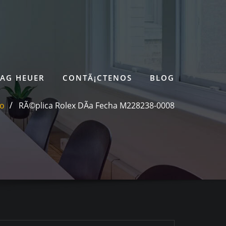
TAG HEUER
CONTÃ¡CTENOS
BLOG
io
RÃ©plica Rolex DÃ­a Fecha M228238-0008