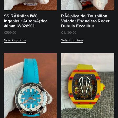
SS RÃ©plica IWC
RÃ©plica del Tourbillon
Ingenieur AutomÃ¡tica
Volador Esqueleto Roger
40mm IW328901
Dubuis Excalibur
€
599,00
€
1.199,00
Select options
Select options