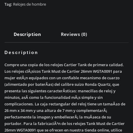
Cartier
Tag:
Relojes de hombre
WGTA0091
quantity
Description
Reviews (0)
Description
Compre una copia de los relojes Cartier Tank de primera calidad.
Los relojes clÃ¡sicos Tank Must de Cartier 26mm WGTA0091 para
mujer estÃ¡n equipados con un confiable mecanismo de cuarzo
(alimentado por baterÃ­as) del calibre suizo Ronda Quartz, que
presenta las siguientes caracterÃ­sticas: manecillas de reloj y
minutos, asÃ­ como la funcionalidad mÃ¡s simple y sin
complicaciones. La caja rectangular del reloj tiene un tamaÃ±o de
26 mm x 34 mm y una altura de 7 mm y complementarÃ¡
perfectamente la imagen y embellecerÃ¡ la muÃ±eca de su
portador. Para la fabricaciÃ³n de los relojes Tank Must de Cartier
26mm WGTA0091 que se ofrecen en nuestra tienda online, utilice