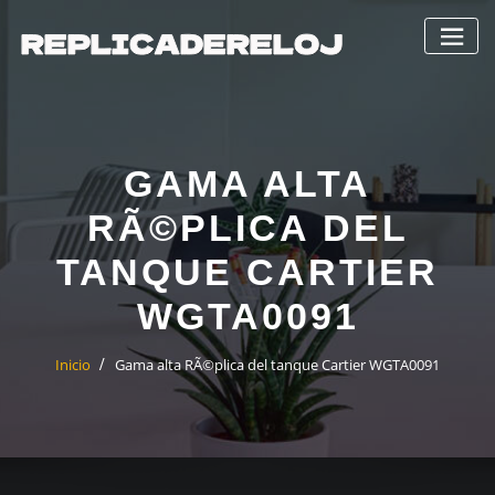
Saltar
al
contenido
GAMA ALTA
RÃ©PLICA DEL
TANQUE CARTIER
WGTA0091
Inicio
Gama alta RÃ©plica del tanque Cartier WGTA0091