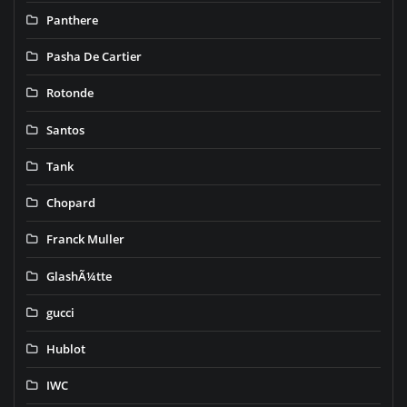
Panthere
Pasha De Cartier
Rotonde
Santos
Tank
Chopard
Franck Muller
GlashÃ¼tte
gucci
Hublot
IWC