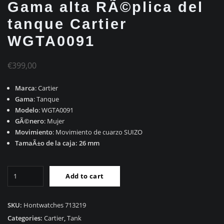
Gama alta RÃ©plica del
tanque Cartier
WGTA0091
€
399,00
Marca
: Cartier
Gama
: Tanque
Modelo
: WGTA0091
GÃ©nero
: Mujer
Movimiento
: Movimiento de cuarzo SUIZO
TamaÃ±o de la caja: 26 mm
Gama
Add to cart
alta
RÃ©plica
del
SKU:
Hontwatches 713219
tanque
Categories:
Cartier
,
Tank