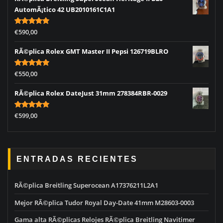
AutomÃ¡tico 42 UB2010161C1A1
Rated
5.00
€
590,00
out of 5
RÃ©plica Rolex GMT Master II Pepsi 126719BLRO
Rated
5.00
€
550,00
out of 5
RÃ©plica Rolex DateJust 31mm 278384RBR-0029
Rated
5.00
€
599,00
out of 5
ENTRADAS RECIENTES
RÃ©plica Breitling Superocean A17376211L2A1
Mejor RÃ©plica Tudor Royal Day-Date 41mm M28603-0003
Gama alta RÃ©plicas Relojes RÃ©plica Breitling Navitimer