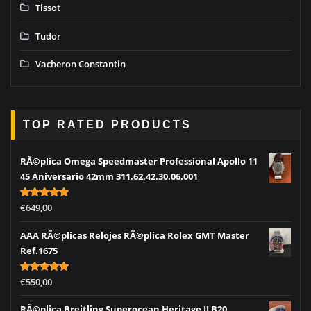
Tissot
Tudor
Vacheron Constantin
TOP RATED PRODUCTS
RÃ©plica Omega Speedmaster Professional Apollo 11
45 Aniversario 42mm 311.62.42.30.06.001
Rated
5.00
€
649,00
out of 5
AAA RÃ©plicas Relojes RÃ©plica Rolex GMT Master
Ref.1675
Rated
5.00
€
550,00
out of 5
RÃ©plica Breitling Superocean Heritage II B20