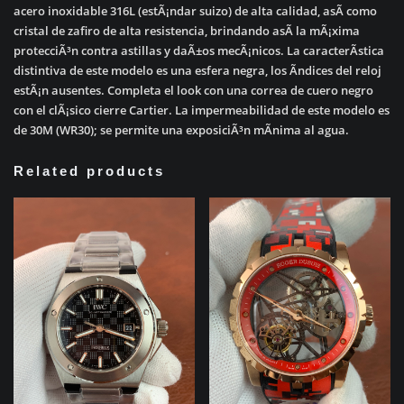
acero inoxidable 316L (estÃ¡ndar suizo) de alta calidad, asÃ­ como
cristal de zafiro de alta resistencia, brindando asÃ­ la mÃ¡xima
protecciÃ³n contra astillas y daÃ±os mecÃ¡nicos. La caracterÃ­stica
distintiva de este modelo es una esfera negra, los Ã­ndices del reloj
estÃ¡n ausentes. Completa el look con una correa de cuero negro
con el clÃ¡sico cierre Cartier. La impermeabilidad de este modelo es
de 30M (WR30); se permite una exposiciÃ³n mÃ­nima al agua.
Related products