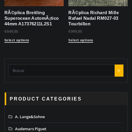
RÃ©plica Breitling
RÃ©plica Richard Mille
Superocean AutomÃ¡tico
Rafael Nadal RM027-03
44mm A17376211L2S1
Tourbillon
€
649,00
€
999,00
Select options
Select options
Ir
PRODUCT CATEGORIES
A. Lange&Sohne
Audemars Piguet