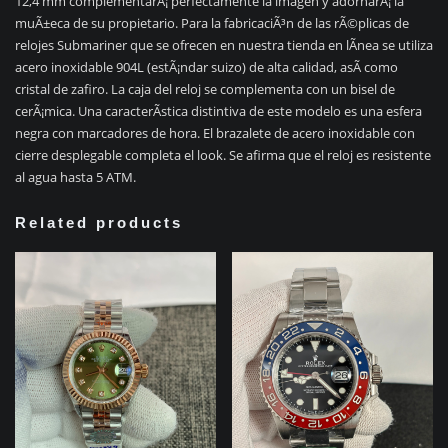
12,4 mm complementarÃ¡ perfectamente la imagen y adornarÃ¡ la
muÃ±eca de su propietario. Para la fabricaciÃ³n de las rÃ©plicas de
relojes Submariner que se ofrecen en nuestra tienda en lÃ­nea se utiliza
acero inoxidable 904L (estÃ¡ndar suizo) de alta calidad, asÃ­ como
cristal de zafiro. La caja del reloj se complementa con un bisel de
cerÃ¡mica. Una caracterÃ­stica distintiva de este modelo es una esfera
negra con marcadores de hora. El brazalete de acero inoxidable con
cierre desplegable completa el look. Se afirma que el reloj es resistente
al agua hasta 5 ATM.
Related products