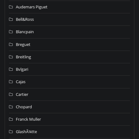
Audemars Piguet
Bell&Ross
Blancpain
Breguet
Breitling
Bvlgari
Cajas
Cartier
Chopard
Franck Muller
GlashÃ¼tte