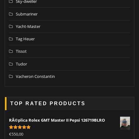
Sky-dweller
Submariner
Yacht-Master
Tag Heuer
Tissot
Tudor
Vacheron Constantin
TOP RATED PRODUCTS
RÃ©plica Rolex GMT Master II Pepsi 126719BLRO
Rated
5.00
€
550,00
out of 5