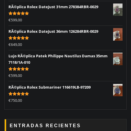
RÃ©plica Rolex DateJust 31mm 278384RBR-0029
Rated
5.00
€
599,00
out of 5
RÃ©plica Rolex DateJust 36mm 126284RBR-0029
Rated
5.00
€
649,00
out of 5
Lujo RÃ©plica Patek Philippe Nautilus Damas 35mm
7118/1A-010
Rated
5.00
€
599,00
out of 5
RÃ©plica Rolex Submariner 116619LB-97209
Rated
5.00
€
750,00
out of 5
ENTRADAS RECIENTES