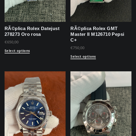
RÃ©plica Rolex Datejust
RÃ©plica Rolex GMT
278273 Oro rosa
Master II M126710 Pepsi
C+
€
650,00
€
750,00
Select options
Select options