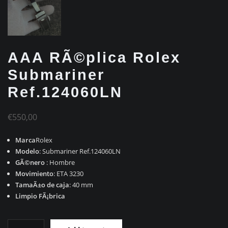
AAA RÃ©plica Rolex
Submariner
Ref.124060LN
€
550,00
Marca
Rolex
Modelo
: Submariner Ref.124060LN
GÃ©nero
: Hombre
Movimiento
: ETA 3230
TamaÃ±o de caja
: 40 mm
Limpio FÃ¡brica
AAA