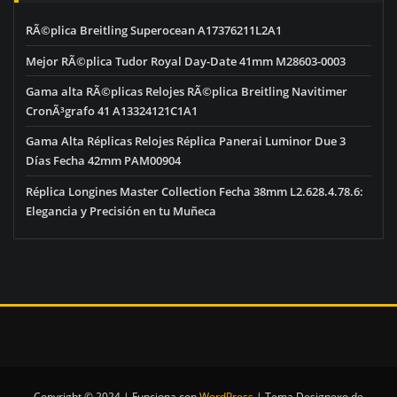
RÃ©plica Breitling Superocean A17376211L2A1
Mejor RÃ©plica Tudor Royal Day-Date 41mm M28603-0003
Gama alta RÃ©plicas Relojes RÃ©plica Breitling Navitimer
CronÃ³grafo 41 A13324121C1A1
Gama Alta Réplicas Relojes Réplica Panerai Luminor Due 3
Días Fecha 42mm PAM00904
Réplica Longines Master Collection Fecha 38mm L2.628.4.78.6:
Elegancia y Precisión en tu Muñeca
Copyright © 2024 | Funciona con
WordPress
|
Tema Designexo de