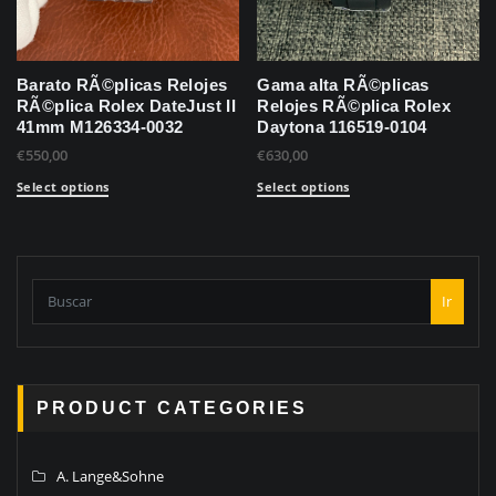
Barato RÃ©plicas Relojes
Gama alta RÃ©plicas
RÃ©plica Rolex DateJust II
Relojes RÃ©plica Rolex
41mm M126334-0032
Daytona 116519-0104
€
550,00
€
630,00
Select options
Select options
Ir
PRODUCT CATEGORIES
A. Lange&Sohne