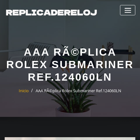
Saltar
al
contenido
AAA RÃ©PLICA
ROLEX SUBMARINER
REF.124060LN
Inicio
AAA RÃ©plica Rolex Submariner Ref.124060LN