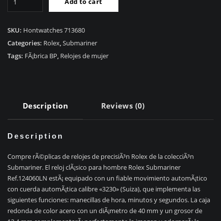
Add to cart
RÃ©plica
Rolex
Submariner
SKU:
Hontwatches 713680
Ref.124060LN
Categories:
Rolex
,
Submariner
quantity
Tags:
FÃ¡brica BP
,
Relojes de mujer
Description
Reviews (0)
Description
Compre rÃ©plicas de relojes de precisiÃ³n Rolex de la colecciÃ³n
Submariner. El reloj clÃ¡sico para hombre Rolex Submariner
Ref.124060LN estÃ¡ equipado con un fiable movimiento automÃ¡tico
con cuerda automÃ¡tica calibre «3230» (Suiza), que implementa las
siguientes funciones: manecillas de hora, minutos y segundos. La caja
redonda de color acero con un diÃ¡metro de 40 mm y un grosor de