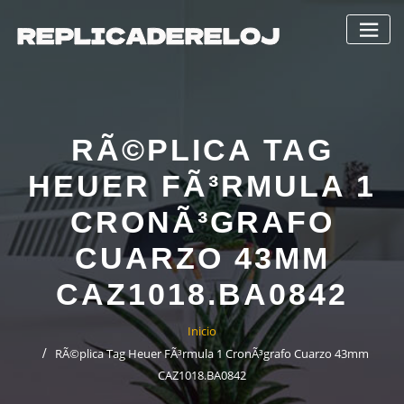
Saltar
al
contenido
RÃ©PLICA TAG
HEUER FÃ³RMULA 1
CRONÃ³GRAFO
CUARZO 43MM
CAZ1018.BA0842
Inicio
RÃ©plica Tag Heuer FÃ³rmula 1 CronÃ³grafo Cuarzo 43mm
CAZ1018.BA0842