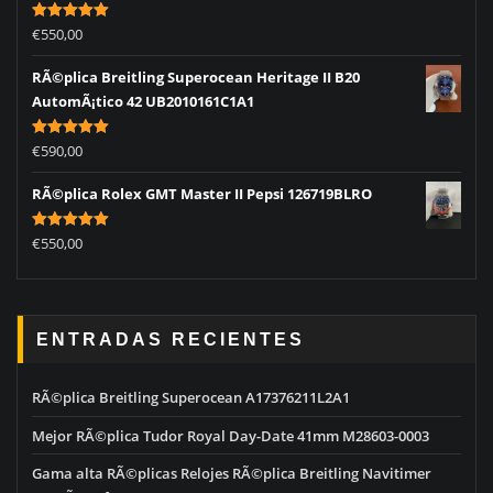
Rated
5.00
€
550,00
out of 5
RÃ©plica Breitling Superocean Heritage II B20
AutomÃ¡tico 42 UB2010161C1A1
Rated
5.00
€
590,00
out of 5
RÃ©plica Rolex GMT Master II Pepsi 126719BLRO
Rated
5.00
€
550,00
out of 5
ENTRADAS RECIENTES
RÃ©plica Breitling Superocean A17376211L2A1
Mejor RÃ©plica Tudor Royal Day-Date 41mm M28603-0003
Gama alta RÃ©plicas Relojes RÃ©plica Breitling Navitimer