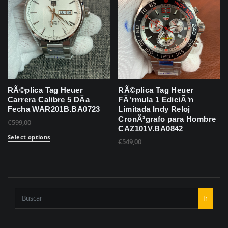
RÃ©plica Tag Heuer
RÃ©plica Tag Heuer
Carrera Calibre 5 DÃ­a
FÃ³rmula 1 EdiciÃ³n
Fecha WAR201B.BA0723
Limitada Indy Reloj
CronÃ³grafo para Hombre
€
599,00
CAZ101V.BA0842
Select options
€
549,00
Ir