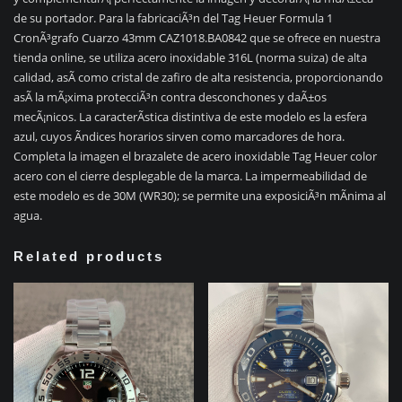
de su portador. Para la fabricaciÃ³n del Tag Heuer Formula 1
CronÃ³grafo Cuarzo 43mm CAZ1018.BA0842 que se ofrece en nuestra
tienda online, se utiliza acero inoxidable 316L (norma suiza) de alta
calidad, asÃ­ como cristal de zafiro de alta resistencia, proporcionando
asÃ­ la mÃ¡xima protecciÃ³n contra desconchones y daÃ±os
mecÃ¡nicos. La caracterÃ­stica distintiva de este modelo es la esfera
azul, cuyos Ã­ndices horarios sirven como marcadores de hora.
Completa la imagen el brazalete de acero inoxidable Tag Heuer color
acero con el cierre desplegable de la marca. La impermeabilidad de
este modelo es de 30M (WR30); se permite una exposiciÃ³n mÃ­nima al
agua.
Related products