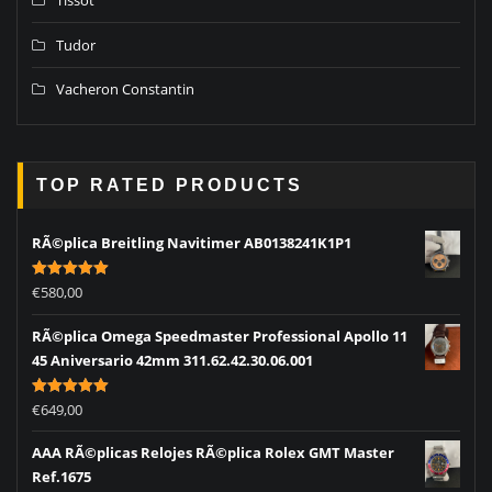
Tissot
Tudor
Vacheron Constantin
TOP RATED PRODUCTS
RÃ©plica Breitling Navitimer AB0138241K1P1
Rated
5.00
€
580,00
out of 5
RÃ©plica Omega Speedmaster Professional Apollo 11
45 Aniversario 42mm 311.62.42.30.06.001
Rated
5.00
€
649,00
out of 5
AAA RÃ©plicas Relojes RÃ©plica Rolex GMT Master
Ref.1675