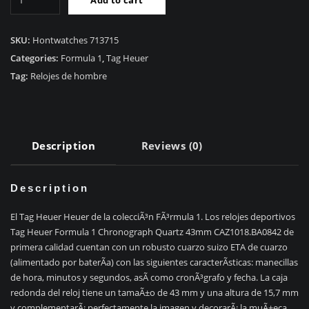
Tag
Heuer
FÃ³rmula
SKU:
Hontwatches 713715
1
Categories:
Formula 1
,
Tag Heuer
CronÃ³grafo
Tag:
Relojes de hombre
Cuarzo
43mm
CAZ1018.BA0842
quantity
Description
Reviews (0)
Description
El Tag Heuer Heuer de la colecciÃ³n FÃ³rmula 1. Los relojes deportivos
Tag Heuer Formula 1 Chronograph Quartz 43mm CAZ1018.BA0842 de
primera calidad cuentan con un robusto cuarzo suizo ETA de cuarzo
(alimentado por baterÃ­a) con las siguientes caracterÃ­sticas: manecillas
de hora, minutos y segundos, asÃ­ como cronÃ³grafo y fecha. La caja
redonda del reloj tiene un tamaÃ±o de 43 mm y una altura de 15,7 mm
y complementarÃ¡ perfectamente la imagen y decorarÃ¡ la muÃ±eca