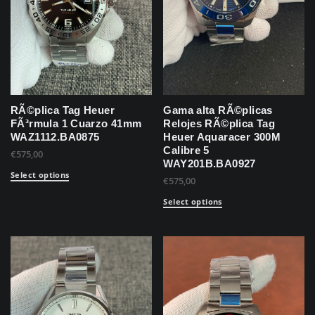
RÃ©plica Tag Heuer
Gama alta RÃ©plicas
FÃ³rmula 1 Cuarzo 41mm
Relojes RÃ©plica Tag
WAZ1112.BA0875
Heuer Aquaracer 300M
Calibre 5
€
575,00
WAY201B.BA0927
Select options
€
575,00
Select options