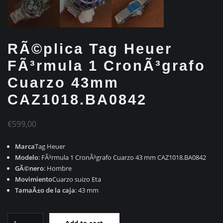
RÃ©plica Tag Heuer
FÃ³rmula 1 CronÃ³grafo
Cuarzo 43mm
CAZ1018.BA0842
€
599,00
Marca
Tag Heuer
Modelo
: FÃ³rmula 1 CronÃ³grafo Cuarzo 43 mm CAZ1018.BA0842
GÃ©nero
: Hombre
Movimiento
Cuarzo suizo Eta
TamaÃ±o de la caja
: 43 mm
RÃ©plica
Add to cart