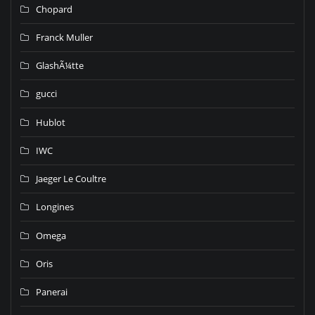
Chopard
Franck Muller
GlashÃ¼tte
gucci
Hublot
IWC
Jaeger Le Coultre
Longines
Omega
Oris
Panerai