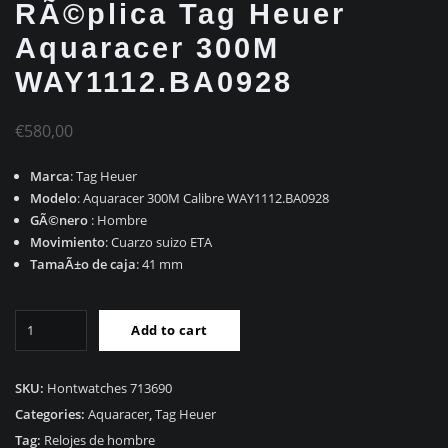
RÃ©plica Tag Heuer
Aquaracer 300M
WAY1112.BA0928
€
580,00
Marca
: Tag Heuer
Modelo
: Aquaracer 300M Calibre WAY1112.BA0928
GÃ©nero
: Hombre
Movimiento
: Cuarzo suizo ETA
TamaÃ±o de caja
: 41 mm
RÃ©plica
Add to cart
Tag
Heuer
Aquaracer
SKU:
Hontwatches 713690
300M
Categories:
Aquaracer
,
Tag Heuer
WAY1112.BA0928
Tag:
Relojes de hombre