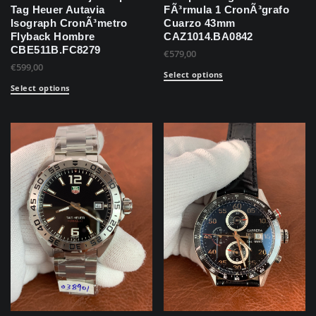
Tag Heuer Autavia
FÃ³rmula 1 CronÃ³grafo
Isograph CronÃ³metro
Cuarzo 43mm
Flyback Hombre
CAZ1014.BA0842
CBE511B.FC8279
€
579,00
€
599,00
Select options
Select options