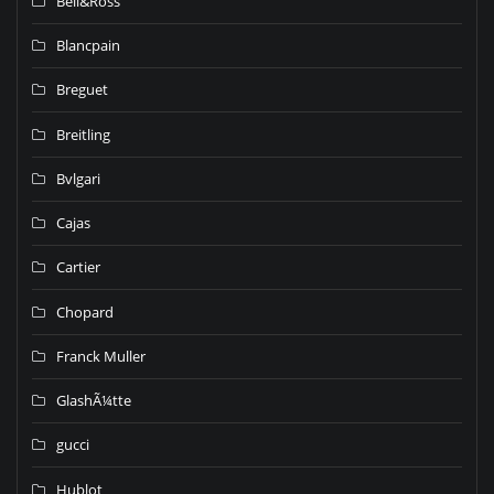
Bell&Ross
Blancpain
Breguet
Breitling
Bvlgari
Cajas
Cartier
Chopard
Franck Muller
GlashÃ¼tte
gucci
Hublot