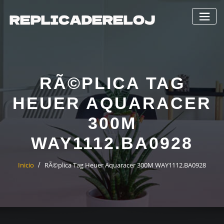
Saltar
al
contenido
RÃ©PLICA TAG
HEUER AQUARACER
300M
WAY1112.BA0928
Inicio
RÃ©plica Tag Heuer Aquaracer 300M WAY1112.BA0928