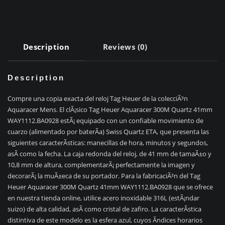
quantity
Description
Reviews (0)
Description
Compre una copia exacta del reloj Tag Heuer de la colecciÃ³n
Aquaracer Mens. El clÃ¡sico Tag Heuer Aquaracer 300M Quartz 41mm
WAY1112.BA0928 estÃ¡ equipado con un confiable movimiento de
cuarzo (alimentado por baterÃ­a) Swiss Quartz ETA, que presenta las
siguientes caracterÃ­sticas: manecillas de hora, minutos y segundos,
asÃ­ como la fecha. La caja redonda del reloj, de 41 mm de tamaÃ±o y
10,8 mm de altura, complementarÃ¡ perfectamente la imagen y
decorarÃ¡ la muÃ±eca de su portador. Para la fabricaciÃ³n del Tag
Heuer Aquaracer 300M Quartz 41mm WAY1112.BA0928 que se ofrece
en nuestra tienda online, utilice acero inoxidable 316L (estÃ¡ndar
suizo) de alta calidad, asÃ­ como cristal de zafiro. La caracterÃ­stica
distintiva de este modelo es la esfera azul, cuyos Ã­ndices horarios