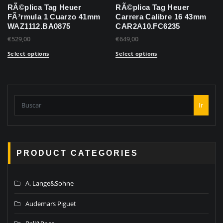
RÃ©plica Tag Heuer
RÃ©plica Tag Heuer
FÃ³rmula 1 Cuarzo 41mm
Carrera Calibre 16 43mm
WAZ1112.BA0875
CAR2A10.FC6235
€
529,00
€
649,00
Select options
Select options
Ir
PRODUCT CATEGORIES
A. Lange&Sohne
Audemars Piguet