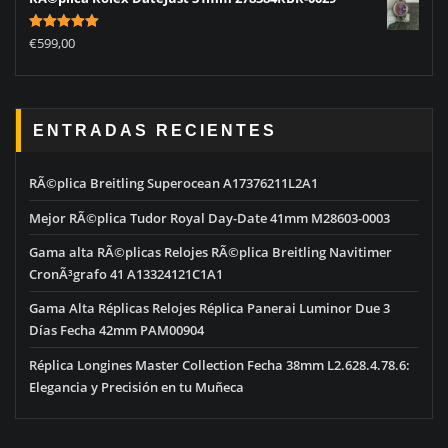
Rated
5.00
€
599,00
out of 5
ENTRADAS RECIENTES
RÃ©plica Breitling Superocean A17376211L2A1
Mejor RÃ©plica Tudor Royal Day-Date 41mm M28603-0003
Gama alta RÃ©plicas Relojes RÃ©plica Breitling Navitimer
CronÃ³grafo 41 A13324121C1A1
Gama Alta Réplicas Relojes Réplica Panerai Luminor Due 3
Días Fecha 42mm PAM00904
Réplica Longines Master Collection Fecha 38mm L2.628.4.78.6:
Elegancia y Precisión en tu Muñeca