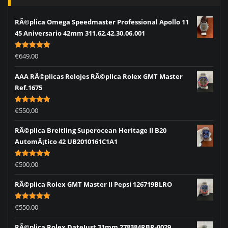
RÃ©plica Omega Speedmaster Professional Apollo 11
45 Aniversario 42mm 311.62.42.30.06.001
Rated
5.00
€
649,00
out of 5
AAA RÃ©plicas Relojes RÃ©plica Rolex GMT Master
Ref.1675
Rated
5.00
€
550,00
out of 5
RÃ©plica Breitling Superocean Heritage II B20
AutomÃ¡tico 42 UB2010161C1A1
Rated
5.00
€
590,00
out of 5
RÃ©plica Rolex GMT Master II Pepsi 126719BLRO
Rated
5.00
€
550,00
out of 5
RÃ©plica Rolex DateJust 31mm 278384RBR-0029