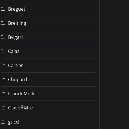
Breguet
Breitling
Bvlgari
Cajas
Cartier
Chopard
Franck Muller
GlashÃ¼tte
gucci