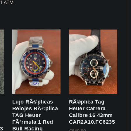
 1 ATM.
Lujo RÃ©plicas
RÃ©plica Tag
Relojes RÃ©plica
Heuer Carrera
TAG Heuer
Calibre 16 43mm
FÃ³rmula 1 Red
CAR2A10.FC6235
3
Bull Racing