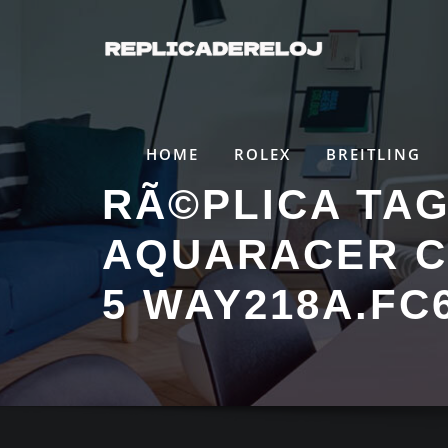
Saltar
al
contenido
HOME
ROLEX
BREITLING
RÃ©PLICA TA
AQUARACER C
5 WAY218A.FC