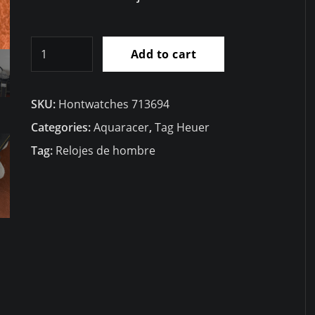
RÃ©plica
Add to cart
Tag
Heuer
SKU:
Hontwatches 713694
Aquaracer
Calibre
Categories:
Aquaracer
,
Tag Heuer
5
Tag:
Relojes de hombre
WAY218A.FC6362
quantity