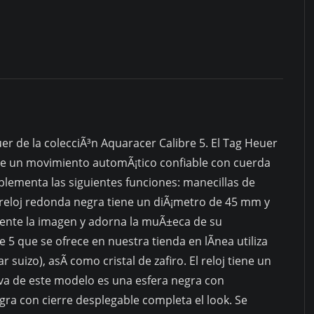
r de la colecciÃ³n Aquaracer Calibre 5. El Tag Heuer
ene un movimiento automÃ¡tico confiable con cuerda
plementa las siguientes funciones: manecillas de
l reloj redonda negra tiene un diÃ¡metro de 45 mm y
nte la imagen y adorna la muÃ±eca de su
e 5 que se ofrece en nuestra tienda en lÃ­nea utiliza
 suizo), asÃ­ como cristal de zafiro. El reloj tiene un
tiva de este modelo es una esfera negra con
ra con cierre desplegable completa el look. Se