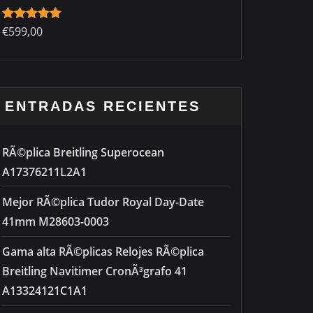
Rated
€
599,00
5.00
out of 5
ENTRADAS RECIENTES
RÃ©plica Breitling Superocean
A17376211L2A1
Mejor RÃ©plica Tudor Royal Day-Date
41mm M28603-0003
Gama alta RÃ©plicas Relojes RÃ©plica
Breitling Navitimer CronÃ³grafo 41
A13324121C1A1