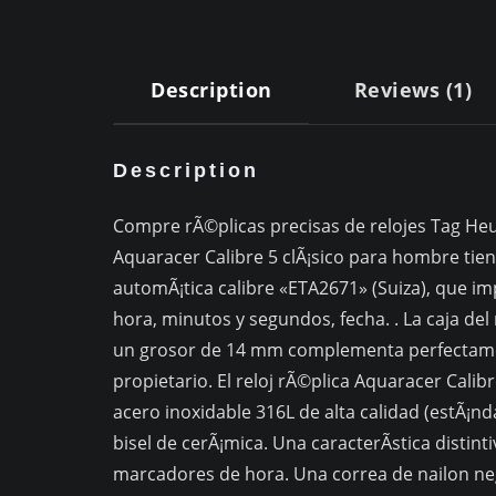
Description
Reviews (1)
Description
Compre rÃ©plicas precisas de relojes Tag Heue
Aquaracer Calibre 5 clÃ¡sico para hombre ti
automÃ¡tica calibre «ETA2671» (Suiza), que im
hora, minutos y segundos, fecha. . La caja de
un grosor de 14 mm complementa perfectame
propietario. El reloj rÃ©plica Aquaracer Calibr
acero inoxidable 316L de alta calidad (estÃ¡ndar
bisel de cerÃ¡mica. Una caracterÃ­stica distin
marcadores de hora. Una correa de nailon neg