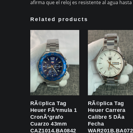
afirma que el reloj es resistente al agua hasta
Related products
RÃ©plica Tag
RÃ©plica Tag
Heuer FÃ³rmula 1
Heuer Carrera
CronÃ³grafo
Calibre 5 DÃ­a
Cuarzo 43mm
Fecha
CAZ1014.BA0842
WAR201B.BA072