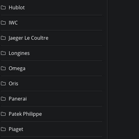
Hublot
IWC
Jaeger Le Coultre
Longines
Omega
Oris
Panerai
Patek Philippe
Piaget