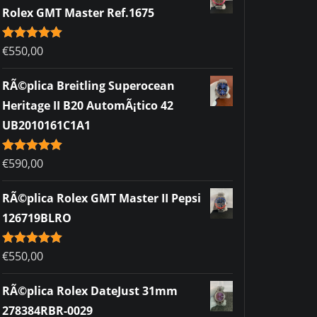
Rolex GMT Master Ref.1675
Rated
€
550,00
5.00
out of 5
RÃ©plica Breitling Superocean
Heritage II B20 AutomÃ¡tico 42
UB2010161C1A1
Rated
€
590,00
5.00
out of 5
RÃ©plica Rolex GMT Master II Pepsi
126719BLRO
Rated
€
550,00
5.00
out of 5
RÃ©plica Rolex DateJust 31mm
278384RBR-0029