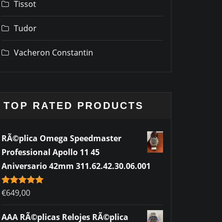
Tissot
Tudor
Vacheron Constantin
TOP RATED PRODUCTS
RÃ©plica Omega Speedmaster
Professional Apollo 11 45
Aniversario 42mm 311.62.42.30.06.001
Rated
€
649,00
5.00
out of 5
AAA RÃ©plicas Relojes RÃ©plica