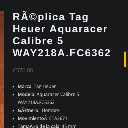
RÃ©plica Tag
Heuer Aquaracer
Calibre 5
WAY218A.FC6362
€
570,00
Marca
: Tag Heuer
Modelo
: Aquaracer Calibre 5
WAY218A.FC6362
GÃ©nero
: Hombre
Movimiento
Â ETA2671
TamaÃ±o de la caja
: 45 mm