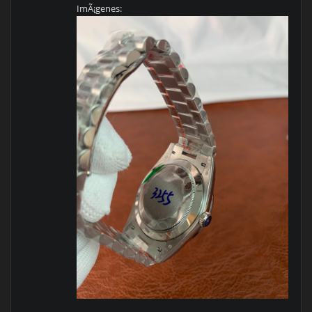
ImÃ¡genes: