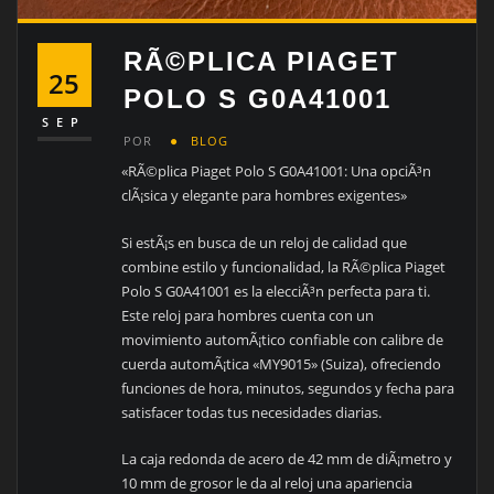
RÃ©PLICA PIAGET
25
POLO S G0A41001
SEP
POR
BLOG
«RÃ©plica Piaget Polo S G0A41001: Una opciÃ³n
clÃ¡sica y elegante para hombres exigentes»
Si estÃ¡s en busca de un reloj de calidad que
combine estilo y funcionalidad, la RÃ©plica Piaget
Polo S G0A41001 es la elecciÃ³n perfecta para ti.
Este reloj para hombres cuenta con un
movimiento automÃ¡tico confiable con calibre de
cuerda automÃ¡tica «MY9015» (Suiza), ofreciendo
funciones de hora, minutos, segundos y fecha para
satisfacer todas tus necesidades diarias.
La caja redonda de acero de 42 mm de diÃ¡metro y
10 mm de grosor le da al reloj una apariencia