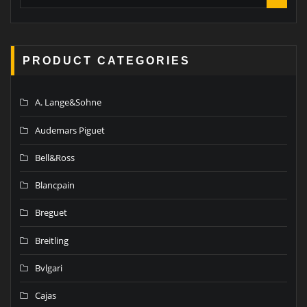
PRODUCT CATEGORIES
A. Lange&Sohne
Audemars Piguet
Bell&Ross
Blancpain
Breguet
Breitling
Bvlgari
Cajas