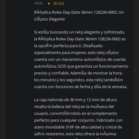
POR
BLOG
RÃ©plica Rolex Day-Date 36mm 128236-0002: Un
ClÃ¡sico Elegante
Si estÃ¡s buscando un reloj elegante y sofisticado,
la RÃ©plica Rolex Day-Date 36mm 128236-0002 es
la opciÃ³n perfecta para ti. DiseÃ±ado
especialmente para mujeres, este reloj clÃ¡sico
cuenta con un mecanismo automÃ¡tico de cuerda
automÃ¡tica 3255 que garantiza un funcionamiento
preciso y confiable. AdemÃ¡s de mostrar la hora,
los minutos y los segundos, este reloj tambiÃ©n
cuenta con funciones de fecha y dÃ­a de la semana.
La caja redonda de 36 mm y 12 mm de altura
resalta la belleza del reloj en la muÃ±eca del
usuario, convirtiÃ©ndolo en el complemento
perfecto para cualquier conjunto. Fabricado con
acero inoxidable 316F de alta calidad y cristal de
zafiro resistente, este reloj ofrece la mÃ¡xima