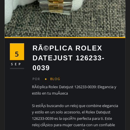
RÃ©PLICA ROLEX
5
DATEJUST 126233-
SEP
0039
POR
BLOG
RÃ©plica Rolex Datejust 126233-0039: Elegancia y
estilo en tu muÃ±eca
Si estÃ¡s buscando un reloj que combine elegancia
y estilo en un solo accesorio, el Rolex DateJust
126233-0039 es la opciÃ³n perfecta para ti. Este
reloj clÃ¡sico para mujer cuenta con un confiable