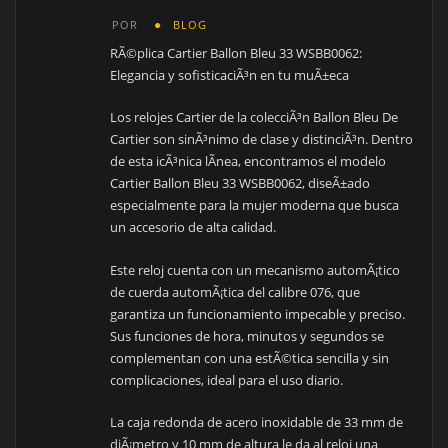
POR
BLOG
RÃ©plica Cartier Ballon Bleu 33 WSBB0062:
Elegancia y sofisticaciÃ³n en tu muÃ±eca
Los relojes Cartier de la colecciÃ³n Ballon Bleu De
Cartier son sinÃ³nimo de clase y distinciÃ³n. Dentro
de esta icÃ³nica lÃ­nea, encontramos el modelo
Cartier Ballon Bleu 33 WSBB0062, diseÃ±ado
especialmente para la mujer moderna que busca
un accesorio de alta calidad.
Este reloj cuenta con un mecanismo automÃ¡tico
de cuerda automÃ¡tica del calibre 076, que
garantiza un funcionamiento impecable y preciso.
Sus funciones de hora, minutos y segundos se
complementan con una estÃ©tica sencilla y sin
complicaciones, ideal para el uso diario.
La caja redonda de acero inoxidable de 33 mm de
diÃ¡metro y 10 mm de altura le da al reloj una