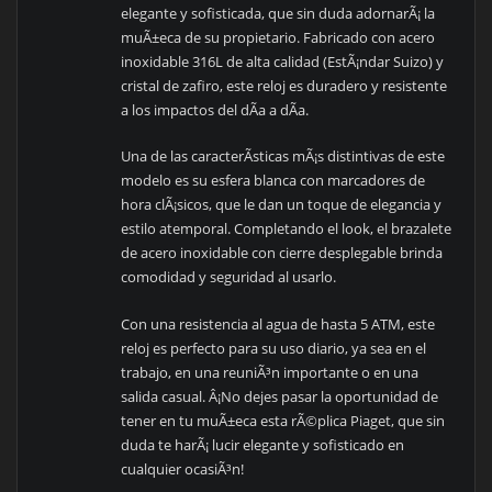
elegante y sofisticada, que sin duda adornarÃ¡ la
muÃ±eca de su propietario. Fabricado con acero
inoxidable 316L de alta calidad (EstÃ¡ndar Suizo) y
cristal de zafiro, este reloj es duradero y resistente
a los impactos del dÃ­a a dÃ­a.
Una de las caracterÃ­sticas mÃ¡s distintivas de este
modelo es su esfera blanca con marcadores de
hora clÃ¡sicos, que le dan un toque de elegancia y
estilo atemporal. Completando el look, el brazalete
de acero inoxidable con cierre desplegable brinda
comodidad y seguridad al usarlo.
Con una resistencia al agua de hasta 5 ATM, este
reloj es perfecto para su uso diario, ya sea en el
trabajo, en una reuniÃ³n importante o en una
salida casual. Â¡No dejes pasar la oportunidad de
tener en tu muÃ±eca esta rÃ©plica Piaget, que sin
duda te harÃ¡ lucir elegante y sofisticado en
cualquier ocasiÃ³n!