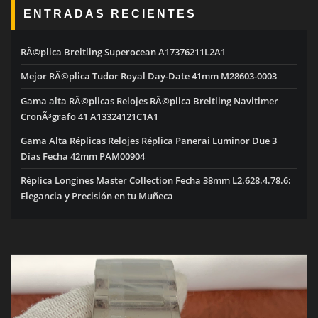
ENTRADAS RECIENTES
RÃ©plica Breitling Superocean A17376211L2A1
Mejor RÃ©plica Tudor Royal Day-Date 41mm M28603-0003
Gama alta RÃ©plicas Relojes RÃ©plica Breitling Navitimer
CronÃ³grafo 41 A13324121C1A1
Gama Alta Réplicas Relojes Réplica Panerai Luminor Due 3
Días Fecha 42mm PAM00904
Réplica Longines Master Collection Fecha 38mm L2.628.4.78.6:
Elegancia y Precisión en tu Muñeca