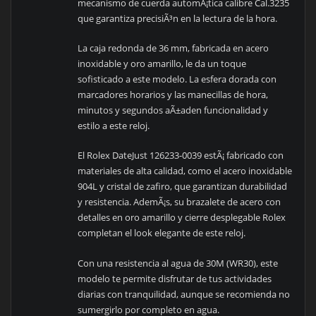
mecanismo de cuerda automÃ¡tica calibre Cal.3235
que garantiza precisiÃ³n en la lectura de la hora.
La caja redonda de 36 mm, fabricada en acero
inoxidable y oro amarillo, le da un toque
sofisticado a este modelo. La esfera dorada con
marcadores horarios y las manecillas de hora,
minutos y segundos aÃ±aden funcionalidad y
estilo a este reloj.
El Rolex DateJust 126233-0039 estÃ¡ fabricado con
materiales de alta calidad, como el acero inoxidable
904L y cristal de zafiro, que garantizan durabilidad
y resistencia. AdemÃ¡s, su brazalete de acero con
detalles en oro amarillo y cierre desplegable Rolex
completan el look elegante de este reloj.
Con una resistencia al agua de 30M (WR30), este
modelo te permite disfrutar de tus actividades
diarias con tranquilidad, aunque se recomienda no
sumergirlo por completo en agua.