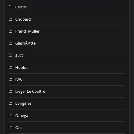
Cartier
Chopard
Franck Muller
GlashÃ¼tte
gucci
Hublot
IWC
Jaeger Le Coultre
Longines
Omega
Oris