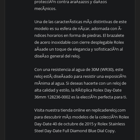
protecciÃ³n contra araÃ±azos y daÃ±os
mecÃ¡nicos.
Una de las caracterÃ­sticas mÃ¡s distintivas de este
modelo es su esfera de nÃ¡car, adornada con Ã­
ndices horarios en forma de piedras. El brazalete
de acero inoxidable con cierre desplegable Rolex
aÃ±ade un toque de elegancia y sofisticaciÃ³n al
diseÃ±o general del reloj.
Con una resistencia al agua de 30M (WR30), este
reloj estÃ¡ diseÃ±ado para resistir una exposiciÃ³n
mÃ­nima al agua. Si deseas hacerte con un reloj de
alta calidad y estilo, la RÃ©plica Rolex Day-Date
36mm 128236-0002 es la elecciÃ³n perfecta para ti.
Visita nuestra tienda online en replicadereloj.com
para descubrir mÃ¡s modelos de la colecciÃ³n Rolex
Day-Date 40 de octubre de 2015 y Rolex Stainless
Steel Day-Date Full Diamond Blue Dial Copy.