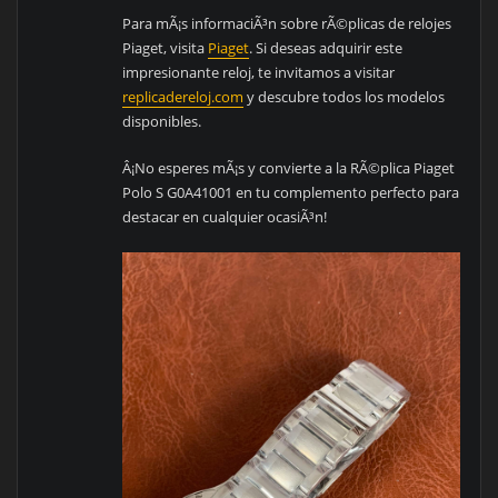
Para mÃ¡s informaciÃ³n sobre rÃ©plicas de relojes
Piaget, visita
Piaget
. Si deseas adquirir este
impresionante reloj, te invitamos a visitar
replicadereloj.com
y descubre todos los modelos
disponibles.
Â¡No esperes mÃ¡s y convierte a la RÃ©plica Piaget
Polo S G0A41001 en tu complemento perfecto para
destacar en cualquier ocasiÃ³n!