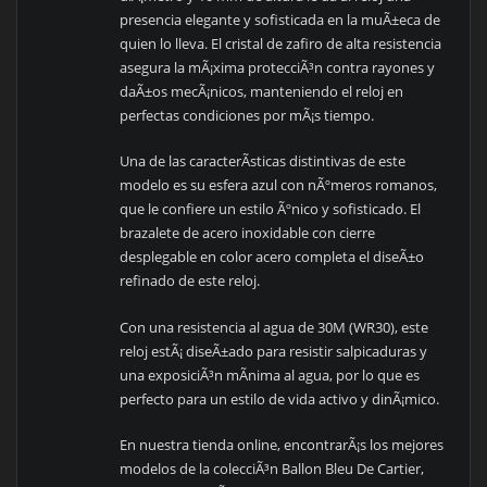
presencia elegante y sofisticada en la muÃ±eca de
quien lo lleva. El cristal de zafiro de alta resistencia
asegura la mÃ¡xima protecciÃ³n contra rayones y
daÃ±os mecÃ¡nicos, manteniendo el reloj en
perfectas condiciones por mÃ¡s tiempo.
Una de las caracterÃ­sticas distintivas de este
modelo es su esfera azul con nÃºmeros romanos,
que le confiere un estilo Ãºnico y sofisticado. El
brazalete de acero inoxidable con cierre
desplegable en color acero completa el diseÃ±o
refinado de este reloj.
Con una resistencia al agua de 30M (WR30), este
reloj estÃ¡ diseÃ±ado para resistir salpicaduras y
una exposiciÃ³n mÃ­nima al agua, por lo que es
perfecto para un estilo de vida activo y dinÃ¡mico.
En nuestra tienda online, encontrarÃ¡s los mejores
modelos de la colecciÃ³n Ballon Bleu De Cartier,