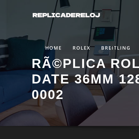
Saltar
al
contenido
HOME
ROLEX
BREITLING
RÃ©PLICA ROL
DATE 36MM 12
0002