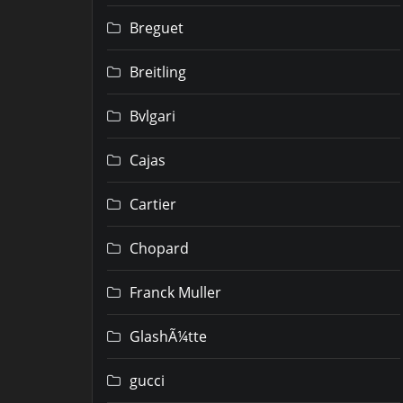
Breguet
Breitling
Bvlgari
Cajas
Cartier
Chopard
Franck Muller
GlashÃ¼tte
gucci