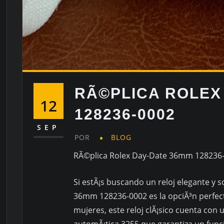
RÃ©PLICA ROLEX
12
128236-0002
SEP
POR
BLOG
RÃ©plica Rolex Day-Date 36mm 128236-0
Si estÃ¡s buscando un reloj elegante y s
36mm 128236-0002 es la opciÃ³n perfect
mujeres, este reloj clÃ¡sico cuenta co
automÃ¡tica 3255 que garantiza un func