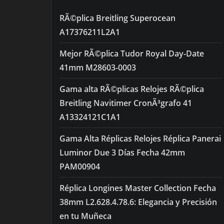
RÃ©plica Breitling Superocean
A17376211L2A1
Mejor RÃ©plica Tudor Royal Day-Date
41mm M28603-0003
Gama alta RÃ©plicas Relojes RÃ©plica
Breitling Navitimer CronÃ³grafo 41
A13324121C1A1
Gama Alta Réplicas Relojes Réplica Panerai
Luminor Due 3 Días Fecha 42mm
PAM00904
Réplica Longines Master Collection Fecha
38mm L2.628.4.78.6: Elegancia y Precisión
en tu Muñeca