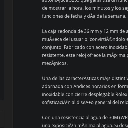
de mostrar la hora, los minutos y los s
funciones de fecha y dÃ­a de la semana.
La caja redonda de 36 mm y 12 mm de altu
muÃ±eca del usuario, convirtiÃ©ndolo 
conjunto. Fabricado con acero inoxidable
resistente, este reloj ofrece la mÃ¡xim
mecÃ¡nicos.
Una de las caracterÃ­sticas mÃ¡s distint
adornada con Ã­ndices horarios en forma
inoxidable con cierre desplegable Role
sofisticaciÃ³n al diseÃ±o general del relo
Con una resistencia al agua de 30M (WR30
una exposiciÃ³n mÃ­nima al agua. Si dese