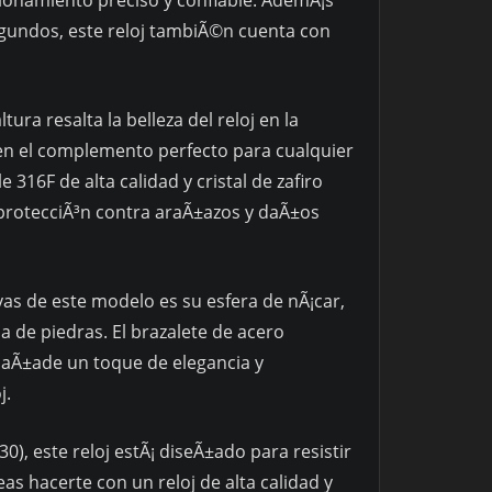
egundos, este reloj tambiÃ©n cuenta con
ra resalta la belleza del reloj en la
en el complemento perfecto para cualquier
 316F de alta calidad y cristal de zafiro
a protecciÃ³n contra araÃ±azos y daÃ±os
ivas de este modelo es su esfera de nÃ¡car,
 de piedras. El brazalete de acero
x aÃ±ade un toque de elegancia y
j.
), este reloj estÃ¡ diseÃ±ado para resistir
as hacerte con un reloj de alta calidad y