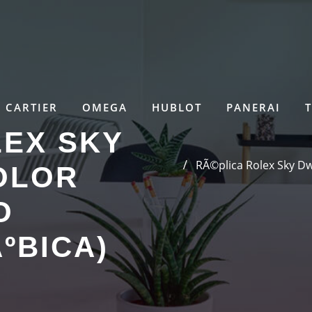
CARTIER
OMEGA
HUBLOT
PANERAI
LEX SKY
RÃ©plica Rolex Sky Dwe
OLOR
O
ºBICA)