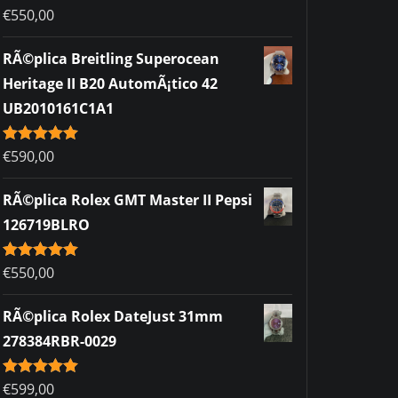
Rated
€
550,00
5.00
out of 5
RÃ©plica Breitling Superocean
Heritage II B20 AutomÃ¡tico 42
UB2010161C1A1
Rated
€
590,00
5.00
out of 5
RÃ©plica Rolex GMT Master II Pepsi
126719BLRO
Rated
€
550,00
5.00
out of 5
RÃ©plica Rolex DateJust 31mm
278384RBR-0029
Rated
€
599,00
5.00