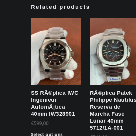
Related products
SS RÃ©plica IWC
RÃ©plica Patek
Ingenieur
Philippe Nautilu
AutomÃ¡tica
Reserva de
40mm IW328901
Marcha Fase
Lunar 40mm
€
599,00
5712/1A-001
Select options