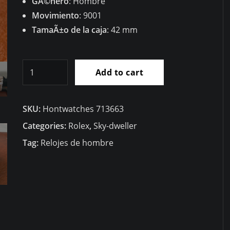
GÃ©nero
: Hombre
Movimiento
: 9001
TamaÃ±o de la caja
: 42 mm
RÃ©plica
Add to cart
Rolex
Sky
SKU:
Hontwatches 713663
Dweller
bicolor
Categories:
Rolex
,
Sky-dweller
326934
Tag:
Relojes de hombre
helado
(circonita
cÃºbica)
quantity