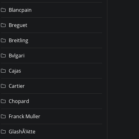
Blancpain
Breguet
Breitling
Bvlgari
Cajas
Cartier
Chopard
Franck Muller
GlashÃ¼tte