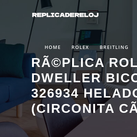
Saltar
al
contenido
HOME
ROLEX
BREITLING
RÃ©PLICA RO
DWELLER BIC
326934 HELAD
(CIRCONITA CÃ