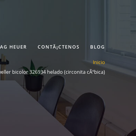
TAG HEUER
CONTÃ¡CTENOS
BLOG
Inicio
ller bicolor 326934 helado (circonita cÃºbica)