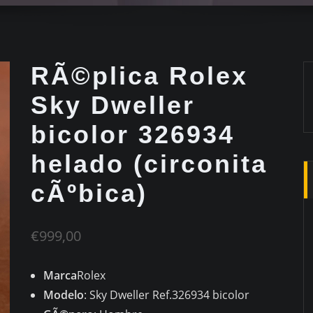
RÃ©plica Rolex
Sky Dweller
bicolor 326934
helado (circonita
cÃºbica)
€
999,00
Marca
Rolex
Modelo
: Sky Dweller Ref.326934 bicolor