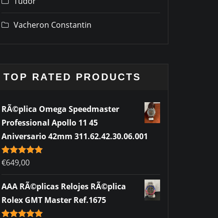
Tudor
Vacheron Constantin
TOP RATED PRODUCTS
RÃ©plica Omega Speedmaster
Professional Apollo 11 45
Aniversario 42mm 311.62.42.30.06.001
Rated
€
649,00
5.00
out of 5
AAA RÃ©plicas Relojes RÃ©plica
Rolex GMT Master Ref.1675