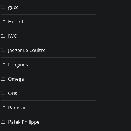
gucci
Hublot
IWC
Jaeger Le Coultre
Longines
Omega
Oris
Panerai
Patek Philippe