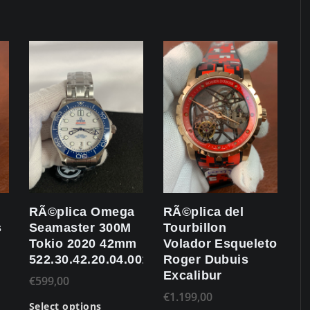
RÃ©plica Omega
RÃ©plica del
s
Seamaster 300M
Tourbillon
Tokio 2020 42mm
Volador Esqueleto
522.30.42.20.04.001
Roger Dubuis
Excalibur
€
599,00
€
1.199,00
Select options