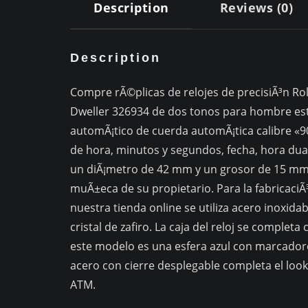
Description
Reviews (0)
Description
Compre rÃ©plicas de relojes de precisiÃ³n Role
Dweller 326934 de dos tonos para hombre est
automÃ¡tico de cuerda automÃ¡tica calibre «90
de hora, minutos y segundos, fecha, hora dual
un diÃ¡metro de 42 mm y un grosor de 15 mm
muÃ±eca de su propietario. Para la fabricaciÃ
nuestra tienda online se utiliza acero inoxidab
cristal de zafiro. La caja del reloj se completa
este modelo es una esfera azul con marcadore
acero con cierre desplegable completa el look.
ATM.