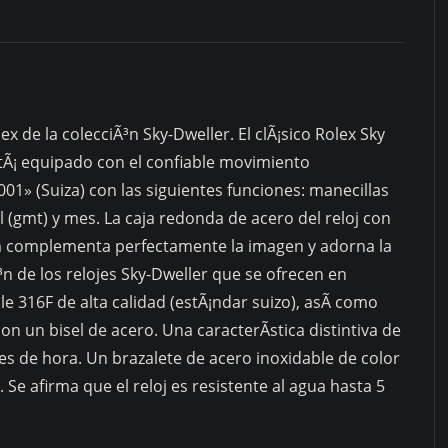
x de la colecciÃ³n Sky-Dweller. El clÃ¡sico Rolex Sky
Ã¡ equipado con el confiable movimiento
01» (Suiza) con las siguientes funciones: manecillas
 (gmt) y mes. La caja redonda de acero del reloj con
 complementa perfectamente la imagen y adorna la
³n de los relojes Sky-Dweller que se ofrecen en
le 316F de alta calidad (estÃ¡ndar suizo), asÃ­ como
 con un bisel de acero. Una caracterÃ­stica distintiva de
s de hora. Un brazalete de acero inoxidable de color
 Se afirma que el reloj es resistente al agua hasta 5