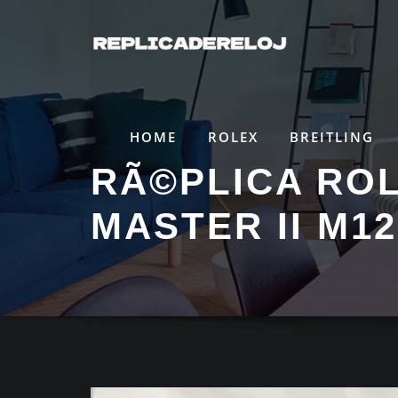
Saltar
al
contenido
HOME
ROLEX
BREITLING
RÃ©PLICA RO
MASTER II M12