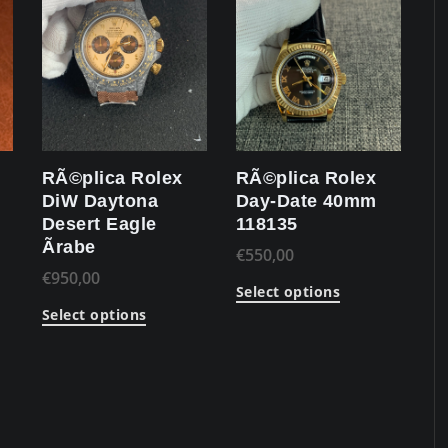
RÃ©plica Rolex
RÃ©plica Rolex
DiW Daytona
Day-Date 40mm
Desert Eagle
118135
Ãrabe
€
550,00
€
950,00
Select options
Select options