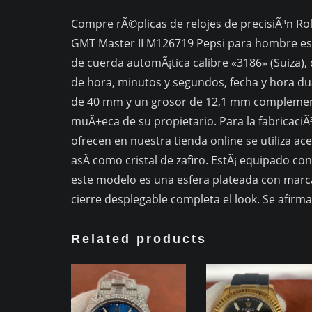
Compre rÃ©plicas de relojes de precisiÃ³n Role
GMT Master II M126719 Pepsi para hombre es
de cuerda automÃ¡tica calibre «3186» (Suiza),
de hora, minutos y segundos, fecha y hora du
de 40 mm y un grosor de 12,1 mm complement
muÃ±eca de su propietario. Para la fabricaciÃ
ofrecen en nuestra tienda online se utiliza ace
asÃ­ como cristal de zafiro. EstÃ¡ equipado con
este modelo es una esfera plateada con marca
cierre desplegable completa el look. Se afirma
Related products