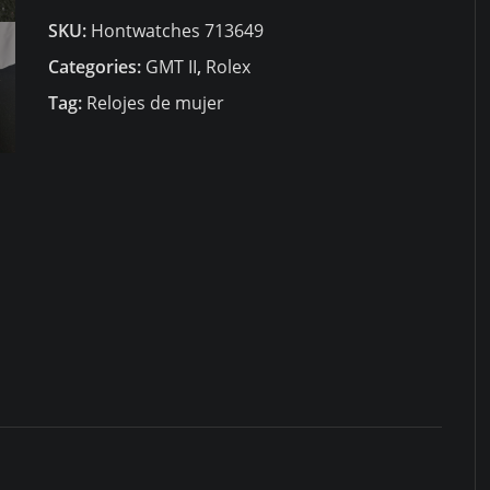
GMT
SKU:
Hontwatches 713649
Master
II
Categories:
GMT II
,
Rolex
M126719
Tag:
Relojes de mujer
quantity