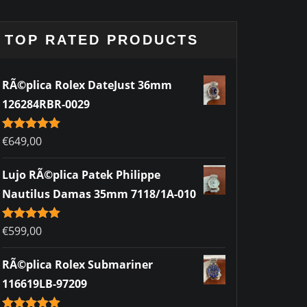
TOP RATED PRODUCTS
RÃ©plica Rolex DateJust 36mm
126284RBR-0029
Rated
€
649,00
5.00
out of 5
Lujo RÃ©plica Patek Philippe
Nautilus Damas 35mm 7118/1A-010
Rated
€
599,00
5.00
out of 5
RÃ©plica Rolex Submariner
116619LB-97209