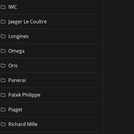
IWC
Jaeger Le Coultre
Longines
Omega
Oris
Panerai
Patek Philippe
Piaget
Richard Mille