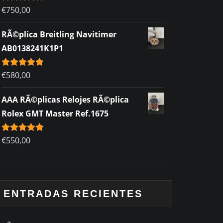
Rated
€
750,00
5.00
out of 5
RÃ©plica Breitling Navitimer
AB0138241K1P1
Rated
€
580,00
5.00
out of 5
AAA RÃ©plicas Relojes RÃ©plica
Rolex GMT Master Ref.1675
Rated
€
550,00
5.00
out of 5
ENTRADAS RECIENTES