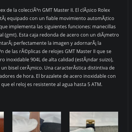
x de la colecciÃ³n GMT Master II. El clÃ¡sico Rolex
tÃ¡ equipado con un fiable movimiento automÃ¡tico
 que implementa las siguientes funciones: manecillas
al (gmt). Esta caja redonda de acero con un diÃ¡metro
arÃ¡ perfectamente la imagen y adornarÃ¡ la
³n de las rÃ©plicas de relojes GMT Master II que se
ro inoxidable 904L de alta calidad (estÃ¡ndar suizo),
 un bisel cerÃ¡mico. Una caracterÃ­stica distintiva de
dores de hora. El brazalete de acero inoxidable con
 que el reloj es resistente al agua hasta 5 ATM.