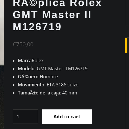
RÃ©plica Rolex
GMT Master II
M126719
€
750,00
Marca
Rolex
Modelo
: GMT Master II M126719
GÃ©nero
Hombre
Movimiento
: ETA 3186 suizo
TamaÃ±o de la caja
: 40 mm
RÃ©plica
Add to cart
Rolex