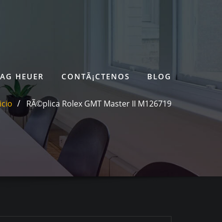
TAG HEUER
CONTÃ¡CTENOS
BLOG
icio
RÃ©plica Rolex GMT Master II M126719