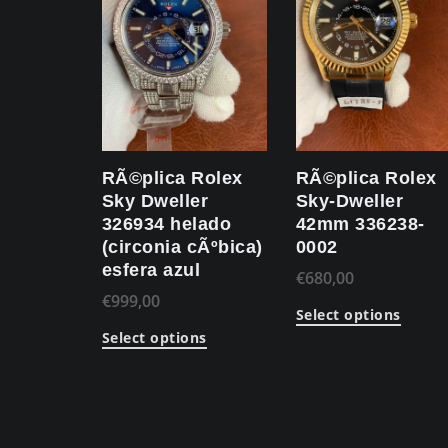
RÃ©plica Rolex
RÃ©plica Rolex
Sky Dweller
Sky-Dweller
326934 helado
42mm 336238-
(circonia cÃºbica)
0002
esfera azul
€
680,00
€
999,00
Select options
Select options