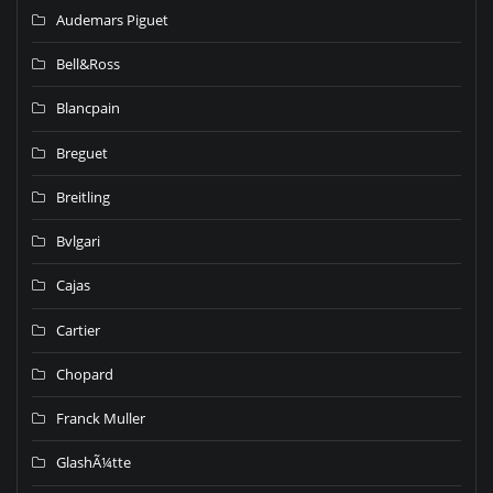
Audemars Piguet
Bell&Ross
Blancpain
Breguet
Breitling
Bvlgari
Cajas
Cartier
Chopard
Franck Muller
GlashÃ¼tte