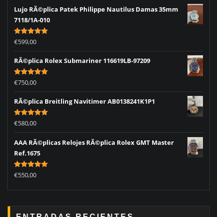
Lujo RÃ©plica Patek Philippe Nautilus Damas 35mm
7118/1A-010
Rated
5.00
€
599,00
out of 5
RÃ©plica Rolex Submariner 116619LB-97209
Rated
5.00
€
750,00
out of 5
RÃ©plica Breitling Navitimer AB0138241K1P1
Rated
5.00
€
580,00
out of 5
AAA RÃ©plicas Relojes RÃ©plica Rolex GMT Master
Ref.1675
Rated
5.00
€
550,00
out of 5
ENTRADAS RECIENTES