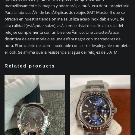
maravillosamente la imagen y adornarÃ¡ la muÃ±eca de su propietario.
Para la fabricaciÃ³n de las rÃ©plicas de relojes GMT Master II que se
ofrecen en nuestra tienda online se utiliza acero inoxidable 904L de
alta calidad (estÃ¡ndar suizo), asÃ­ como cristal de zafiro. La caja del
reloj se complementa con un bisel cerÃ¡mico. Una caracterÃ­stica
distintiva de este modelo es una esfera negra con marcadores de
hora. El brazalete de acero inoxidable con cierre desplegable completa
el look. Se afirma que la resistencia al agua del reloj es de 5 ATM.
Related products