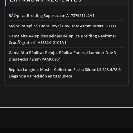
RÃ©plica Breitling Superocean A17376211L2A1
Mejor RÃ©plica Tudor Royal Day-Date 41mm M28603-0003
Gama alta RÃ©plicas Relojes RÃ©plica Breitling Navitimer
CronÃ³grafo 41 A13324121C1A1
Gama Alta Réplicas Relojes Réplica Panerai Luminor Due 3
Días Fecha 42mm PAM00904
Réplica Longines Master Collection Fecha 38mm L2.628.4.78.6:
Elegancia y Precisión en tu Muñeca