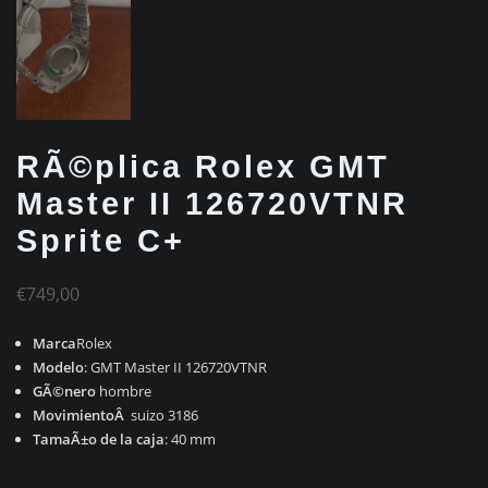
RÃ©plica Rolex GMT
Master II 126720VTNR
Sprite C+
€
749,00
Marca
Rolex
Modelo
: GMT Master II 126720VTNR
GÃ©nero
hombre
MovimientoÂ
suizo 3186
TamaÃ±o de la caja
: 40 mm