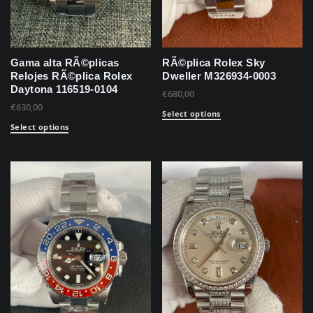
Gama alta RÃ©plicas
RÃ©plica Rolex Sky
Relojes RÃ©plica Rolex
Dweller M326934-0003
Daytona 116519-0104
€
680,00
€
630,00
Select options
Select options