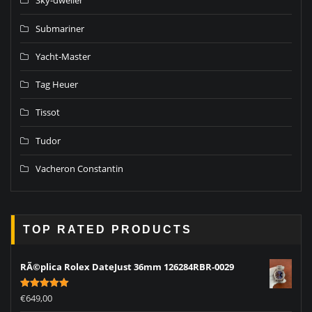
Sky-dweller
Submariner
Yacht-Master
Tag Heuer
Tissot
Tudor
Vacheron Constantin
TOP RATED PRODUCTS
RÃ©plica Rolex DateJust 36mm 126284RBR-0029
Rated
5.00
€
649,00
out of 5