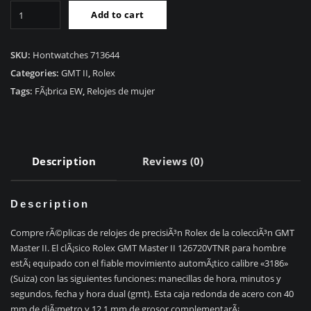
RÃ©plica
Add to cart
Rolex
GMT
Master
SKU:
Hontwatches 713644
II
Categories:
GMT II
,
Rolex
126720VTNR
Tags:
FÃ¡brica EW
,
Relojes de mujer
Sprite
C+
quantity
Description
Reviews (0)
Description
Compre rÃ©plicas de relojes de precisiÃ³n Rolex de la colecciÃ³n GMT
Master II. El clÃ¡sico Rolex GMT Master II 126720VTNR para hombre
estÃ¡ equipado con el fiable movimiento automÃ¡tico calibre «3186»
(Suiza) con las siguientes funciones: manecillas de hora, minutos y
segundos, fecha y hora dual (gmt). Esta caja redonda de acero con 40
mm de diÃ¡metro y 12,1 mm de grosor complementarÃ¡