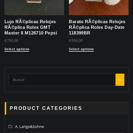
Lujo RÃ©plicas Relojes
Barato RÃ©plicas Relojes
RÃ©plica Rolex GMT
RÃ©plica Rolex Day-Date
Master II M126710 Pepsi
118399BR
€
750,00
€
599,00
Select options
Select options
Ir
PRODUCT CATEGORIES
A. Lange&Sohne