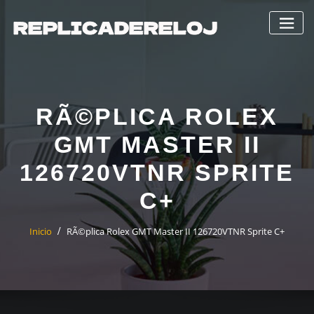
Saltar
al
contenido
RÃ©PLICA ROLEX
GMT MASTER II
126720VTNR SPRITE
C+
Inicio
RÃ©plica Rolex GMT Master II 126720VTNR Sprite C+