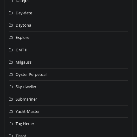
Datejust
Day-date
Daytona
Explorer
GMT II
Milgauss
Oyster Perpetual
Sky-dweller
Submariner
Yacht-Master
Tag Heuer
Tissot