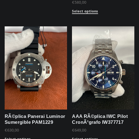
€
580,00
Select options
RÃ©plica Panerai Luminor
AAA RÃ©plica IWC Pilot
Sumergible PAM1229
CronÃ³grafo IW377717
€
630,00
€
649,00
Select options
Select options