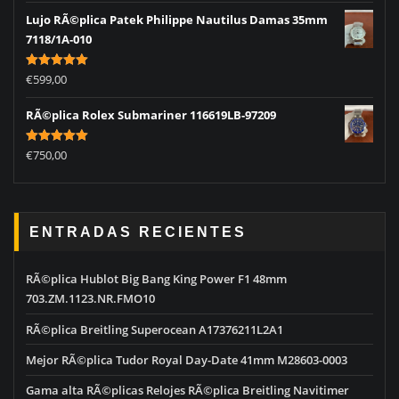
Lujo RÃ©plica Patek Philippe Nautilus Damas 35mm
7118/1A-010
Rated
5.00
€
599,00
out of 5
RÃ©plica Rolex Submariner 116619LB-97209
Rated
5.00
€
750,00
out of 5
ENTRADAS RECIENTES
RÃ©plica Hublot Big Bang King Power F1 48mm
703.ZM.1123.NR.FMO10
RÃ©plica Breitling Superocean A17376211L2A1
Mejor RÃ©plica Tudor Royal Day-Date 41mm M28603-0003
Gama alta RÃ©plicas Relojes RÃ©plica Breitling Navitimer