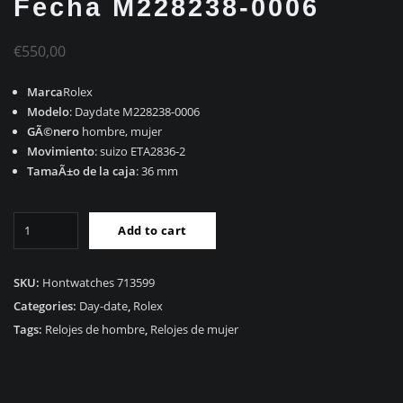
Fecha M228238-0006
€
550,00
Marca
Rolex
Modelo
: Daydate M228238-0006
GÃ©nero
hombre, mujer
Movimiento
: suizo ETA2836-2
TamaÃ±o de la caja
: 36 mm
RÃ©plica
Add to cart
Rolex
DÃ­
a
SKU:
Hontwatches 713599
Fecha
Categories:
Day-date
,
Rolex
M228238-
Tags:
Relojes de hombre
,
Relojes de mujer
0006
quantity