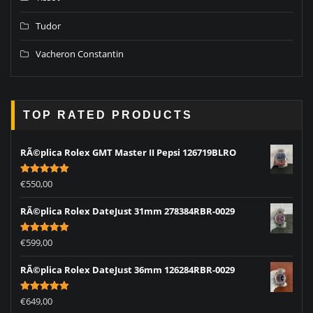
Tudor
Vacheron Constantin
TOP RATED PRODUCTS
RÃ©plica Rolex GMT Master II Pepsi 126719BLRO
Rated
5.00
€
550,00
out of 5
RÃ©plica Rolex DateJust 31mm 278384RBR-0029
Rated
5.00
€
599,00
out of 5
RÃ©plica Rolex DateJust 36mm 126284RBR-0029
Rated
5.00
€
649,00
out of 5