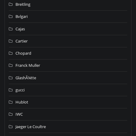
Breitling
Bvlgari
Cajas
Cartier
Chopard
Franck Muller
GlashÃ¼tte
gucci
Hublot
IWC
Jaeger Le Coultre