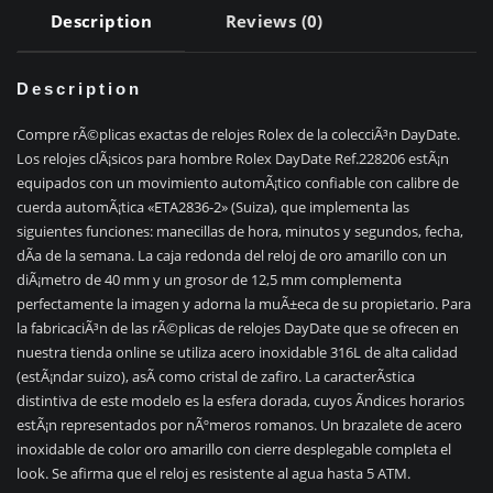
Description
Reviews (0)
Description
Compre rÃ©plicas exactas de relojes Rolex de la colecciÃ³n DayDate.
Los relojes clÃ¡sicos para hombre Rolex DayDate Ref.228206 estÃ¡n
equipados con un movimiento automÃ¡tico confiable con calibre de
cuerda automÃ¡tica «ETA2836-2» (Suiza), que implementa las
siguientes funciones: manecillas de hora, minutos y segundos, fecha,
dÃ­a de la semana. La caja redonda del reloj de oro amarillo con un
diÃ¡metro de 40 mm y un grosor de 12,5 mm complementa
perfectamente la imagen y adorna la muÃ±eca de su propietario. Para
la fabricaciÃ³n de las rÃ©plicas de relojes DayDate que se ofrecen en
nuestra tienda online se utiliza acero inoxidable 316L de alta calidad
(estÃ¡ndar suizo), asÃ­ como cristal de zafiro. La caracterÃ­stica
distintiva de este modelo es la esfera dorada, cuyos Ã­ndices horarios
estÃ¡n representados por nÃºmeros romanos. Un brazalete de acero
inoxidable de color oro amarillo con cierre desplegable completa el
look. Se afirma que el reloj es resistente al agua hasta 5 ATM.