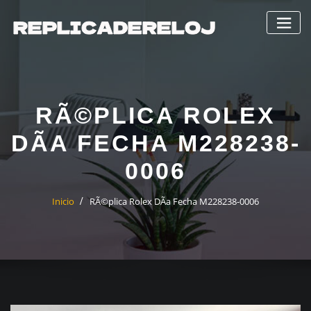
Saltar
al
contenido
RÃ©PLICA ROLEX
DÃ­A FECHA M228238-
0006
Inicio
RÃ©plica Rolex DÃ­a Fecha M228238-0006