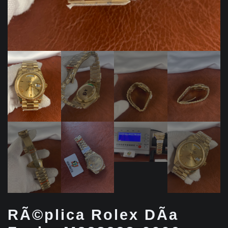
RÃ©plica Rolex DÃ­a