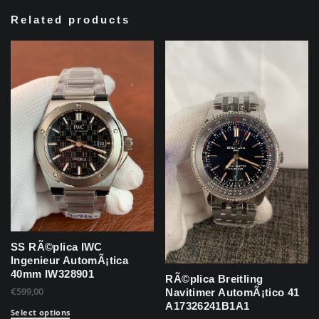
Related products
SS RÃ©plica IWC
Ingenieur AutomÃ¡tica
40mm IW328901
RÃ©plica Breitling
€
599,00
Navitimer AutomÃ¡tico 41
A17326241B1A1
Select options