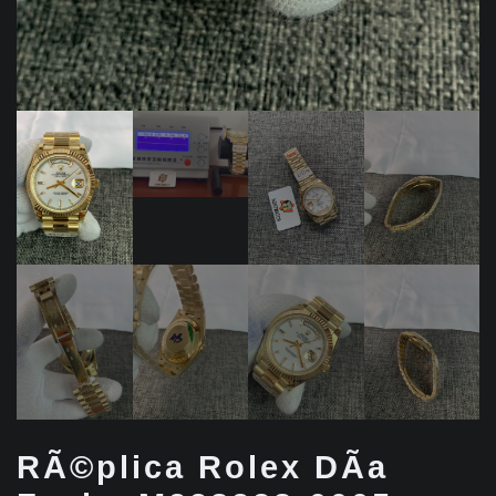
RÃ©plica Rolex DÃ­a