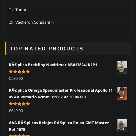
Tudor
Vacheron Constantin
TOP RATED PRODUCTS
RÃ©plica Breitling Navitimer AB0138241K1P1
Rated
5.00
€
580,00
out of 5
RÃ©plica Omega Speedmaster Professional Apollo 11
45 Aniversario 42mm 311.62.42.30.06.001
Rated
5.00
€
649,00
out of 5
AAA RÃ©plicas Relojes RÃ©plica Rolex GMT Master
Ref.1675