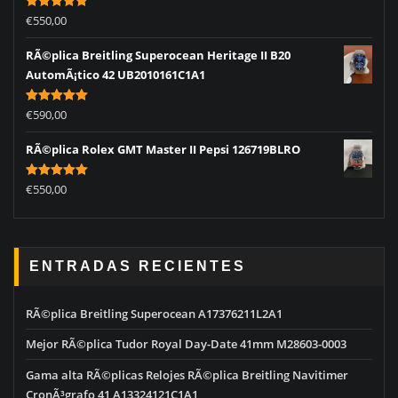
Rated
5.00
€
550,00
out of 5
RÃ©plica Breitling Superocean Heritage II B20
AutomÃ¡tico 42 UB2010161C1A1
Rated
5.00
€
590,00
out of 5
RÃ©plica Rolex GMT Master II Pepsi 126719BLRO
Rated
5.00
€
550,00
out of 5
ENTRADAS RECIENTES
RÃ©plica Breitling Superocean A17376211L2A1
Mejor RÃ©plica Tudor Royal Day-Date 41mm M28603-0003
Gama alta RÃ©plicas Relojes RÃ©plica Breitling Navitimer
CronÃ³grafo 41 A13324121C1A1