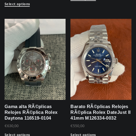
Select options
Gama alta RÃ©plicas
Barato RÃ©plicas Relojes
Relojes RÃ©plica Rolex
RÃ©plica Rolex DateJust II
Daytona 116519-0104
41mm M126334-0032
€
630,00
€
550,00
Select options
Select options