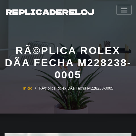
Saltar
al
contenido
RÃ©PLICA ROLEX
DÃ­A FECHA M228238-
0005
Inicio
RÃ©plica Rolex DÃ­a Fecha M228238-0005