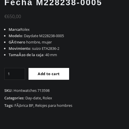
Fecha M228238-0005
€
650,00
Marca
Rolex
Modelo
: Daydate M228238-0005
GÃ©nero
hombre, mujer
Movimiento
: suizo ETA2836-2
TamaÃ±o de la caja
: 40 mm
RÃ©plica
Add to cart
Rolex
DÃ­
a
SKU:
Hontwatches 713598
Fecha
Categories:
Day-date
,
Rolex
M228238-
Tags:
FÃ¡brica BP
,
Relojes para hombres
0005
quantity