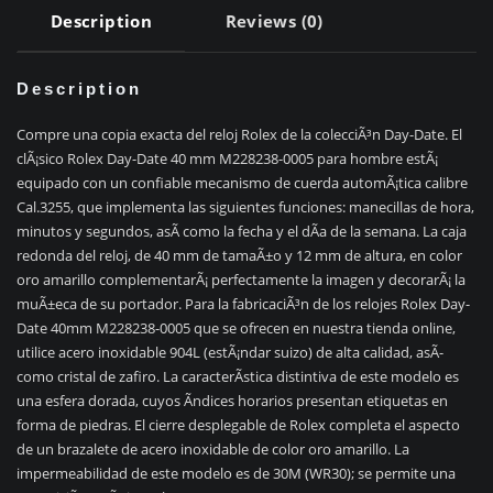
Description
Reviews (0)
Description
Compre una copia exacta del reloj Rolex de la colecciÃ³n Day-Date. El
clÃ¡sico Rolex Day-Date 40 mm M228238-0005 para hombre estÃ¡
equipado con un confiable mecanismo de cuerda automÃ¡tica calibre
Cal.3255, que implementa las siguientes funciones: manecillas de hora,
minutos y segundos, asÃ­ como la fecha y el dÃ­a de la semana. La caja
redonda del reloj, de 40 mm de tamaÃ±o y 12 mm de altura, en color
oro amarillo complementarÃ¡ perfectamente la imagen y decorarÃ¡ la
muÃ±eca de su portador. Para la fabricaciÃ³n de los relojes Rolex Day-
Date 40mm M228238-0005 que se ofrecen en nuestra tienda online,
utilice acero inoxidable 904L (estÃ¡ndar suizo) de alta calidad, asÃ­
como cristal de zafiro. La caracterÃ­stica distintiva de este modelo es
una esfera dorada, cuyos Ã­ndices horarios presentan etiquetas en
forma de piedras. El cierre desplegable de Rolex completa el aspecto
de un brazalete de acero inoxidable de color oro amarillo. La
impermeabilidad de este modelo es de 30M (WR30); se permite una