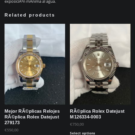
exposiciÃ³n mÃ­nima al agua.
Related products
Mejor RÃ©plicas Relojes
RÃ©plica Rolex Datejust
RÃ©plica Rolex Datejust
M126334-0003
279173
€
750,00
€
550,00
Select options