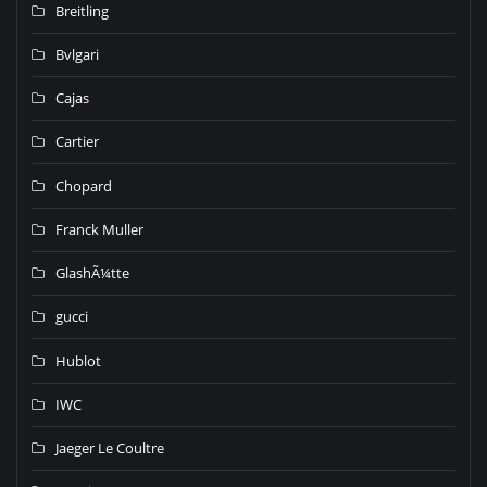
Breitling
Bvlgari
Cajas
Cartier
Chopard
Franck Muller
GlashÃ¼tte
gucci
Hublot
IWC
Jaeger Le Coultre