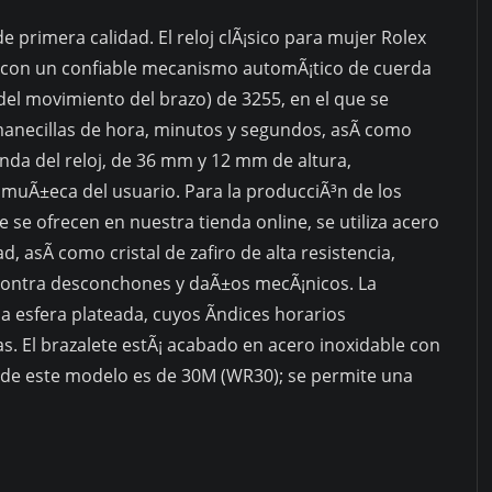
 primera calidad. El reloj clÃ¡sico para mujer Rolex
con un confiable mecanismo automÃ¡tico de cuerda
del movimiento del brazo) de 3255, en el que se
manecillas de hora, minutos y segundos, asÃ­ como
onda del reloj, de 36 mm y 12 mm de altura,
muÃ±eca del usuario. Para la producciÃ³n de los
se ofrecen en nuestra tienda online, se utiliza acero
d, asÃ­ como cristal de zafiro de alta resistencia,
contra desconchones y daÃ±os mecÃ¡nicos. La
na esfera plateada, cuyos Ã­ndices horarios
 El brazalete estÃ¡ acabado en acero inoxidable con
 de este modelo es de 30M (WR30); se permite una