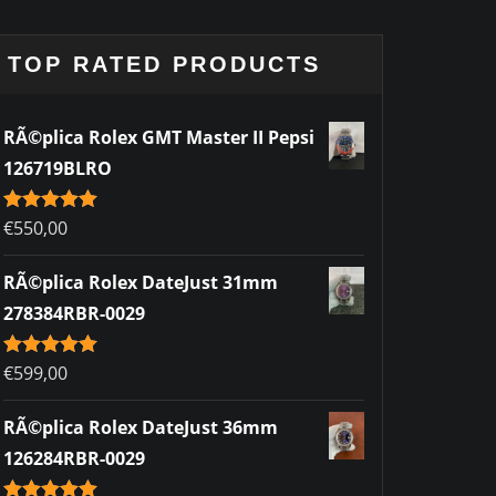
TOP RATED PRODUCTS
RÃ©plica Rolex GMT Master II Pepsi
126719BLRO
Rated
€
550,00
5.00
out of 5
RÃ©plica Rolex DateJust 31mm
278384RBR-0029
Rated
€
599,00
5.00
out of 5
RÃ©plica Rolex DateJust 36mm
126284RBR-0029