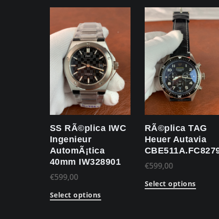
SS RÃ©plica IWC
RÃ©plica TAG
Ingenieur
Heuer Autavia
AutomÃ¡tica
CBE511A.FC827
40mm IW328901
€
599,00
€
599,00
Select options
Select options