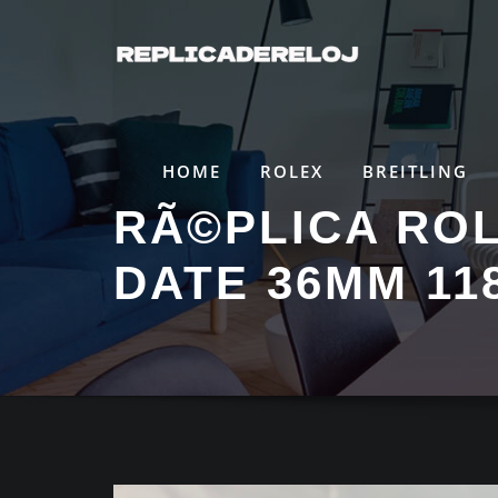
Saltar
al
contenido
HOME
ROLEX
BREITLING
RÃ©PLICA ROL
DATE 36MM 11