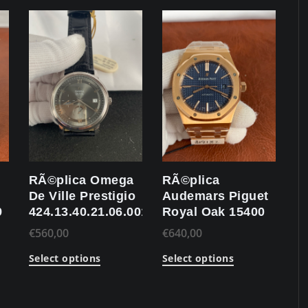
RÃ©plica Omega
RÃ©plica
De Ville Prestigio
Audemars Piguet
9
424.13.40.21.06.001
Royal Oak 15400
€
560,00
€
640,00
Select options
Select options