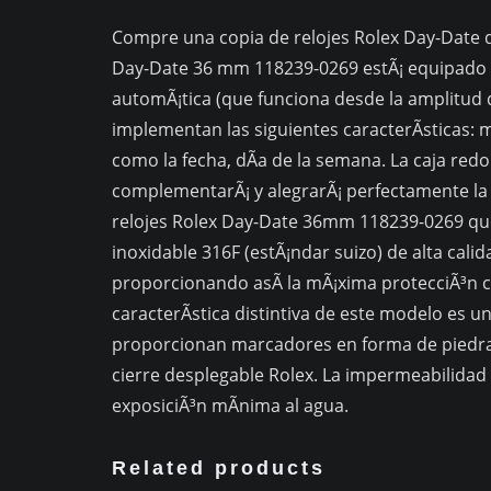
Compre una copia de relojes Rolex Day-Date de
Day-Date 36 mm 118239-0269 estÃ¡ equipado 
automÃ¡tica (que funciona desde la amplitud 
implementan las siguientes caracterÃ­sticas: 
como la fecha, dÃ­a de la semana. La caja red
complementarÃ¡ y alegrarÃ¡ perfectamente la 
relojes Rolex Day-Date 36mm 118239-0269 que 
inoxidable 316F (estÃ¡ndar suizo) de alta calida
proporcionando asÃ­ la mÃ¡xima protecciÃ³n 
caracterÃ­stica distintiva de este modelo es u
proporcionan marcadores en forma de piedras.
cierre desplegable Rolex. La impermeabilidad
exposiciÃ³n mÃ­nima al agua.
Related products