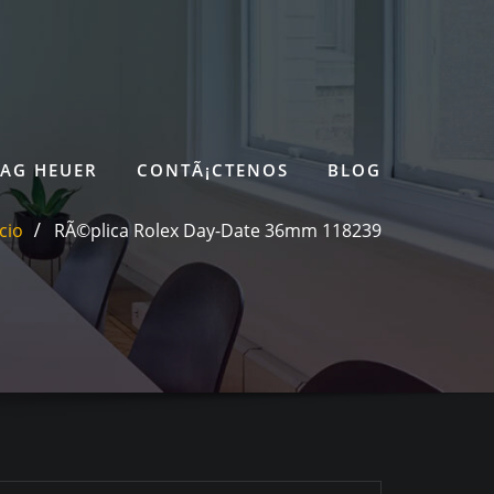
TAG HEUER
CONTÃ¡CTENOS
BLOG
icio
RÃ©plica Rolex Day-Date 36mm 118239