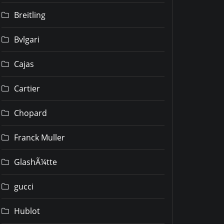
Breitling
Bvlgari
Cajas
Cartier
Chopard
Franck Muller
GlashÃ¼tte
gucci
Hublot