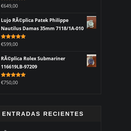
Rated
€
649,00
5.00
out of 5
Lujo RÃ©plica Patek Philippe
Nautilus Damas 35mm 7118/1A-010
Rated
€
599,00
5.00
out of 5
RÃ©plica Rolex Submariner
116619LB-97209
Rated
€
750,00
5.00
out of 5
ENTRADAS RECIENTES