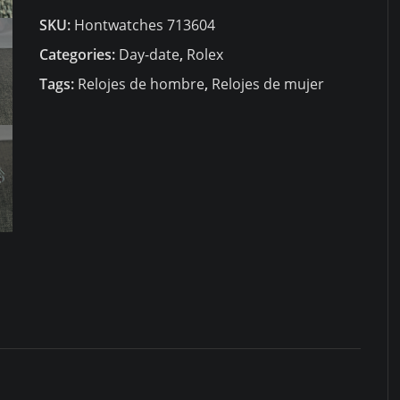
Day-
SKU:
Hontwatches 713604
Date
36mm
Categories:
Day-date
,
Rolex
118239
Tags:
Relojes de hombre
,
Relojes de mujer
quantity