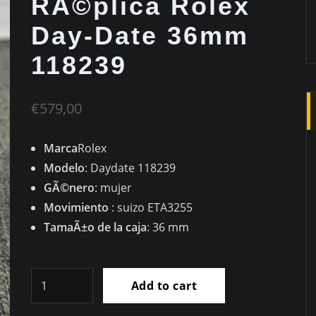
RÃ©plica Rolex
Day-Date 36mm
118239
€
579,00
Marca
Rolex
Modelo
: Daydate 118239
GÃ©nero
: mujer
Movimiento
: suizo ETA3255
TamaÃ±o de la caja
: 36 mm
RÃ©plica
Add to cart
Rolex