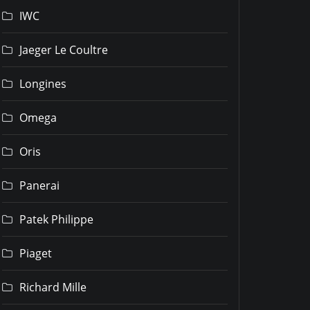
IWC
Jaeger Le Coultre
Longines
Omega
Oris
Panerai
Patek Philippe
Piaget
Richard Mille