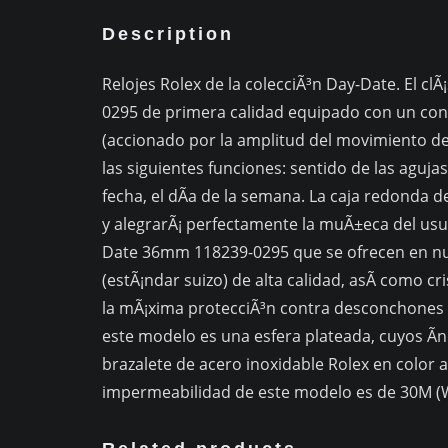
Description
Relojes Rolex de la colecciÃ³n Day-Date. El c
0295 de primera calidad equipado con un co
(accionado por la amplitud del movimiento de
las siguientes funciones: sentido de las agujas
fecha, el dÃ­a de la semana. La caja redonda 
y alegrarÃ¡ perfectamente la muÃ±eca del usua
Date 36mm 118239-0295 que se ofrecen en nues
(estÃ¡ndar suizo) de alta calidad, asÃ­ como cr
la mÃ¡xima protecciÃ³n contra desconchones y 
este modelo es una esfera plateada, cuyos Ã­
brazalete de acero inoxidable Rolex en color 
impermeabilidad de este modelo es de 30M (W