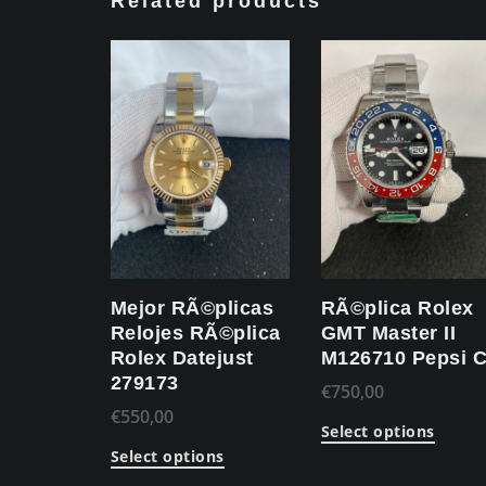
Related products
Mejor RÃ©plicas
RÃ©plica Rolex
Relojes RÃ©plica
GMT Master II
Rolex Datejust
M126710 Pepsi 
279173
€
750,00
€
550,00
Select options
Select options