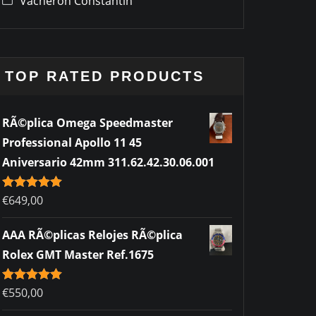
Vacheron Constantin
TOP RATED PRODUCTS
RÃ©plica Omega Speedmaster
Professional Apollo 11 45
Aniversario 42mm 311.62.42.30.06.001
Rated
€
649,00
5.00
out of 5
AAA RÃ©plicas Relojes RÃ©plica
Rolex GMT Master Ref.1675
Rated
€
550,00
5.00
out of 5