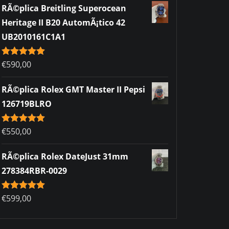
RÃ©plica Breitling Superocean
Heritage II B20 AutomÃ¡tico 42
UB2010161C1A1
Rated
€
590,00
5.00
out of 5
RÃ©plica Rolex GMT Master II Pepsi
126719BLRO
Rated
€
550,00
5.00
out of 5
RÃ©plica Rolex DateJust 31mm
278384RBR-0029
Rated
€
599,00
5.00
out of 5