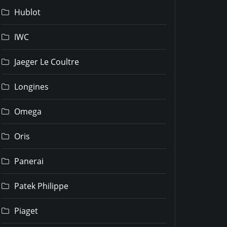
Hublot
IWC
Jaeger Le Coultre
Longines
Omega
Oris
Panerai
Patek Philippe
Piaget