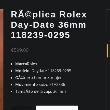
RÃ©plica Rolex
Day-Date 36mm
118239-0295
€
599,00
Marca
Rolex
Modelo
: Daydate 118239-0295
GÃ©nero
hombre, mujer
Movimiento
suizo ETA2836
TamaÃ±o de la caja
: 36 mm
RÃ©plica