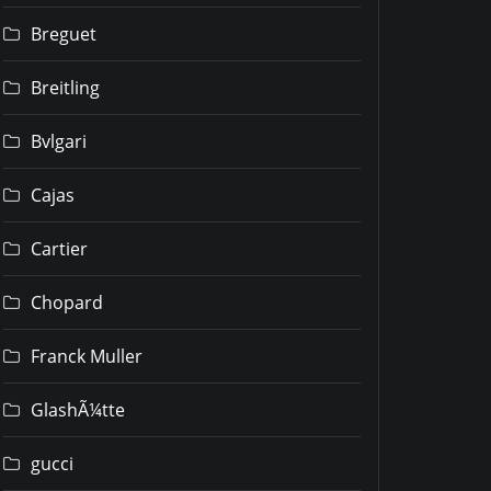
Breguet
Breitling
Bvlgari
Cajas
Cartier
Chopard
Franck Muller
GlashÃ¼tte
gucci