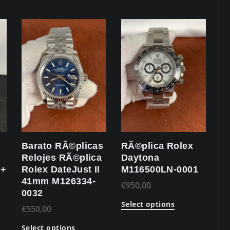
Barato RÃ©plicas
RÃ©plica Rolex
Relojes RÃ©plica
Daytona
C+
Rolex DateJust II
M116500LN-0001
41mm M126334-
€
950,00
0032
Select options
€
550,00
Select options