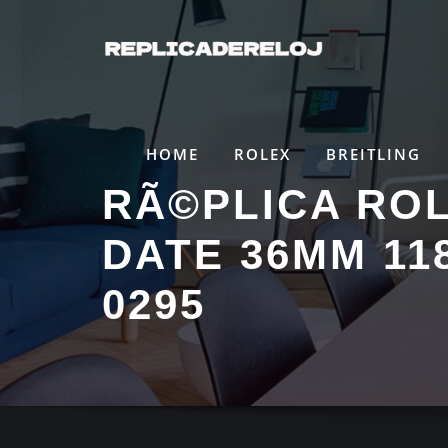
Saltar
al
contenido
HOME
ROLEX
BREITLING
RÃ©PLICA ROL
DATE 36MM 118
0295