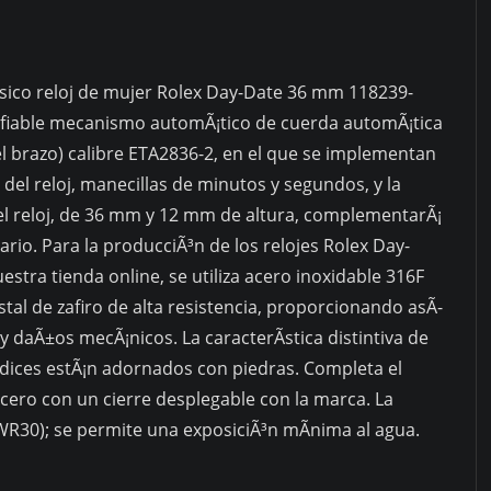
lÃ¡sico reloj de mujer Rolex Day-Date 36 mm 118239-
nfiable mecanismo automÃ¡tico de cuerda automÃ¡tica
l brazo) calibre ETA2836-2, en el que se implementan
 del reloj, manecillas de minutos y segundos, y la
del reloj, de 36 mm y 12 mm de altura, complementarÃ¡
rio. Para la producciÃ³n de los relojes Rolex Day-
tra tienda online, se utiliza acero inoxidable 316F
istal de zafiro de alta resistencia, proporcionando asÃ­
daÃ±os mecÃ¡nicos. La caracterÃ­stica distintiva de
ndices estÃ¡n adornados con piedras. Completa el
acero con un cierre desplegable con la marca. La
R30); se permite una exposiciÃ³n mÃ­nima al agua.