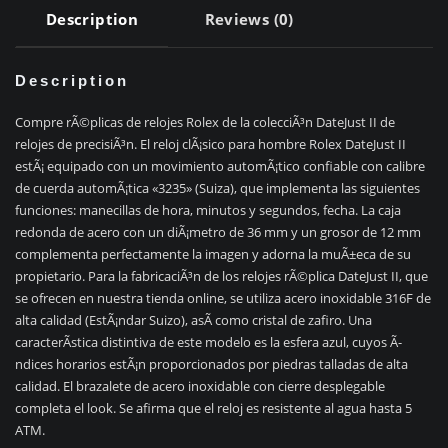
Description
Reviews (0)
Description
Compre rÃ©plicas de relojes Rolex de la colecciÃ³n DateJust II de
relojes de precisiÃ³n. El reloj clÃ¡sico para hombre Rolex DateJust II
estÃ¡ equipado con un movimiento automÃ¡tico confiable con calibre
de cuerda automÃ¡tica «3235» (Suiza), que implementa las siguientes
funciones: manecillas de hora, minutos y segundos, fecha. La caja
redonda de acero con un diÃ¡metro de 36 mm y un grosor de 12 mm
complementa perfectamente la imagen y adorna la muÃ±eca de su
propietario. Para la fabricaciÃ³n de los relojes rÃ©plica DateJust II, que
se ofrecen en nuestra tienda online, se utiliza acero inoxidable 316F de
alta calidad (EstÃ¡ndar Suizo), asÃ­ como cristal de zafiro. Una
caracterÃ­stica distintiva de este modelo es la esfera azul, cuyos Ã­
ndices horarios estÃ¡n proporcionados por piedras talladas de alta
calidad. El brazalete de acero inoxidable con cierre desplegable
completa el look. Se afirma que el reloj es resistente al agua hasta 5
ATM.