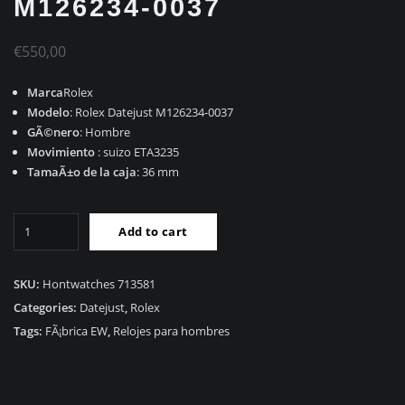
M126234-0037
€
550,00
Marca
Rolex
Modelo
: Rolex Datejust M126234-0037
GÃ©nero
: Hombre
Movimiento
: suizo ETA3235
TamaÃ±o de la caja
: 36 mm
RÃ©plica
Add to cart
Rolex
Datejust
M126234-
SKU:
Hontwatches 713581
0037
Categories:
Datejust
,
Rolex
quantity
Tags:
FÃ¡brica EW
,
Relojes para hombres