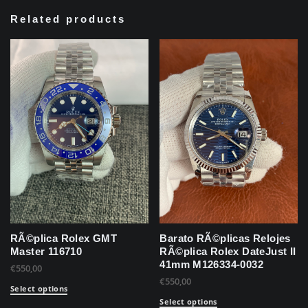
Related products
RÃ©plica Rolex GMT
Barato RÃ©plicas Relojes
Master 116710
RÃ©plica Rolex DateJust II
41mm M126334-0032
€
550,00
€
550,00
Select options
Select options