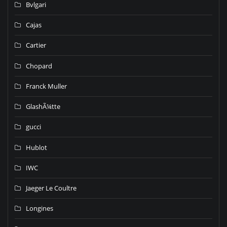
Bvlgari
Cajas
Cartier
Chopard
Franck Muller
GlashÃ¼tte
gucci
Hublot
IWC
Jaeger Le Coultre
Longines