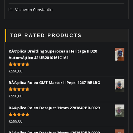
Vacheron Constantin
TOP RATED PRODUCTS
RÃ©plica Breitling Superocean Heritage II B20
AutomÃ¡tico 42 UB2010161C1A1
Rated
5.00
€
590,00
out of 5
RÃ©plica Rolex GMT Master II Pepsi 126719BLRO
Rated
5.00
€
550,00
out of 5
RÃ©plica Rolex DateJust 31mm 278384RBR-0029
Rated
5.00
€
599,00
out of 5
RÃ©plica Rolex DateJust 36mm 126284RBR-0029