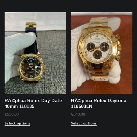
RÃ©plica Rolex Day-Date
RÃ©plica Rolex Daytona
40mm 118135
116508LN
€
550,00
€
640,00
Select options
Select options