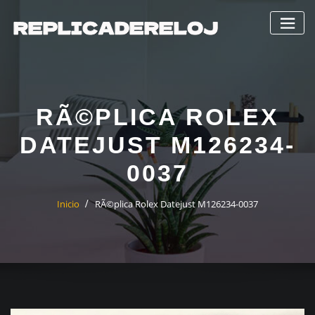
Saltar
al
contenido
RÃ©PLICA ROLEX
DATEJUST M126234-
0037
Inicio
RÃ©plica Rolex Datejust M126234-0037