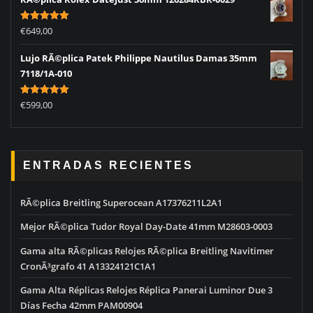
Rated
5.00
€
649,00
out of 5
Lujo RÃ©plica Patek Philippe Nautilus Damas 35mm
7118/1A-010
Rated
5.00
€
599,00
out of 5
ENTRADAS RECIENTES
RÃ©plica Breitling Superocean A17376211L2A1
Mejor RÃ©plica Tudor Royal Day-Date 41mm M28603-0003
Gama alta RÃ©plicas Relojes RÃ©plica Breitling Navitimer
CronÃ³grafo 41 A13324121C1A1
Gama Alta Réplicas Relojes Réplica Panerai Luminor Due 3
Días Fecha 42mm PAM00904