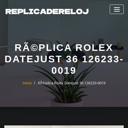
Saltar
al
contenido
RÃ©PLICA ROLEX
DATEJUST 36 126233-
0019
Inicio
RÃ©plica Rolex Datejust 36 126233-0019