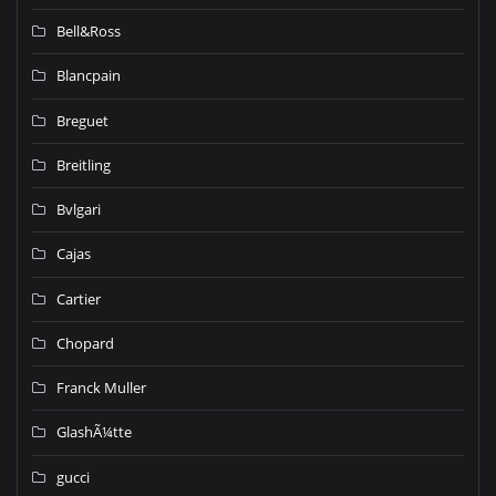
Bell&Ross
Blancpain
Breguet
Breitling
Bvlgari
Cajas
Cartier
Chopard
Franck Muller
GlashÃ¼tte
gucci