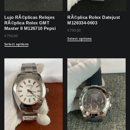
Lujo RÃ©plicas Relojes
RÃ©plica Rolex Datejust
RÃ©plica Rolex GMT
M126334-0003
Master II M126710 Pepsi
€
750,00
€
750,00
Select options
Select options