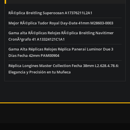
RÃ©plica Breitling Superocean A17376211L2A1
Mejor RÃ©plica Tudor Royal Day-Date 41mm M28603-0003
Gama alta RÃ©plicas Relojes RÃ©plica Breitling Navitimer
CronÃ³grafo 41 A13324121C1A1
Gama Alta Réplicas Relojes Réplica Panerai Luminor Due 3
Días Fecha 42mm PAM00904
Réplica Longines Master Collection Fecha 38mm L2.628.4.78.6:
Elegancia y Precisión en tu Muñeca