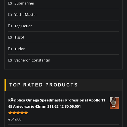
Submariner
Yacht-Master
Tag Heuer
Tissot
Tudor
Vacheron Constantin
TOP RATED PRODUCTS
RÃ©plica Omega Speedmaster Professional Apollo 11
45 Aniversario 42mm 311.62.42.30.06.001
Rated
5.00
€
649,00
out of 5