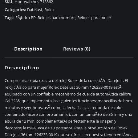
36
SKU:
Hontwatches 713562
126233-
Categories:
Datejust
,
Rolex
0019
Tags:
FÃ¡brica BP
,
Relojes para hombre
,
Relojes para mujer
quantity
Description
Reviews (0)
Description
Compre una copia exacta del reloj Rolex de la colecciÃ³n DateJust. El
reloj clÃ¡sico para mujer Rolex DateJust 36 mm 126233-0019 estÃ¡
equipado con un confiable mecanismo de cuerda automÃ¡tica calibre
Cal.3235, que implementa las siguientes funciones: manecillas de hora,
minutos y segundos, asÃ­ como la fecha. La caja redonda de color
combinado (acero con oro amarillo), con un tamaÃ±o de 36 mm y una
altura de 12 mm, complementarÃ¡ perfectamente la imagen y
decorarÃ¡ la muÃ±eca de su portador. Para la producciÃ³n del Rolex
DateJust 36 mm 126233-0019 que se ofrece en nuestra tienda en lÃ­nea,