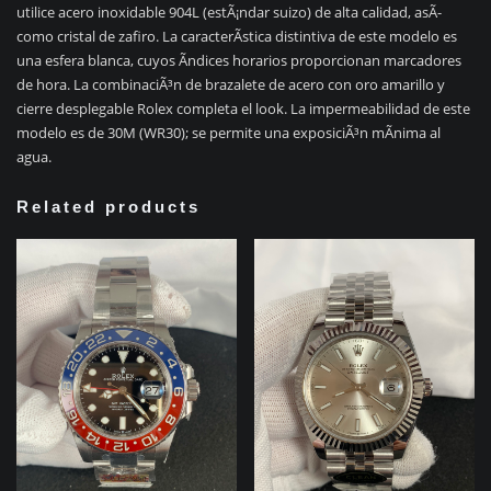
utilice acero inoxidable 904L (estÃ¡ndar suizo) de alta calidad, asÃ­
como cristal de zafiro. La caracterÃ­stica distintiva de este modelo es
una esfera blanca, cuyos Ã­ndices horarios proporcionan marcadores
de hora. La combinaciÃ³n de brazalete de acero con oro amarillo y
cierre desplegable Rolex completa el look. La impermeabilidad de este
modelo es de 30M (WR30); se permite una exposiciÃ³n mÃ­nima al
agua.
Related products