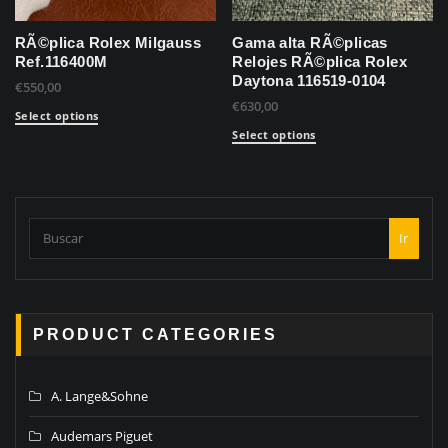
RÃ©plica Rolex Milgauss
Gama alta RÃ©plicas
Ref.116400M
Relojes RÃ©plica Rolex
Daytona 116519-0104
€
550,00
€
630,00
Select options
Select options
Ir
PRODUCT CATEGORIES
A. Lange&Sohne
Audemars Piguet