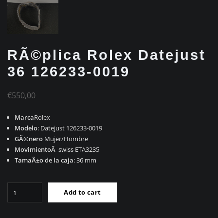
RÃ©plica Rolex Datejust
36 126233-0019
€
550,00
Marca
Rolex
Modelo
: Datejust 126233-0019
GÃ©nero
Mujer/Hombre
MovimientoÂ
swiss ETA3235
TamaÃ±o de la caja
: 36 mm
RÃ©plica
Add to cart
Rolex
Datejust