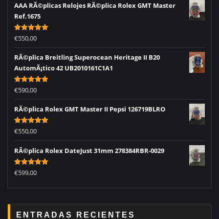
AAA RÃ©plicas Relojes RÃ©plica Rolex GMT Master
Ref.1675
Rated
5.00
€
550,00
out of 5
RÃ©plica Breitling Superocean Heritage II B20
AutomÃ¡tico 42 UB2010161C1A1
Rated
5.00
€
590,00
out of 5
RÃ©plica Rolex GMT Master II Pepsi 126719BLRO
Rated
5.00
€
550,00
out of 5
RÃ©plica Rolex DateJust 31mm 278384RBR-0029
Rated
5.00
€
599,00
out of 5
ENTRADAS RECIENTES