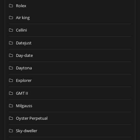
Rolex
Air king
Cellini
Datejust
Day-date
Daytona
Explorer
GMT II
Milgauss
Oyster Perpetual
Sky-dweller