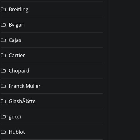
Breitling
Bvlgari
Cajas
Cartier
Chopard
Franck Muller
GlashÃ¼tte
gucci
Hublot