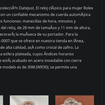
olecciÃ³n DateJust. El reloj clÃ¡sico para mujer Rolex
con un confiable mecanismo de cuerda automÃ¡tica
es funciones: manecillas de hora, minutos y
a del reloj, de 28 mm de tamaÃ±o y 11 mm de altura,
corarÃ¡ la muÃ±eca de su portador. Para la
0007 que se ofrece en nuestra tienda en lÃ­nea,
de alta calidad, asÃ­ como cristal de zafiro. La
na esfera plateada, cuyos Ã­ndices horarios
 estÃ¡ acabado en acero inoxidable con cierre
te modelo es de 30M (WR30); se permite una