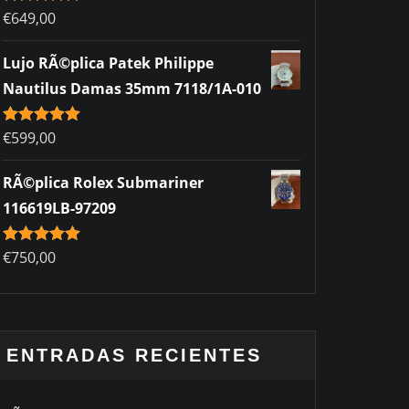
Rated
€
649,00
5.00
out of 5
Lujo RÃ©plica Patek Philippe
Nautilus Damas 35mm 7118/1A-010
Rated
€
599,00
5.00
out of 5
RÃ©plica Rolex Submariner
116619LB-97209
Rated
€
750,00
5.00
out of 5
ENTRADAS RECIENTES