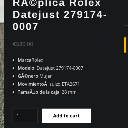
RÃ©plica Rolex
Datejust 279174-
0007
€
580,00
Marca
Rolex
Modelo
: Datejust 279174-0007
GÃ©nero
Mujer
MovimientoÂ
suizo ETA2671
TamaÃ±o de la caja
: 28 mm
RÃ©plica
Add to cart
Rolex