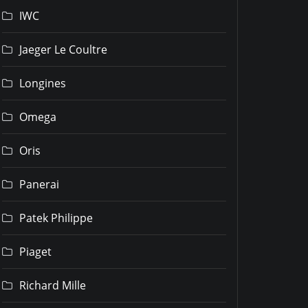
IWC
Jaeger Le Coultre
Longines
Omega
Oris
Panerai
Patek Philippe
Piaget
Richard Mille