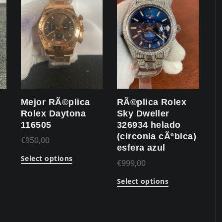
Mejor RÃ©plica
RÃ©plica Rolex
Rolex Daytona
Sky Dweller
116505
326934 helado
(circonia cÃºbica)
€
950,00
esfera azul
Select options
€
999,00
Select options