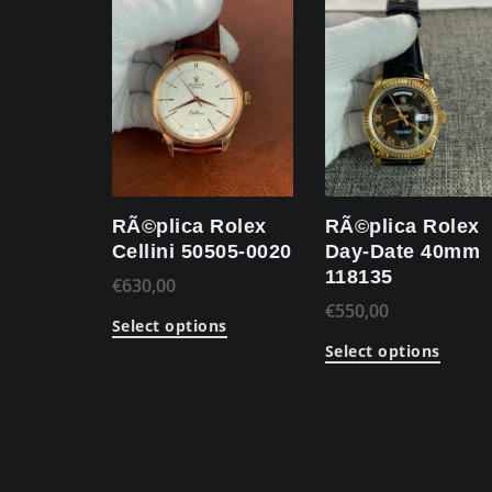
RÃ©plica Rolex
RÃ©plica Rolex
Cellini 50505-0020
Day-Date 40mm
118135
€
630,00
€
550,00
Select options
Select options