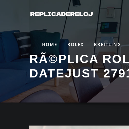
Saltar
al
contenido
HOME
ROLEX
BREITLING
RÃ©PLICA RO
DATEJUST 279