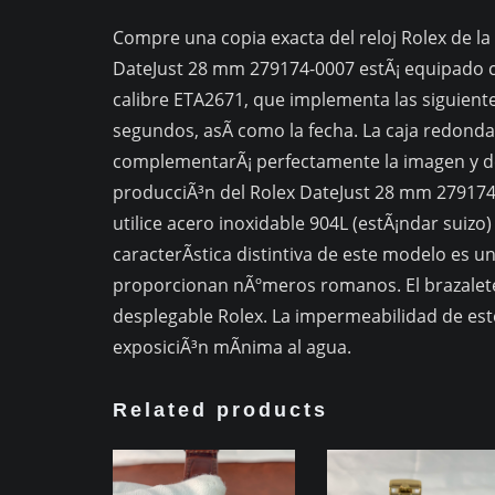
Compre una copia exacta del reloj Rolex de la c
DateJust 28 mm 279174-0007 estÃ¡ equipado 
calibre ETA2671, que implementa las siguient
segundos, asÃ­ como la fecha. La caja redond
complementarÃ¡ perfectamente la imagen y de
producciÃ³n del Rolex DateJust 28 mm 279174-
utilice acero inoxidable 904L (estÃ¡ndar suizo) 
caracterÃ­stica distintiva de este modelo es u
proporcionan nÃºmeros romanos. El brazalete
desplegable Rolex. La impermeabilidad de es
exposiciÃ³n mÃ­nima al agua.
Related products