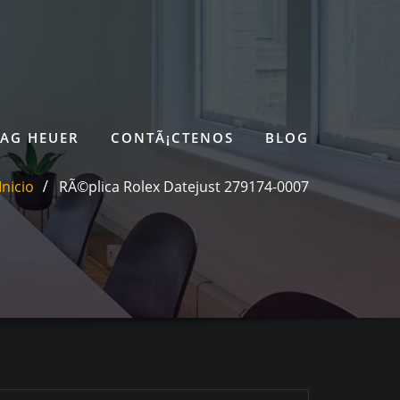
TAG HEUER
CONTÃ¡CTENOS
BLOG
Inicio
RÃ©plica Rolex Datejust 279174-0007