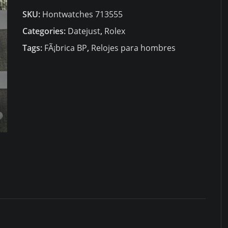
Datejust
SKU:
Hontwatches 713555
279174-
0007
Categories:
Datejust
,
Rolex
quantity
Tags:
FÃ¡brica BP
,
Relojes para hombres