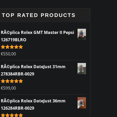
TOP RATED PRODUCTS
RÃ©plica Rolex GMT Master II Pepsi
126719BLRO
Rated
€
550,00
5.00
out of 5
RÃ©plica Rolex DateJust 31mm
278384RBR-0029
Rated
€
599,00
5.00
out of 5
RÃ©plica Rolex DateJust 36mm
126284RBR-0029