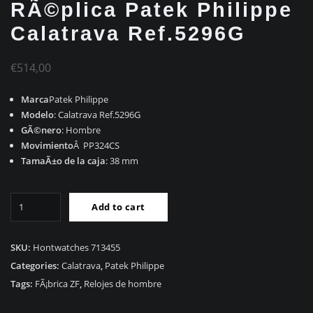
RÃ©plica Patek Philippe
Calatrava Ref.5296G
€
514,00
Marca
Patek Philippe
Modelo
: Calatrava Ref.5296G
GÃ©nero
: Hombre
Movimiento
Â PP324CS
TamaÃ±o de la caja
: 38 mm
RÃ©plica
Add to cart
Patek
Philippe
Calatrava
SKU:
Hontwatches 713455
Ref.5296G
Categories:
Calatrava
,
Patek Philippe
quantity
Tags:
FÃ¡brica ZF
,
Relojes de hombre