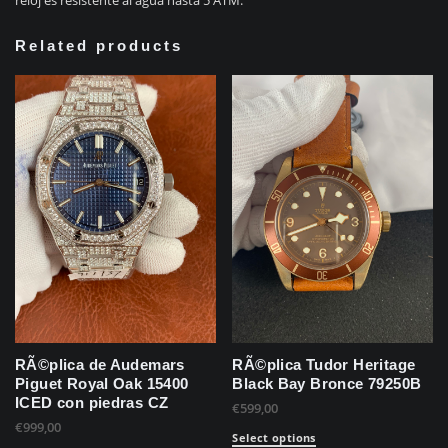
Related products
RÃ©plica de Audemars
RÃ©plica Tudor Heritage
Piguet Royal Oak 15400
Black Bay Bronce 79250B
ICED con piedras CZ
€
599,00
€
999,00
Select options