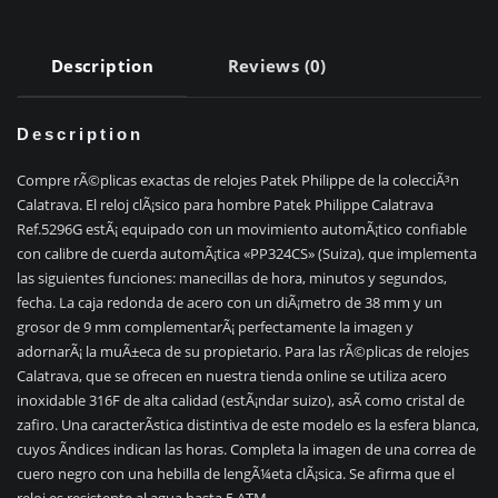
Description
Reviews (0)
Description
Compre rÃ©plicas exactas de relojes Patek Philippe de la colecciÃ³n
Calatrava. El reloj clÃ¡sico para hombre Patek Philippe Calatrava
Ref.5296G estÃ¡ equipado con un movimiento automÃ¡tico confiable
con calibre de cuerda automÃ¡tica «PP324CS» (Suiza), que implementa
las siguientes funciones: manecillas de hora, minutos y segundos,
fecha. La caja redonda de acero con un diÃ¡metro de 38 mm y un
grosor de 9 mm complementarÃ¡ perfectamente la imagen y
adornarÃ¡ la muÃ±eca de su propietario. Para las rÃ©plicas de relojes
Calatrava, que se ofrecen en nuestra tienda online se utiliza acero
inoxidable 316F de alta calidad (estÃ¡ndar suizo), asÃ­ como cristal de
zafiro. Una caracterÃ­stica distintiva de este modelo es la esfera blanca,
cuyos Ã­ndices indican las horas. Completa la imagen de una correa de
cuero negro con una hebilla de lengÃ¼eta clÃ¡sica. Se afirma que el
reloj es resistente al agua hasta 5 ATM.