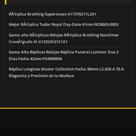
RÃ©plica Breitling Superocean A17376211L2A1
Mejor RÃ©plica Tudor Royal Day-Date 41mm M28603-0003
Gama alta RÃ©plicas Relojes RÃ©plica Breitling Navitimer
CronÃ³grafo 41 A13324121C1A1
Gama Alta Réplicas Relojes Réplica Panerai Luminor Due 3
Días Fecha 42mm PAM00904
Réplica Longines Master Collection Fecha 38mm L2.628.4.78.6:
Elegancia y Precisión en tu Muñeca