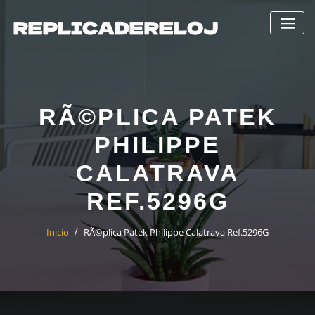
Saltar
al
contenido
RÃ©PLICA PATEK
PHILIPPE
CALATRAVA
REF.5296G
Inicio
RÃ©plica Patek Philippe Calatrava Ref.5296G