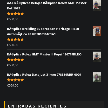
AAA RÃ©plicas Relojes RÃ©plica Rolex GMT Master
Ref.1675
Rated
5.00
€
550,00
out of 5
RÃ©plica Breitling Superocean Heritage II B20
AutomÃ¡tico 42 UB2010161C1A1
Rated
5.00
€
590,00
out of 5
RÃ©plica Rolex GMT Master II Pepsi 126719BLRO
Rated
5.00
€
550,00
out of 5
RÃ©plica Rolex DateJust 31mm 278384RBR-0029
Rated
5.00
€
599,00
out of 5
ENTRADAS RECIENTES