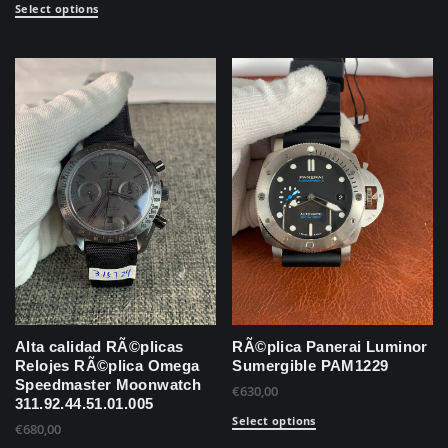
Select options
Alta calidad RÃ©plicas
RÃ©plica Panerai Luminor
Relojes RÃ©plica Omega
Sumergible PAM1229
Speedmaster Moonwatch
€
630,00
311.92.44.51.01.005
Select options
€
680,00