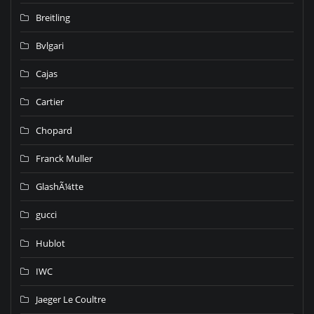
Breitling
Bvlgari
Cajas
Cartier
Chopard
Franck Muller
GlashÃ¼tte
gucci
Hublot
IWC
Jaeger Le Coultre