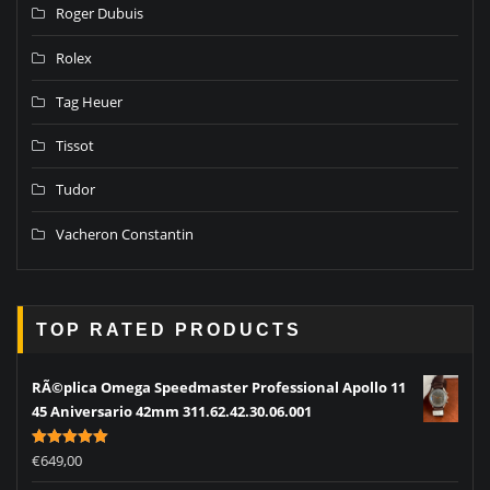
Roger Dubuis
Rolex
Tag Heuer
Tissot
Tudor
Vacheron Constantin
TOP RATED PRODUCTS
RÃ©plica Omega Speedmaster Professional Apollo 11
45 Aniversario 42mm 311.62.42.30.06.001
Rated
5.00
€
649,00
out of 5