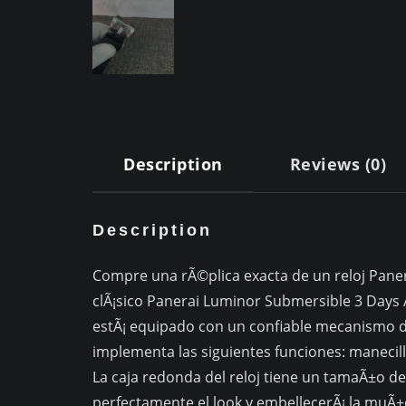
Description
Reviews (0)
Description
Compre una rÃ©plica exacta de un reloj Panera
clÃ¡sico Panerai Luminor Submersible 3 Da
estÃ¡ equipado con un confiable mecanismo de
implementa las siguientes funciones: manecill
La caja redonda del reloj tiene un tamaÃ±o 
perfectamente el look y embellecerÃ¡ la muÃ±e