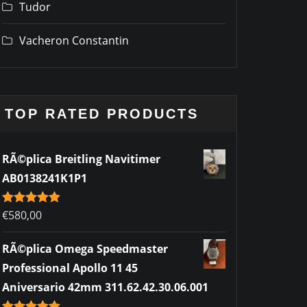
Tudor
Vacheron Constantin
TOP RATED PRODUCTS
RÃ©plica Breitling Navitimer
AB0138241K1P1
Rated
€
580,00
5.00
out of 5
RÃ©plica Omega Speedmaster
Professional Apollo 11 45
Aniversario 42mm 311.62.42.30.06.001