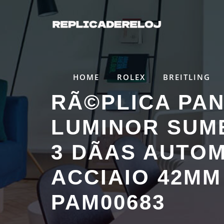
Saltar
al
contenido
HOME
ROLEX
BREITLING
RÃ©PLICA PAN
LUMINOR SUM
3 DÃ­AS AUTO
ACCIAIO 42MM
PAM00683