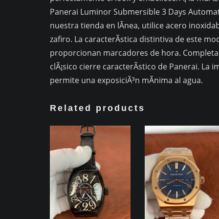
Panerai Luminor Submersible 3 Days Automat
nuestra tienda en lÃ­nea, utilice acero inoxidab
zafiro. La caracterÃ­stica distintiva de este m
proporcionan marcadores de hora. Completa 
clÃ¡sico cierre caracterÃ­stico de Panerai. L
permite una exposiciÃ³n mÃ­nima al agua.
Related products