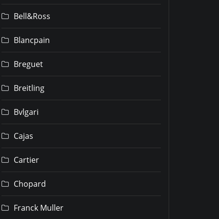
Bell&Ross
Blancpain
Breguet
Breitling
Bvlgari
Cajas
Cartier
Chopard
Franck Muller