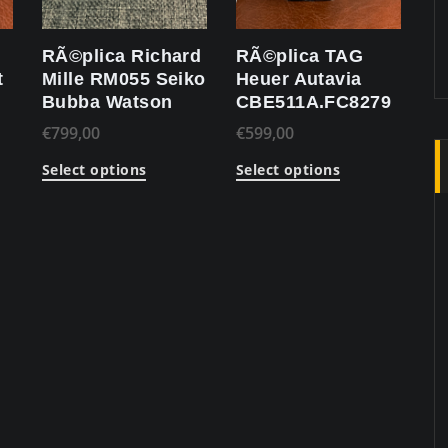
RÃ©plica Richard
RÃ©plica TAG
t
Mille RM055 Seiko
Heuer Autavia
Bubba Watson
CBE511A.FC8279
€
799,00
€
599,00
Select options
Select options