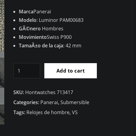
Marca
Panerai
Modelo
: Luminor PAM00683
GÃ©nero
Hombres
Movimiento
Swiss P900
TamaÃ±o de la caja
: 42 mm
RÃ©plica
Add to cart
Panerai
Luminor
SKU:
Hontwatches 713417
Sumergible
3
Categories:
Panerai
,
Submersible
DÃ­
Tags:
Relojes de hombre
,
VS
as
AutomÃ¡tico
Acciaio