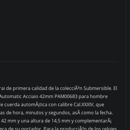
42mm
PAM00683
quantity
i de primera calidad de la colecciÃ³n Submersible. El
ys Automatic Acciaio 42mm PAM00683 para hombre
 cuerda automÃ¡tica con calibre Cal.XXXIV, que
as de hora, minutos y segundos, asÃ­ como la fecha.
de 42 mm y una altura de 14,5 mm y complementarÃ¡
ca de su portador. Para la producciÃ³n de los relojes