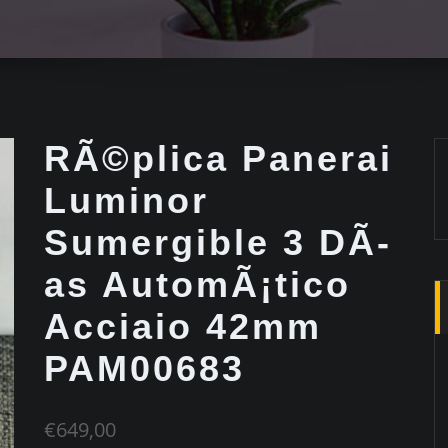
RÃ©plica Panerai
Luminor
Sumergible 3 DÃ­
as AutomÃ¡tico
Acciaio 42mm
PAM00683
€
649,00