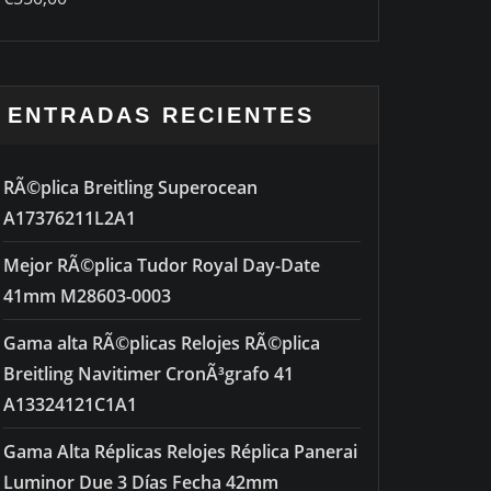
out of 5
ENTRADAS RECIENTES
RÃ©plica Breitling Superocean
A17376211L2A1
Mejor RÃ©plica Tudor Royal Day-Date
41mm M28603-0003
Gama alta RÃ©plicas Relojes RÃ©plica
Breitling Navitimer CronÃ³grafo 41
A13324121C1A1
Gama Alta Réplicas Relojes Réplica Panerai
Luminor Due 3 Días Fecha 42mm