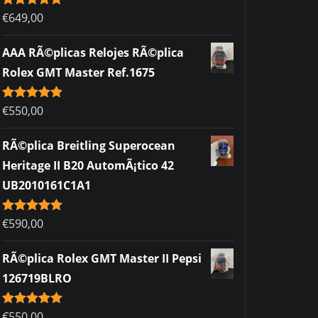
Rated
€
649,00
5.00
out of 5
AAA RÃ©plicas Relojes RÃ©plica
Rolex GMT Master Ref.1675
Rated
€
550,00
5.00
out of 5
RÃ©plica Breitling Superocean
Heritage II B20 AutomÃ¡tico 42
UB2010161C1A1
Rated
€
590,00
5.00
out of 5
RÃ©plica Rolex GMT Master II Pepsi
126719BLRO
Rated
€
550,00
5.00