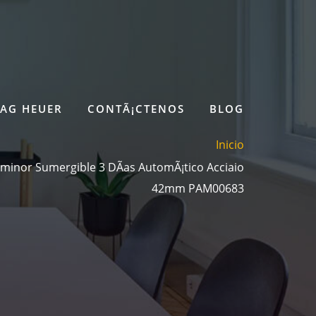
TAG HEUER
CONTÃ¡CTENOS
BLOG
Inicio
minor Sumergible 3 DÃ­as AutomÃ¡tico Acciaio
42mm PAM00683