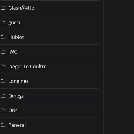
GlashÃ¼tte
gucci
Hublot
IWC
Jaeger Le Coultre
Longines
Omega
Oris
Panerai