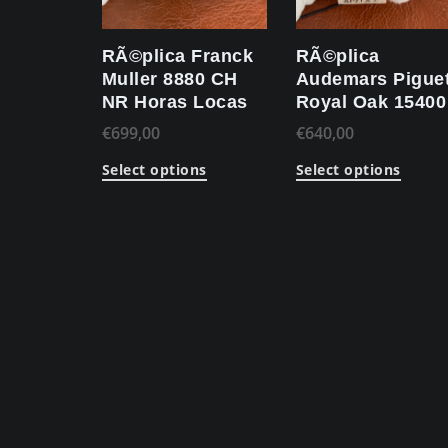
RÃ©plica Franck
RÃ©plica
Muller 8880 CH
Audemars Pigue
NR Horas Locas
Royal Oak 15400
€
699,00
€
640,00
Select options
Select options