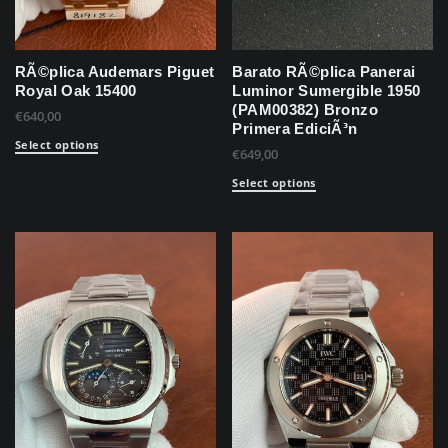
RÃ©plica Audemars Piguet
Barato RÃ©plica Panerai
Royal Oak 15400
Luminor Sumergible 1950
(PAM00382) Bronzo
€
640,00
Primera EdiciÃ³n
Select options
€
649,00
Select options