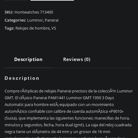
Luminor
GMT
SKU:
Hontwatches 713400
1950
Categories:
Luminor
,
Panerai
PAM144
Tags:
Relojes de hombre
,
VS
quantity
Description
Reviews (0)
Description
Compre rÃ©plicas de relojes Panerai precisos de la colecciÃ³n Luminor
GMT. El clÃ¡sico Panerai PAM1441 Luminor GMT 1950 3 Days
Automatic para hombre estÃ¡ equipado con un movimiento
automÃ¡tico confiable con calibre de cuerda automÃ¡tica «P9010»
(Suiza), que implementa las siguientes funciones: manecillas de hora,
minutos y segundos, fecha, hora dual (gmt). La caja del reloj cuadrada
negra tiene un diÃ¡metro de 44 mm y un grosor de 16 mm