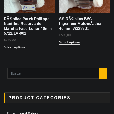
RÃ©plica Patek Philippe
SS RÃ©plica IWC
Nautilus Reserva de
Ingenieur AutomÃ¡tica
Marcha Fase Lunar 40mm
40mm IW328901
5712/1A-001
€
599,00
€
749,00
Select options
Select options
Ir
PRODUCT CATEGORIES
A. Lange&Sohne