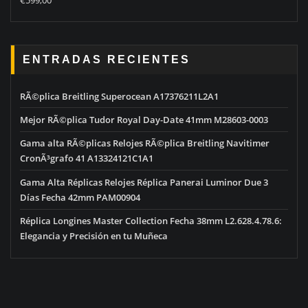
€
599,00
out of 5
ENTRADAS RECIENTES
RÃ©plica Breitling Superocean A17376211L2A1
Mejor RÃ©plica Tudor Royal Day-Date 41mm M28603-0003
Gama alta RÃ©plicas Relojes RÃ©plica Breitling Navitimer
CronÃ³grafo 41 A13324121C1A1
Gama Alta Réplicas Relojes Réplica Panerai Luminor Due 3
Días Fecha 42mm PAM00904
Réplica Longines Master Collection Fecha 38mm L2.628.4.78.6:
Elegancia y Precisión en tu Muñeca