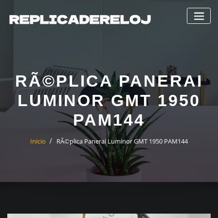
Saltar
al
contenido
RÃ©PLICA PANERAI
LUMINOR GMT 1950
PAM144
Inicio
RÃ©plica Panerai Luminor GMT 1950 PAM144