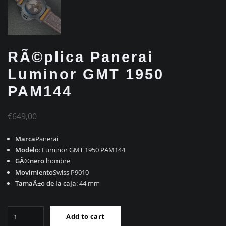
RÃ©plica Panerai
Luminor GMT 1950
PAM144
€
649,00
Marca
Panerai
Modelo
: Luminor GMT 1950 PAM144
GÃ©nero
hombre
Movimiento
Swiss P9010
TamaÃ±o de la caja
: 44 mm
RÃ©plica
Add to cart
Panerai