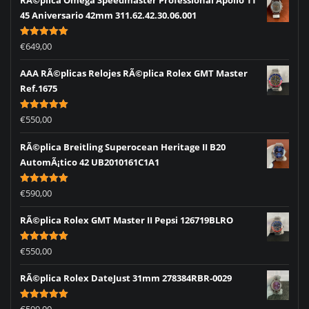
RÃ©plica Omega Speedmaster Professional Apollo 11
45 Aniversario 42mm 311.62.42.30.06.001
Rated
5.00
€
649,00
out of 5
AAA RÃ©plicas Relojes RÃ©plica Rolex GMT Master
Ref.1675
Rated
5.00
€
550,00
out of 5
RÃ©plica Breitling Superocean Heritage II B20
AutomÃ¡tico 42 UB2010161C1A1
Rated
5.00
€
590,00
out of 5
RÃ©plica Rolex GMT Master II Pepsi 126719BLRO
Rated
5.00
€
550,00
out of 5
RÃ©plica Rolex DateJust 31mm 278384RBR-0029
Rated
5.00