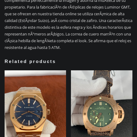
complementa perfectamente la imagen y adorna la muÃ±eca de su
propietario. Para la fabricaciÃ³n de rÃ©plicas de relojes Luminor GMT,
que se ofrecen en nuestra tienda online se utiliza cerÃ¡mica de alta
calidad (EstÃ¡ndar Suizo), asÃ­ como cristal de zafiro. Una caracterÃ­stica
distintiva de este modelo es la esfera negra y los Ã­ndices horarios que
representan nÃºmeros arÃ¡bigos. La correa de cuero marrÃ³n con una
clÃ¡sica hebilla de lengÃ¼eta completa el look. Se afirma que el reloj es
resistente al agua hasta 5 ATM.
Related products