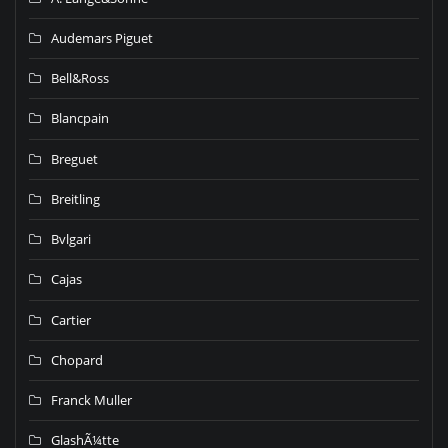
Audemars Piguet
Bell&Ross
Blancpain
Breguet
Breitling
Bvlgari
Cajas
Cartier
Chopard
Franck Muller
GlashÃ¼tte