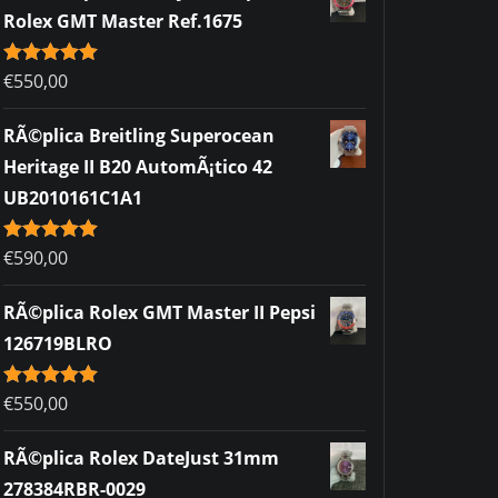
Rolex GMT Master Ref.1675
Rated
€
550,00
5.00
out of 5
RÃ©plica Breitling Superocean
Heritage II B20 AutomÃ¡tico 42
UB2010161C1A1
Rated
€
590,00
5.00
out of 5
RÃ©plica Rolex GMT Master II Pepsi
126719BLRO
Rated
€
550,00
5.00
out of 5
RÃ©plica Rolex DateJust 31mm
278384RBR-0029