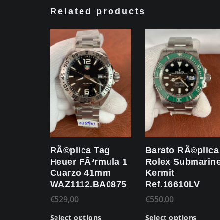
Related products
RÃ©plica Tag
Barato RÃ©plica
Heuer FÃ³rmula 1
Rolex Submarine
Cuarzo 41mm
Kermit
WAZ1112.BA0875
Ref.16610LV
€
529,00
€
550,00
Select options
Select options