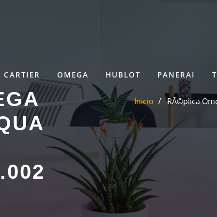
CARTIER
OMEGA
HUBLOT
PANERAI
EGA
Inicio
RÃ©plica Ome
QUA
1.002