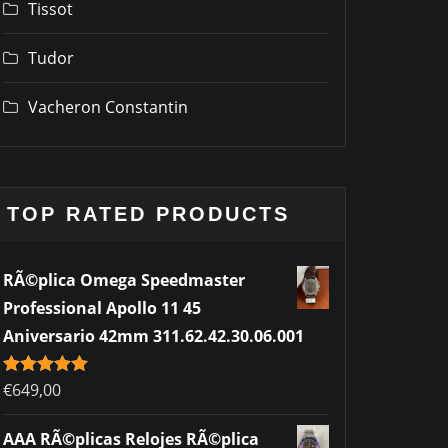
Tissot
Tudor
Vacheron Constantin
TOP RATED PRODUCTS
RÃ©plica Omega Speedmaster
Professional Apollo 11 45
Aniversario 42mm 311.62.42.30.06.001
Rated
€
649,00
5.00
out of 5
AAA RÃ©plicas Relojes RÃ©plica