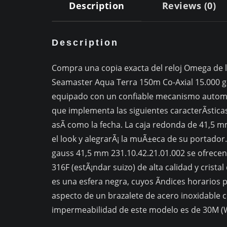
Description
Reviews (0)
Description
Compra una copia exacta del reloj Omega de l
Seamaster Aqua Terra 150m Co-Axial 15.000 g
equipado con un confiable mecanismo automÃ¡
que implementa las siguientes caracterÃ­stica
asÃ­ como la fecha. La caja redonda de 41,5
el look y alegrarÃ¡ la muÃ±eca de su portad
gauss 41,5 mm 231.10.42.21.01.002 se ofrecen 
316F (estÃ¡ndar suizo) de alta calidad y cristal
es una esfera negra, cuyos Ã­ndices horarios
aspecto de un brazalete de acero inoxidable c
impermeabilidad de este modelo es de 30M (W