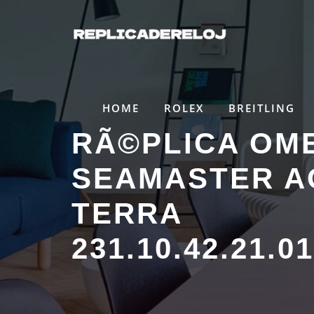
Saltar
al
contenido
HOME
ROLEX
BREITLING
RÃ©PLICA OM
SEAMASTER A
TERRA
231.10.42.21.0