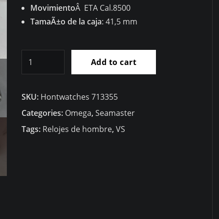
Movimiento
Â ETA Cal.8500
TamaÃ±o de la caja
: 41,5 mm
RÃ©plica
Add to cart
Omega
Seamaster
SKU:
Hontwatches 713355
Aqua
Terra
Categories:
Omega
,
Seamaster
231.10.42.21.01.002
Tags:
Relojes de hombre
,
VS
quantity