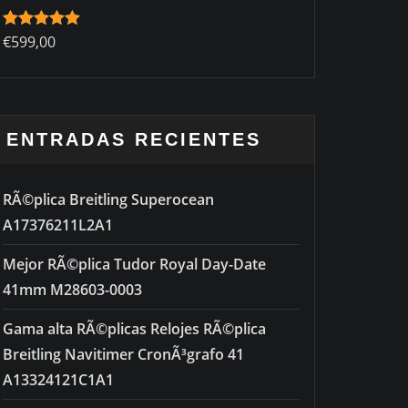
Rated
€
599,00
5.00
out of 5
ENTRADAS RECIENTES
RÃ©plica Breitling Superocean
A17376211L2A1
Mejor RÃ©plica Tudor Royal Day-Date
41mm M28603-0003
Gama alta RÃ©plicas Relojes RÃ©plica
Breitling Navitimer CronÃ³grafo 41
A13324121C1A1