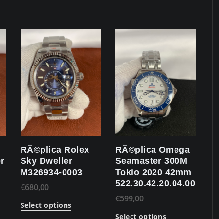
RÃ©plica Rolex
RÃ©plica Omega
r
Sky Dweller
Seamaster 300M
M326934-0003
Tokio 2020 42mm
522.30.42.20.04.001
€
680,00
€
599,00
Select options
Select options