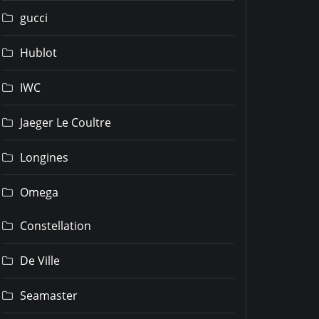
gucci
Hublot
IWC
Jaeger Le Coultre
Longines
Omega
Constellation
De Ville
Seamaster