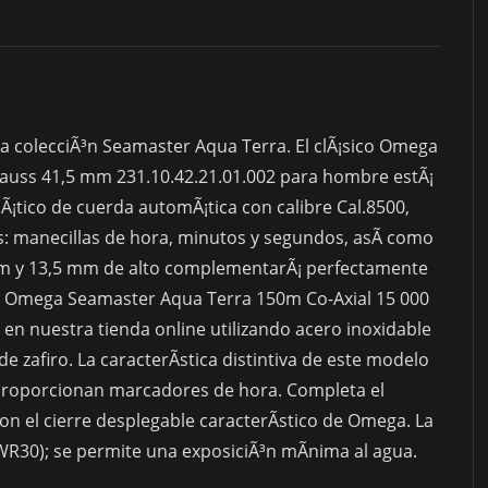
a colecciÃ³n Seamaster Aqua Terra. El clÃ¡sico Omega
auss 41,5 mm 231.10.42.21.01.002 para hombre estÃ¡
tico de cuerda automÃ¡tica con calibre Cal.8500,
s: manecillas de hora, minutos y segundos, asÃ­ como
 mm y 13,5 mm de alto complementarÃ¡ perfectamente
or. Omega Seamaster Aqua Terra 150m Co-Axial 15 000
en nuestra tienda online utilizando acero inoxidable
 de zafiro. La caracterÃ­stica distintiva de este modelo
 proporcionan marcadores de hora. Completa el
on el cierre desplegable caracterÃ­stico de Omega. La
R30); se permite una exposiciÃ³n mÃ­nima al agua.