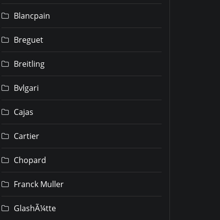
Blancpain
Breguet
Breitling
Bvlgari
Cajas
Cartier
Chopard
Franck Muller
GlashÃ¼tte