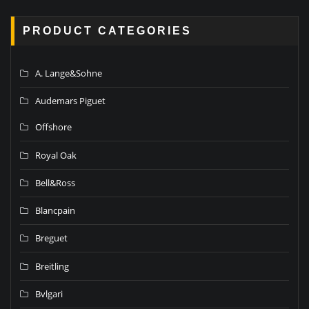
PRODUCT CATEGORIES
A. Lange&Sohne
Audemars Piguet
Offshore
Royal Oak
Bell&Ross
Blancpain
Breguet
Breitling
Bvlgari