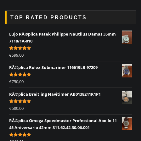
TOP RATED PRODUCTS
Lujo RÃ©plica Patek Philippe Nautilus Damas 35mm
7118/1A-010
Rated
5.00
€
599,00
out of 5
RÃ©plica Rolex Submariner 116619LB-97209
Rated
5.00
€
750,00
out of 5
RÃ©plica Breitling Navitimer AB0138241K1P1
Rated
5.00
€
580,00
out of 5
RÃ©plica Omega Speedmaster Professional Apollo 11
45 Aniversario 42mm 311.62.42.30.06.001
Rated
5.00