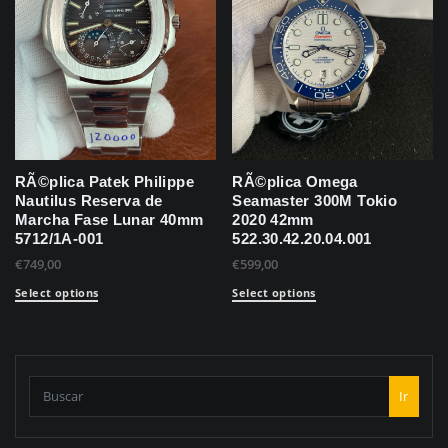
RÃ©plica Patek Philippe
RÃ©plica Omega
Nautilus Reserva de
Seamaster 300M Tokio
Marcha Fase Lunar 40mm
2020 42mm
5712/1A-001
522.30.42.20.04.001
€
749,00
€
599,00
Select options
Select options
Ir