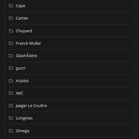
Cajas
Cartier
Chopard
Franck Muller
GlashÃ¼tte
gucci
Hublot
IWC
Jaeger Le Coultre
Longines
Omega