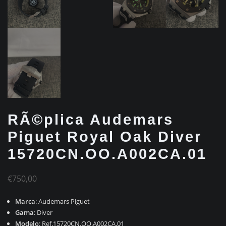
RÃ©plica Audemars
Piguet Royal Oak Diver
15720CN.OO.A002CA.01
€
750,00
Marca
: Audemars Piguet
Gama
: Diver
Modelo
: Ref.15720CN.OO.A002CA.01