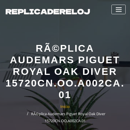
Saltar
al
contenido
RÃ©PLICA
AUDEMARS PIGUET
ROYAL OAK DIVER
15720CN.OO.A002CA.
01
Inicio
RÃ©plica Audemars Piguet Royal Oak Diver
15720CN.OO.A002CA.01