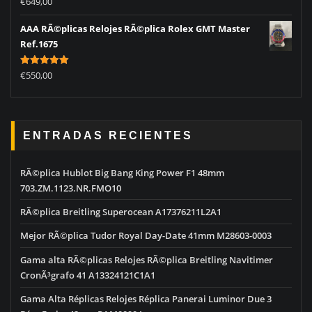
€
649,00
out of 5
AAA RÃ©plicas Relojes RÃ©plica Rolex GMT Master
Ref.1675
Rated
5.00
€
550,00
out of 5
ENTRADAS RECIENTES
RÃ©plica Hublot Big Bang King Power F1 48mm
703.ZM.1123.NR.FMO10
RÃ©plica Breitling Superocean A17376211L2A1
Mejor RÃ©plica Tudor Royal Day-Date 41mm M28603-0003
Gama alta RÃ©plicas Relojes RÃ©plica Breitling Navitimer
CronÃ³grafo 41 A13324121C1A1
Gama Alta Réplicas Relojes Réplica Panerai Luminor Due 3