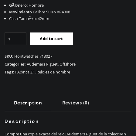
GÃ©nero
: Hombre
Movimiento
Calibre Suizo AP4308
Caso TamaÃ±o: 42mm
RÃ©plica
Add to cart
Audemars
Piguet
Royal
SKU:
Hontwatches 713027
Oak
Categories:
Audemars Piguet
,
Offshore
Diver
Tags:
FÃ¡brica ZF
,
Relojes de hombre
15720CN.OO.A002CA.01
quantity
Description
Reviews (0)
Description
Compre una copia exacta del reloj Audemars Piguet de la colecciÃ³n