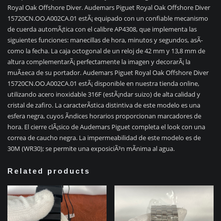
Royal Oak Offshore Diver. Audemars Piguet Royal Oak Offshore Diver
15720CN.OO.A002CA.01 estÃ¡ equipado con un confiable mecanismo
de cuerda automÃ¡tica con el calibre AP4308, que implementa las
siguientes funciones: manecillas de hora, minutos y segundos, asÃ­
como la fecha. La caja octogonal de un reloj de 42 mm y 13,8 mm de
altura complementarÃ¡ perfectamente la imagen y decorarÃ¡ la
muÃ±eca de su portador. Audemars Piguet Royal Oak Offshore Diver
15720CN.OO.A002CA.01 estÃ¡ disponible en nuestra tienda online,
utilizando acero inoxidable 316F (estÃ¡ndar suizo) de alta calidad y
cristal de zafiro. La caracterÃ­stica distintiva de este modelo es una
esfera negra, cuyos Ã­ndices horarios proporcionan marcadores de
hora. El cierre clÃ¡sico de Audemars Piguet completa el look con una
correa de caucho negra. La impermeabilidad de este modelo es de
30M (WR30); se permite una exposiciÃ³n mÃ­nima al agua.
Related products