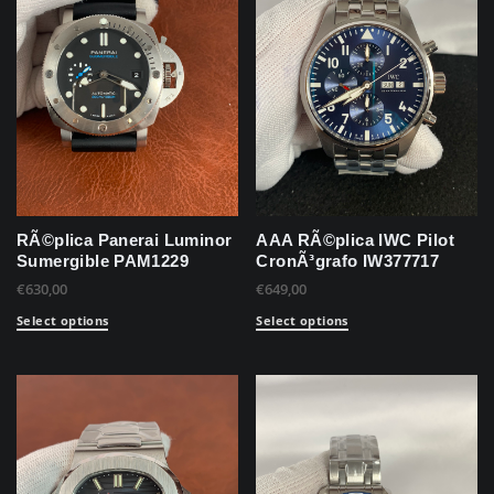
RÃ©plica Panerai Luminor
AAA RÃ©plica IWC Pilot
Sumergible PAM1229
CronÃ³grafo IW377717
€
630,00
€
649,00
Select options
Select options