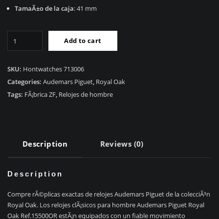
TamaÃ±o de la caja
: 41 mm
RÃ©plica
Add to cart
Audemars
Piguet
Royal
SKU:
Hontwatches 713006
Oak
Categories:
Audemars Piguet
,
Royal Oak
15500OR.OO.D002CR.01
Tags:
FÃ¡brica ZF
,
Relojes de hombre
quantity
Description
Reviews (0)
Description
Compre rÃ©plicas exactas de relojes Audemars Piguet de la colecciÃ³n
Royal Oak. Los relojes clÃ¡sicos para hombre Audemars Piguet Royal
Oak Ref.15500OR estÃ¡n equipados con un fiable movimiento