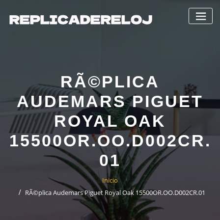
Saltar
al
contenido
RÃ©PLICA
AUDEMARS PIGUET
ROYAL OAK
15500OR.OO.D002CR.
01
Inicio
RÃ©plica Audemars Piguet Royal Oak 15500OR.OO.D002CR.01