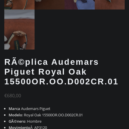
RÃ©plica Audemars
Piguet Royal Oak
15500OR.OO.D002CR.01
€
680,00
Marca
Audemars Piguet
Modelo
: Royal Oak 15500OR.OO.D002CR.01
GÃ©nero
: Hombre
Movimiento
Â AP3120