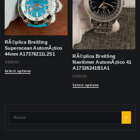
RÃ©plica Breitling
Superocean AutomÃ¡tico
44mm A17376211L2S1
RÃ©plica Breitling
€
649,00
Navitimer AutomÃ¡tico 41
A17326241B1A1
Select options
€
580,00
Select options
Ir