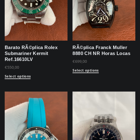
Barato RÃ©plica Rolex
RÃ©plica Franck Muller
Submariner Kermit
8880 CH NR Horas Locas
Ref.16610LV
€
699,00
€
550,00
Select options
Select options