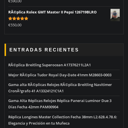
Rated
5.00
€
590,00
out of 5
RÃ©plica Rolex GMT Master II Pepsi 126719BLRO
Rated
5.00
€
550,00
out of 5
ENTRADAS RECIENTES
RÃ©plica Breitling Superocean A17376211L2A1
Mejor RÃ©plica Tudor Royal Day-Date 41mm M28603-0003
Gama alta RÃ©plicas Relojes RÃ©plica Breitling Navitimer
CronÃ³grafo 41 A13324121C1A1
Gama Alta Réplicas Relojes Réplica Panerai Luminor Due 3
Días Fecha 42mm PAM00904
Réplica Longines Master Collection Fecha 38mm L2.628.4.78.6:
Elegancia y Precisión en tu Muñeca