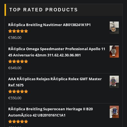
TOP RATED PRODUCTS
RÃ©plica Breitling Navitimer AB0138241K1P1
Rated
5.00
€
580,00
out of 5
RÃ©plica Omega Speedmaster Professional Apollo 11
45 Aniversario 42mm 311.62.42.30.06.001
Rated
5.00
€
649,00
out of 5
AAA RÃ©plicas Relojes RÃ©plica Rolex GMT Master
Ref.1675
Rated
5.00
€
550,00
out of 5
RÃ©plica Breitling Superocean Heritage II B20
AutomÃ¡tico 42 UB2010161C1A1