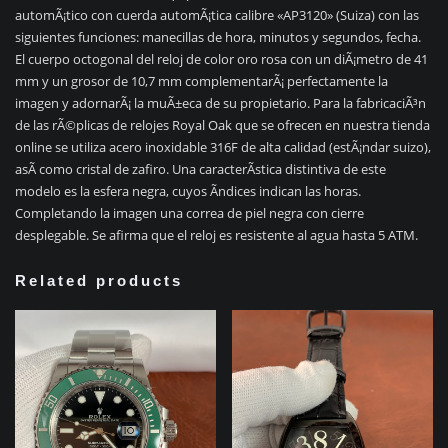
automÃ¡tico con cuerda automÃ¡tica calibre «AP3120» (Suiza) con las
siguientes funciones: manecillas de hora, minutos y segundos, fecha.
El cuerpo octogonal del reloj de color oro rosa con un diÃ¡metro de 41
mm y un grosor de 10,7 mm complementarÃ¡ perfectamente la
imagen y adornarÃ¡ la muÃ±eca de su propietario. Para la fabricaciÃ³n
de las rÃ©plicas de relojes Royal Oak que se ofrecen en nuestra tienda
online se utiliza acero inoxidable 316F de alta calidad (estÃ¡ndar suizo),
asÃ­ como cristal de zafiro. Una caracterÃ­stica distintiva de este
modelo es la esfera negra, cuyos Ã­ndices indican las horas.
Completando la imagen una correa de piel negra con cierre
desplegable. Se afirma que el reloj es resistente al agua hasta 5 ATM.
Related products