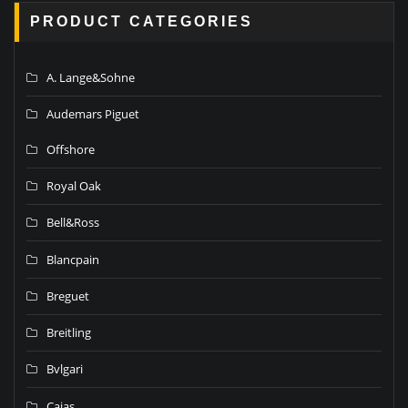
PRODUCT CATEGORIES
A. Lange&Sohne
Audemars Piguet
Offshore
Royal Oak
Bell&Ross
Blancpain
Breguet
Breitling
Bvlgari
Cajas