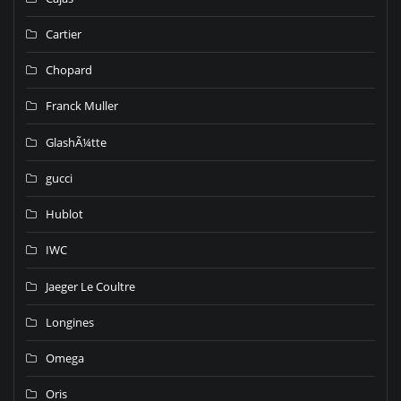
Cartier
Chopard
Franck Muller
GlashÃ¼tte
gucci
Hublot
IWC
Jaeger Le Coultre
Longines
Omega
Oris