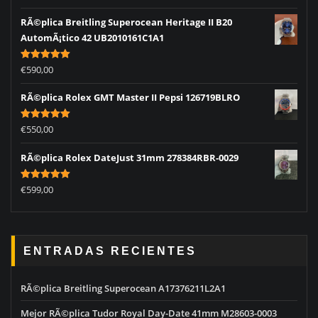
out of 5
RÃ©plica Breitling Superocean Heritage II B20
AutomÃ¡tico 42 UB2010161C1A1
Rated
5.00
€
590,00
out of 5
RÃ©plica Rolex GMT Master II Pepsi 126719BLRO
Rated
5.00
€
550,00
out of 5
RÃ©plica Rolex DateJust 31mm 278384RBR-0029
Rated
5.00
€
599,00
out of 5
ENTRADAS RECIENTES
RÃ©plica Breitling Superocean A17376211L2A1
Mejor RÃ©plica Tudor Royal Day-Date 41mm M28603-0003