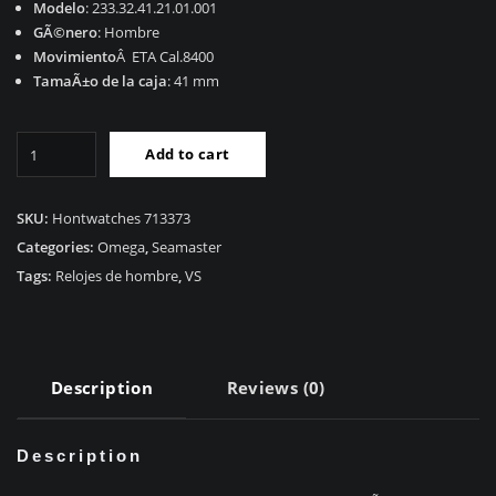
Modelo
: 233.32.41.21.01.001
GÃ©nero
: Hombre
Movimiento
Â ETA Cal.8400
TamaÃ±o de la caja
: 41 mm
Mejor
Add to cart
RÃ©plicas
Relojes
RÃ©plica
SKU:
Hontwatches 713373
Omega
Categories:
Omega
,
Seamaster
Seamaster
Tags:
Relojes de hombre
,
VS
ESPECTRO
233.32.41.21.01.001
quantity
Description
Reviews (0)
Description