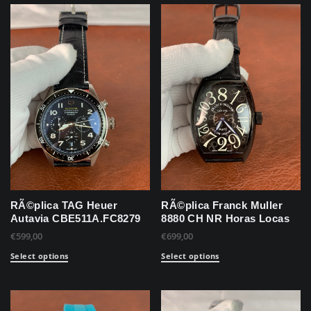
RÃ©plica TAG Heuer
RÃ©plica Franck Muller
Autavia CBE511A.FC8279
8880 CH NR Horas Locas
€
599,00
€
699,00
Select options
Select options