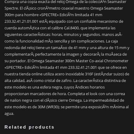
Compra una copia exacta del reloj Omega de la colecciÃ³n Seamaster
Spectre. El clÃ¡sico cronÃ³metro coaxial maestro Omega Seamaster
300m para hombre «SPECTRE» EdiciÃ³n limitada 41 mm
233.32.41.21.01.001 estÃ¡ equipado con un confiable mecanismo de
cuerda automÃ¡tica con el calibre Cal.8400, que implementa las
siguientes caracterÃ­sticas: horas, minutos y segundos. manos asÃ­
como la funcionalidad mÃ¡s sencilla y sin complicaciones. La caja
redonda del reloj tiene un tamaÃ±o de 41 mm y una altura de 15 mm y
complementarÃ¡ perfectamente la imagen y decorarÃ¡ la muÃ±eca de
su portador. El Omega Seamaster 300m Master Co-axial Chronometer
«SPECTRE» EdiciÃ³n limitada 41 mm 233.32.41.21.001 que se ofrece en
nuestra tienda online utiliza acero inoxidable 316F (estÃ¡ndar suizo) de
alta calidad, asÃ­ como cristal de zafiro. La caracterÃ­stica distintiva de
este modelo es una esfera negra, cuyos Ã­ndices horarios
proporcionan marcadores de hora. Completa el look con una correa
de nailon negra con el clÃ¡sico cierre Omega. La impermeabilidad de
este modelo es de 30M (WR30); se permite una exposiciÃ³n mÃ­nima al
agua.
Related products