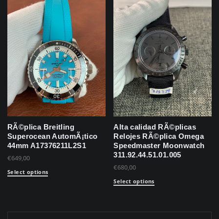
RÃ©plica Breitling
Alta calidad RÃ©plicas
Superocean AutomÃ¡tico
Relojes RÃ©plica Omega
44mm A17376211L2S1
Speedmaster Moonwatch
311.92.44.51.01.005
€
649,00
€
680,00
Select options
Select options