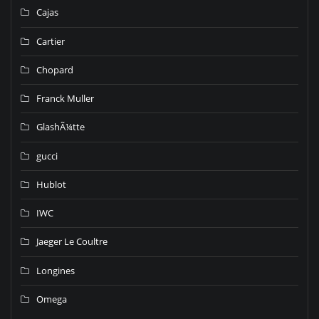
Cajas
Cartier
Chopard
Franck Muller
GlashÃ¼tte
gucci
Hublot
IWC
Jaeger Le Coultre
Longines
Omega