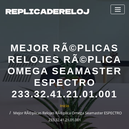
Saltar
al
contenido
MEJOR RÃ©PLICAS
RELOJES RÃ©PLICA
OMEGA SEAMASTER
ESPECTRO
233.32.41.21.01.001
Inicio
Mejor RÃ©plicas Relojes RÃ©plica Omega Seamaster ESPECTRO
233.32.41.21.01.001