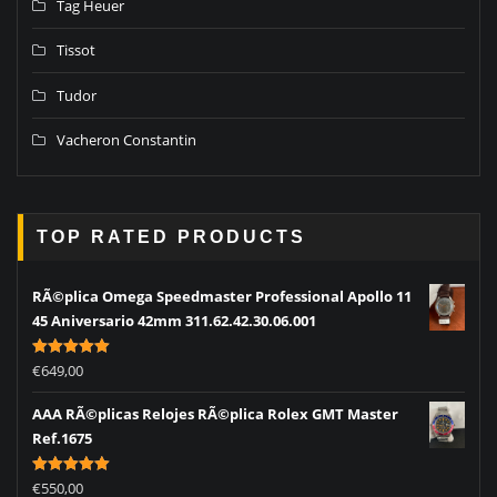
Tag Heuer
Tissot
Tudor
Vacheron Constantin
TOP RATED PRODUCTS
RÃ©plica Omega Speedmaster Professional Apollo 11
45 Aniversario 42mm 311.62.42.30.06.001
Rated
5.00
€
649,00
out of 5
AAA RÃ©plicas Relojes RÃ©plica Rolex GMT Master
Ref.1675
Rated
5.00
€
550,00